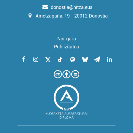
donostia@hitza.eus
Ametzagaña, 19 - 20012 Donostia
Nor gara
Publizitatea
KUDEAKETA AURRERATUARI
DIPLOMA