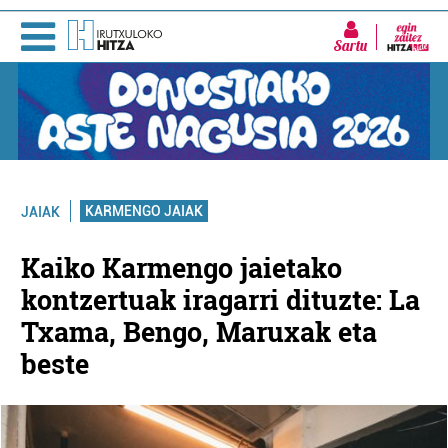
Sartu
KARMENGO JAIAK
JAIAK
Kaiko Karmengo jaietako
kontzertuak iragarri dituzte: La
Txama, Bengo, Maruxak eta
beste