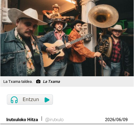
La Txama taldea.
La Txama
Irutxuloko Hitza
@irutxulo
2026
/
06
/
09