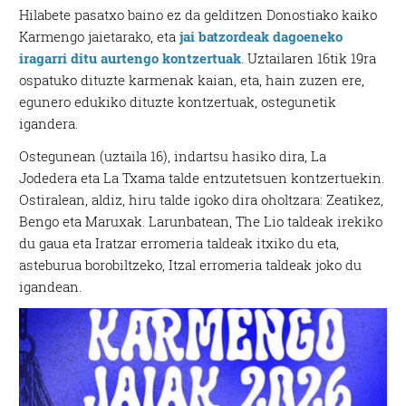
Hilabete pasatxo baino ez da gelditzen Donostiako kaiko
Karmengo jaietarako, eta
jai batzordeak dagoeneko
iragarri ditu aurtengo kontzertuak
. Uztailaren 16tik 19ra
ospatuko dituzte karmenak kaian, eta, hain zuzen ere,
egunero edukiko dituzte kontzertuak, ostegunetik
igandera.
Ostegunean (uztaila 16), indartsu hasiko dira, La
Jodedera eta La Txama talde entzutetsuen kontzertuekin.
Ostiralean, aldiz, hiru talde igoko dira oholtzara: Zeatikez,
Bengo eta Maruxak. Larunbatean, The Lio taldeak irekiko
du gaua eta Iratzar erromeria taldeak itxiko du eta,
asteburua borobiltzeko, Itzal erromeria taldeak joko du
igandean.