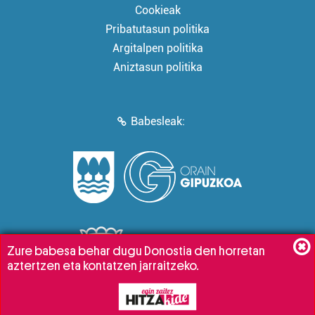
Cookieak
Pribatutasun politika
Argitalpen politika
Aniztasun politika
Babesleak:
Zure babesa behar dugu Donostia den horretan
aztertzen eta kontatzen jarraitzeko.