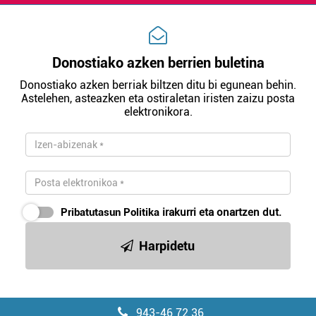
Donostiako azken berrien buletina
Donostiako azken berriak biltzen ditu bi egunean behin.
Astelehen, asteazken eta ostiraletan iristen zaizu posta
elektronikora.
Pribatutasun Politika
irakurri eta onartzen dut.
Harpidetu
943-46 72 36