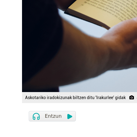
Askotariko iradokizunak biltzen ditu 'Irakurlee' gidak