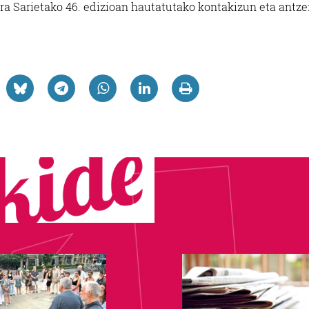
ra Sarietako 46. edizioan hautatutako kontakizun eta antze