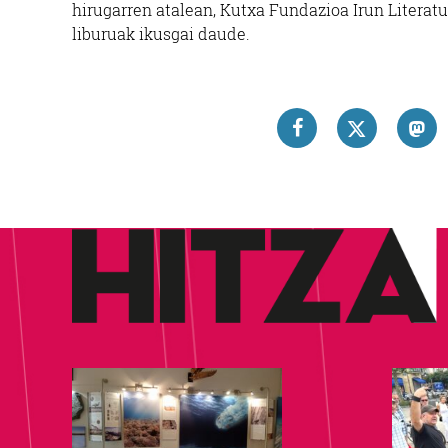
hirugarren atalean, Kutxa Fundazioa Irun Literatu
liburuak ikusgai daude.