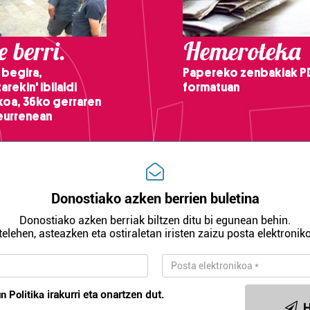
 berri.
Hemeroteka
 begira,
Papereko zenbakiak P
arekin' ibilaldi
formatuan
ikoa, 36ko gerraren
teurrenean
Donostiako azken berrien buletina
Donostiako azken berriak biltzen ditu bi egunean behin.
telehen, asteazken eta ostiraletan iristen zaizu posta elektroniko
n Politika
irakurri eta onartzen dut.
H