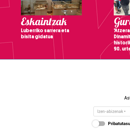
Eskaintzak
Gure
Luberriko sarrera eta
'Atzera
bisita gidatua
Dinamit
histor
90. ur
As
Pribatutasu