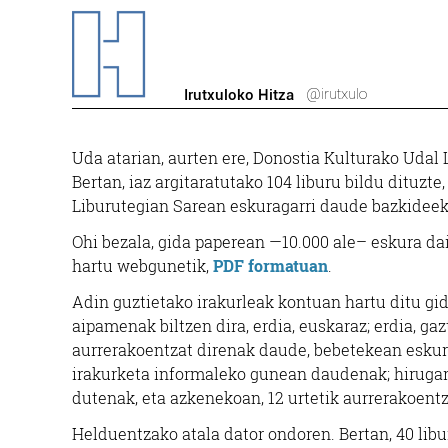
@irutxulo
Irutxuloko Hitza
Uda atarian, aurten ere, Donostia Kulturako Udal 
Bertan, iaz argitaratutako 104 liburu bildu dituzt
Liburutegian Sarean eskuragarri daude bazkideek
Ohi bezala, gida paperean —10.000 ale– eskura dai
hartu webgunetik,
PDF formatuan
.
Adin guztietako irakurleak kontuan hartu ditu gid
aipamenak biltzen dira, erdia, euskaraz; erdia, gaz
aurrerakoentzat direnak daude, bebetekean eskura
irakurketa informaleko gunean daudenak; hirugarre
dutenak, eta azkenekoan, 12 urtetik aurrerakoentz
Helduentzako atala dator ondoren. Bertan, 40 libu