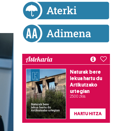
Astekaria
Naturak bere
lekua hartu du
Artikutzako
urtegian
2.500 zkia.
HARTU HITZA