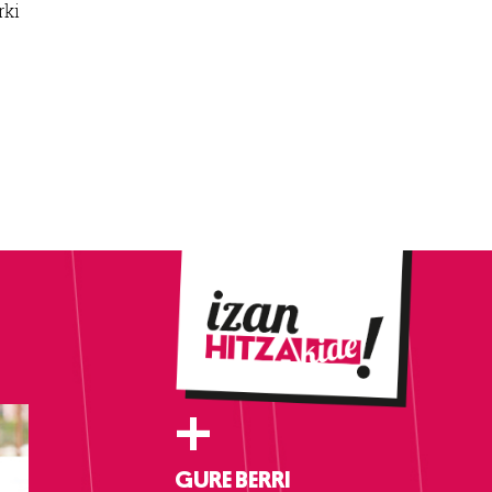
rki
+
GURE BERRI