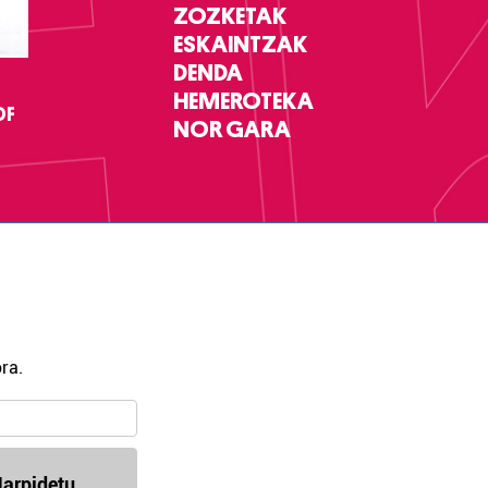
ZOZKETAK
ESKAINTZAK
DENDA
HEMEROTEKA
DF
NOR GARA
ra.
arpidetu