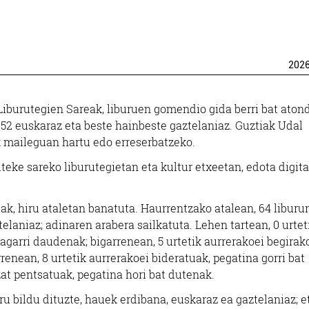
202
Liburutegien Sareak, liburuen gomendio gida berri bat aton
e, 52 euskaraz eta beste hainbeste gaztelaniaz. Guztiak Udal
 maileguan hartu edo erreserbatzeko.
teke sareko liburutegietan eta kultur etxeetan, edota digit
ak, hiru ataletan banatuta. Haurrentzako atalean, 64 liburu
telaniaz; adinaren arabera sailkatuta. Lehen tartean, 0 urtet
garri daudenak; bigarrenean, 5 urtetik aurrerakoei begirak
nean, 8 urtetik aurrerakoei bideratuak, pegatina gorri bat
at pentsatuak, pegatina hori bat dutenak.
ru bildu dituzte, hauek erdibana, euskaraz ea gaztelaniaz; e