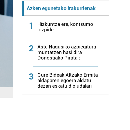
Azken egunetako irakurrienak
1
Hizkuntza ere, kontsumo
irizpide
2
Aste Nagusiko azpiegitura
muntatzen hasi dira
Donostiako Piratak
3
Gure Bideak Altzako Ermita
aldaparen egoera aldatu
dezan eskatu dio udalari