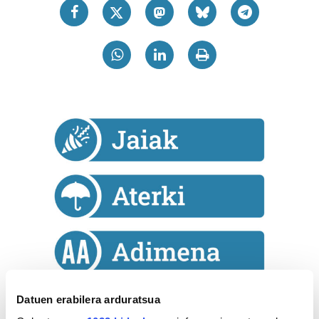
Datuen erabilera arduratsua
Astekaria