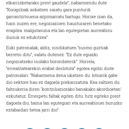
elkarrizketarako prest gaudela”, nabarmendu dute:
“Korapiloak askatzen saiatu gara punturik
garrantzitsuena azpimarratu baitugu. Horixe izan da,
hain zuzen ere, negoziazioen hausturaren benetako
eragilea: malgutasuna eta lan egutegietan aurreabisu
duinik ez edukitzea”.
Euki patronalak, aldiz, sindikatuen “susmo guztiak
berretsi ditu”, salatu dutenez: “Ez dute egiazki
negoziatzeko inolako borondaterik”. Horrela,
“errealitatearekin erabat deslotuta” egotea egotzi diote
patronalari: “Nabarmena dena ukatzen du: lotsarik gabe
dio sektore hau ez dagoela prekarizatuta. Kea saltzen du:
faltsukeria diren ‘kontziliaziorako banakako akordioetan’
ezkutatuz. Errespetu faltak egiten ditu: hitz egiteko prest
dagoela dio, baina lan egutegiari eta aurreabisuei buruzko
eztabaidari betoa jarri dio”.