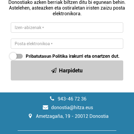
Donostiako azken berriak biltzen ditu bi egunean behin.
Astelehen, asteazken eta ostiraletan iristen zaizu posta
elektronikora.
Pribatutasun Politika
irakurri eta onartzen dut.
Harpidetu
943-46 72 36
donostia@hitza.eus
Ametzagaña, 19 - 20012 Donostia