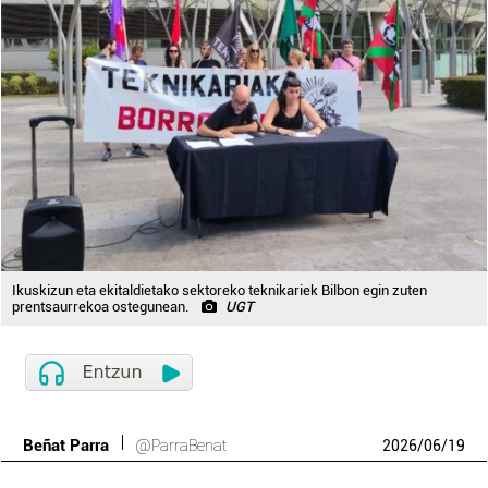
Ikuskizun eta ekitaldietako sektoreko teknikariek Bilbon egin zuten
prentsaurrekoa ostegunean.
UGT
Beñat Parra
@ParraBenat
2026
/
06
/
19