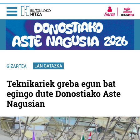
Sartu
LAN GATAZKA
GIZARTEA
Teknikariek greba egun bat
egingo dute Donostiako Aste
Nagusian