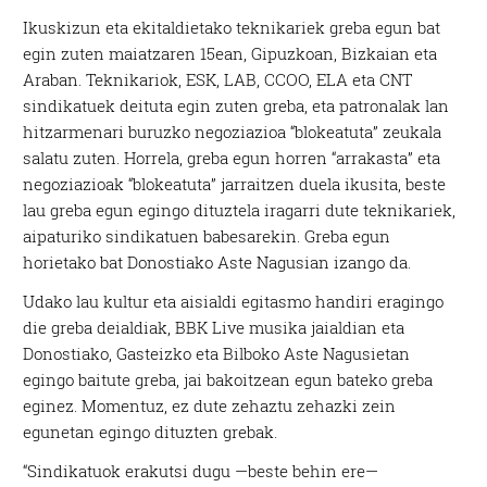
Ikuskizun eta ekitaldietako teknikariek greba egun bat
egin zuten maiatzaren 15ean, Gipuzkoan, Bizkaian eta
Araban. Teknikariok, ESK, LAB, CCOO, ELA eta CNT
sindikatuek deituta egin zuten greba, eta patronalak lan
hitzarmenari buruzko negoziazioa “blokeatuta” zeukala
salatu zuten. Horrela, greba egun horren “arrakasta” eta
negoziazioak “blokeatuta” jarraitzen duela ikusita, beste
lau greba egun egingo dituztela iragarri dute teknikariek,
aipaturiko sindikatuen babesarekin. Greba egun
horietako bat Donostiako Aste Nagusian izango da.
Udako lau kultur eta aisialdi egitasmo handiri eragingo
die greba deialdiak, BBK Live musika jaialdian eta
Donostiako, Gasteizko eta Bilboko Aste Nagusietan
egingo baitute greba, jai bakoitzean egun bateko greba
eginez. Momentuz, ez dute zehaztu zehazki zein
egunetan egingo dituzten grebak.
“Sindikatuok erakutsi dugu —beste behin ere—