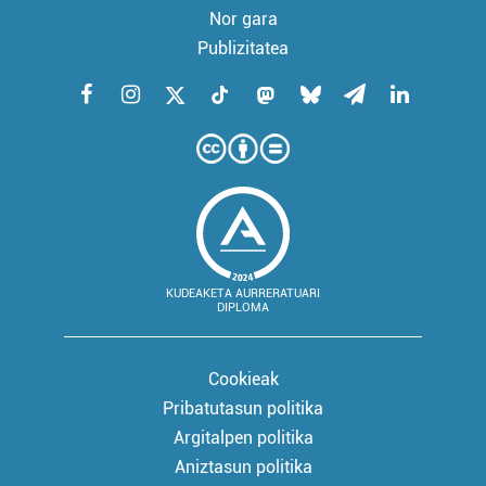
Nor gara
Publizitatea
KUDEAKETA AURRERATUARI
DIPLOMA
Cookieak
Pribatutasun politika
Argitalpen politika
Aniztasun politika