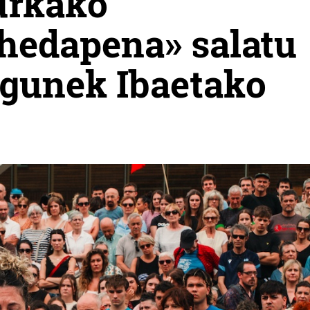
urkako
 hedapena» salatu
agunek Ibaetako