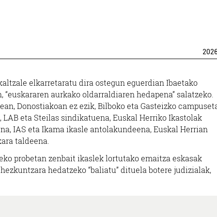
202
altzale elkarretaratu dira ostegun eguerdian Ibaetako
, “euskararen aurkako oldarraldiaren hedapena” salatzeko.
ean, Donostiakoan ez ezik, Bilboko eta Gasteizko campuset
, LAB eta Steilas sindikatuena, Euskal Herriko Ikastolak
na, IAS eta Ikama ikasle antolakundeena, Euskal Herrian
ara taldeena.
zeko probetan zenbait ikaslek lortutako emaitza eskasak
ezkuntzara hedatzeko “baliatu” dituela botere judizialak,