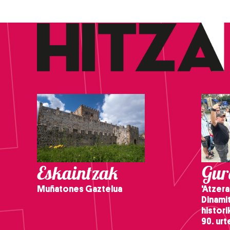
Eskaintzak
Gure
Muñatones Gaztelua
'Atzera
Dinamit
histor
90. ur