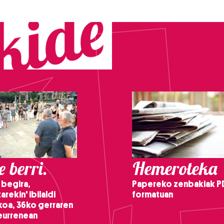
 berri.
Hemeroteka
 begira,
Papereko zenbakiak P
arekin' ibilaldi
formatuan
ikoa, 36ko gerraren
teurrenean