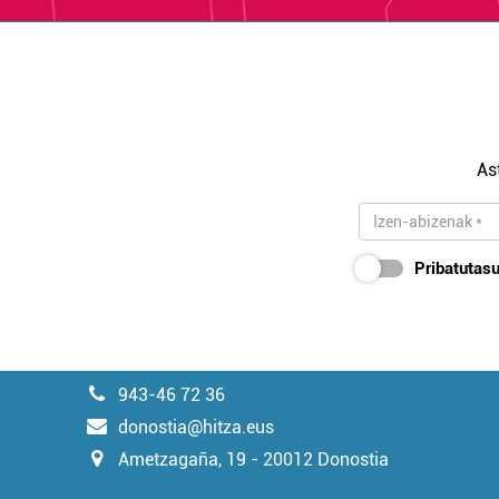
As
Pribatutasu
943-46 72 36
donostia@hitza.eus
Ametzagaña, 19 - 20012 Donostia