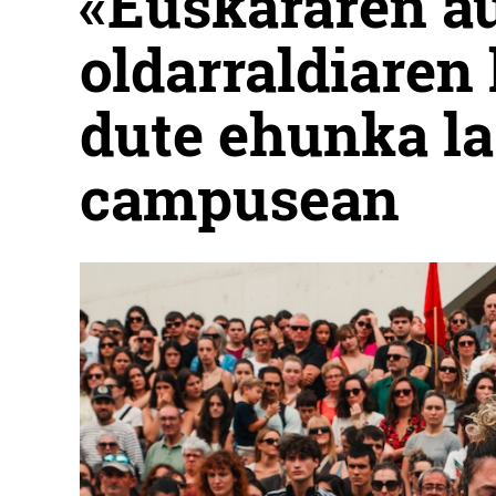
«Euskararen a
oldarraldiaren
dute ehunka l
campusean