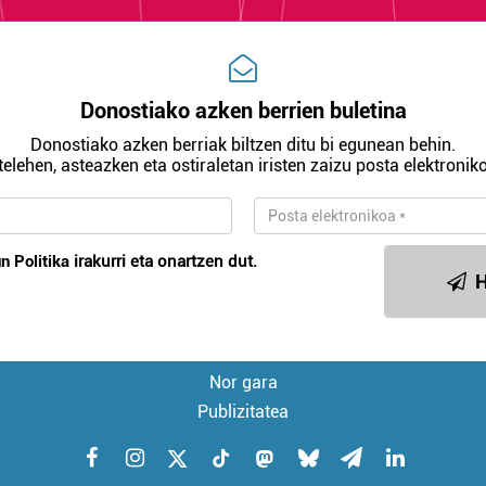
Donostiako azken berrien buletina
Donostiako azken berriak biltzen ditu bi egunean behin.
telehen, asteazken eta ostiraletan iristen zaizu posta elektroniko
n Politika
irakurri eta onartzen dut.
H
Nor gara
Publizitatea