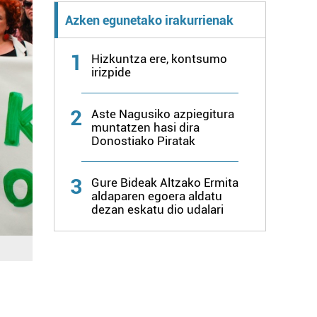
Azken egunetako irakurrienak
1
Hizkuntza ere, kontsumo
irizpide
2
Aste Nagusiko azpiegitura
muntatzen hasi dira
Donostiako Piratak
3
Gure Bideak Altzako Ermita
aldaparen egoera aldatu
dezan eskatu dio udalari