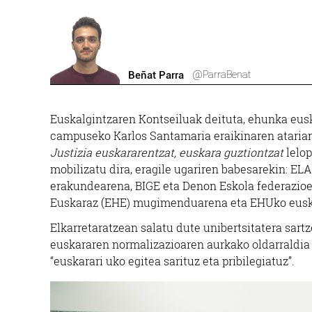
@ParraBenat
Beñat Parra
Euskalgintzaren Kontseiluak deituta, ehunka eusk
campuseko Karlos Santamaria eraikinaren atarian
Justizia euskararentzat, euskara guztiontzat
lelop
mobilizatu dira, eragile ugariren babesarekin: ELA
erakundearena, BIGE eta Denon Eskola federazioe
Euskaraz (EHE) mugimenduarena eta EHUko eusk
Elkarretaratzean salatu dute unibertsitatera sart
euskararen normalizazioaren aurkako oldarraldia h
“euskarari uko egitea sarituz eta pribilegiatuz”.