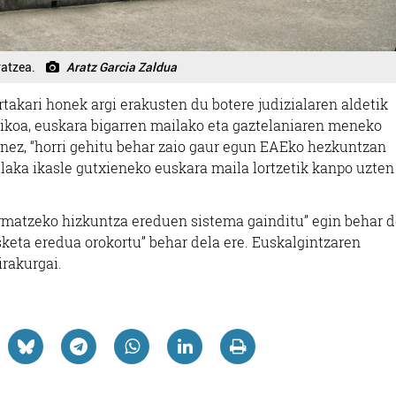
ratzea.
Aratz Garcia Zaldua
ertakari honek argi erakusten du botere judizialaren aldetik
tikoa, euskara bigarren mailako eta gaztelaniaren meneko
nez, “horri gehitu behar zaio gaur egun EAEko hezkuntzan
aka ikasle gutxieneko euskara maila lortzetik kanpo uzten
rmatzeko hizkuntza ereduen sistema gainditu” egin behar d
sketa eredua orokortu” behar dela ere. Euskalgintzaren
rakurgai.