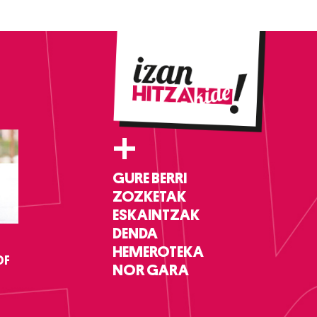
+
GURE BERRI
ZOZKETAK
ESKAINTZAK
DENDA
HEMEROTEKA
DF
NOR GARA