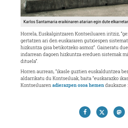
Karlos Santamaria eraikinaren atarian egin dute elkarreta
Horrela, Euskalgintzaren Kontseiluaren iritziz, “g
gertatzen ari den euskararen gutxiespen sistema
hizkuntza gisa betikotzeko asmoz”. Gaineratu due
indarrean dagoen hizkuntza ereduen sistemak mil
dituela”.
Horren aurrean, “ikasle guztien euskalduntzea be
aldarrikatu du Kontseiluak, baita “euskarazko ika
Kontseiluaren
adierazpen osoa hemen
daukazue i