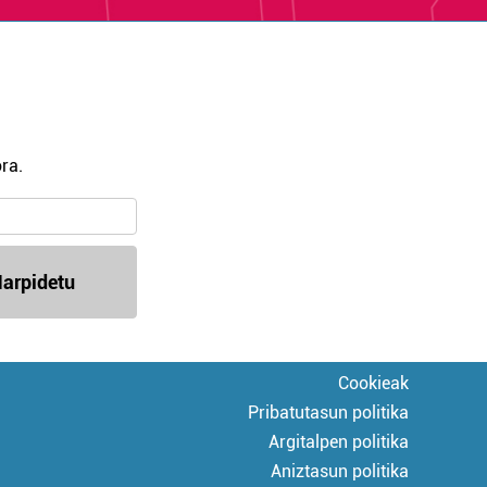
ra.
arpidetu
Cookieak
Pribatutasun politika
Argitalpen politika
Aniztasun politika