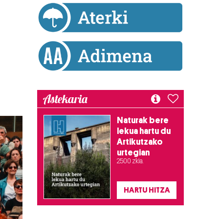
Astekaria
Naturak bere
lekua hartu du
Artikutzako
urtegian
2.500 zkia.
HARTU HITZA