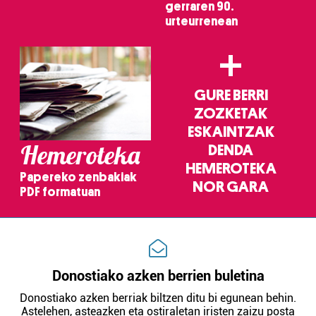
gerraren 90.
urteurrenean
+
GURE BERRI
ZOZKETAK
ESKAINTZAK
Hemeroteka
DENDA
HEMEROTEKA
Papereko zenbakiak
NOR GARA
PDF formatuan
Donostiako azken berrien buletina
Donostiako azken berriak biltzen ditu bi egunean behin.
Astelehen, asteazken eta ostiraletan iristen zaizu posta