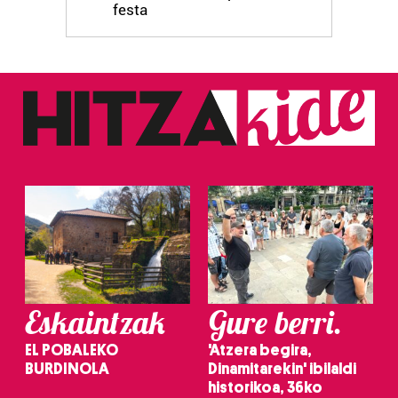
festa
Webgune honek cookie propioak eta hirugarrenen cookie-
fitxategiak erabiltzen ditu. Zure esperientzia eta
zerbitzuak hobetzeko asmoz, cookie teknologiaz
baliatzen gara. Ohar hau onartuz gero, teknologia hori
erabiltzeko baimen esplizitua ematen diguzu.
Gehiago
irakurri
Eskaintzak
Gure berri.
EL POBALEKO
'Atzera begira,
BURDINOLA
Dinamitarekin' ibilaldi
historikoa, 36ko