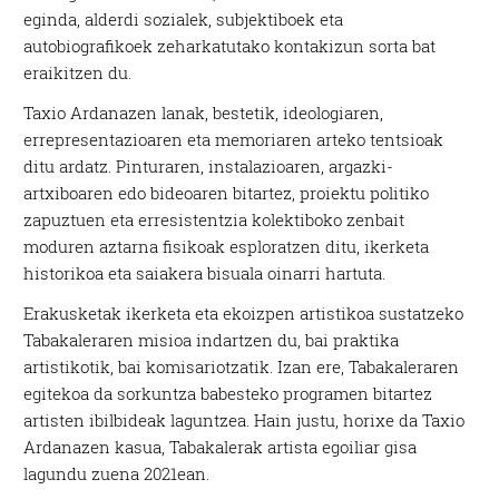
eginda, alderdi sozialek, subjektiboek eta
autobiografikoek zeharkatutako kontakizun sorta bat
eraikitzen du.
Taxio Ardanazen lanak, bestetik, ideologiaren,
errepresentazioaren eta memoriaren arteko tentsioak
ditu ardatz. Pinturaren, instalazioaren, argazki-
artxiboaren edo bideoaren bitartez, proiektu politiko
zapuztuen eta erresistentzia kolektiboko zenbait
moduren aztarna fisikoak esploratzen ditu, ikerketa
historikoa eta saiakera bisuala oinarri hartuta.
Erakusketak ikerketa eta ekoizpen artistikoa sustatzeko
Tabakaleraren misioa indartzen du, bai praktika
artistikotik, bai komisariotzatik. Izan ere, Tabakaleraren
egitekoa da sorkuntza babesteko programen bitartez
artisten ibilbideak laguntzea. Hain justu, horixe da Taxio
Ardanazen kasua, Tabakalerak artista egoiliar gisa
lagundu zuena 2021ean.