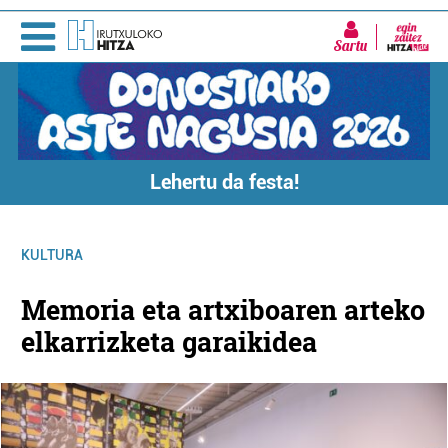
Sartu
Lehertu da festa!
KULTURA
Memoria eta artxiboaren arteko
elkarrizketa garaikidea