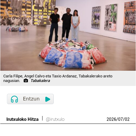
Carla Filipe, Angel Calvo eta Taxio Ardanaz, Tabakalerako areto
nagusian.
Tabakalera
Irutxuloko Hitza
@irutxulo
2026
/
07
/
02