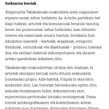
Sorkuntza berriak
Kooperatiba
Tabakalerako erakusketa areto nagusiaren
espazio osoan zehar hedatzen da. Artxibo partekatu bat
dago hallean, artistek eta komisarioak berariaz taxutua,
beren lan prozesuetan zehar helduleku izan dituzten
interes eta materialak oinarri hartuta. Instalazio hori
lekukotza izaeratik —kartelak, argazkiak, erregistro
filmikoak, soinuzkoak eta objektualak— prozesu izaerara
doa, eta zenbait material dokumentuaren eta obraren
arteko igarobidean kokatzen ditu.
Tabakalerako erakusketetan ohikoa den moduan, bi
artistek ekoizpen berriak sortu dituzte erakusketa
honetarako propio. Alde batetik, Filipek bi obra berri
aurkezten ditu. Lan horietan berreskuratu egiten ditu,
eskuzko brodatuaren bidez, dokumentuei zein
esperientzia pertsonalei lotutako oroitzapenak. Pieza
horiek autobiografikoaren eta kolektiboaren artean
kokatzen dira. Era berean, Portugalgo Apirilaren 25aren