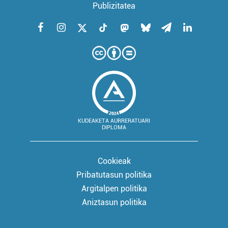
Publizitatea
KUDEAKETA AURRERATUARI
DIPLOMA
Cookieak
Pribatutasun politika
Argitalpen politika
Aniztasun politika