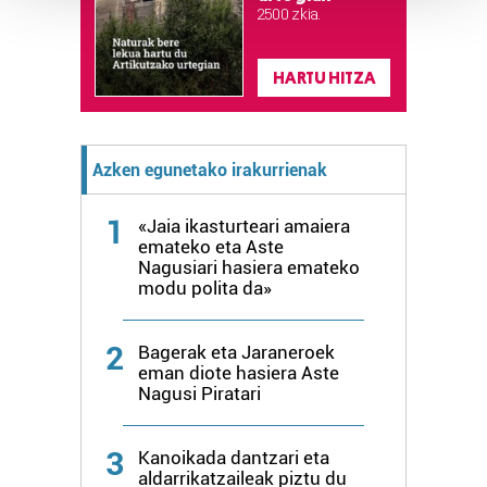
2.500 zkia.
Guk eta gure bazkideek zure datu pertsonalak
prozesatzen ditugu, zure IP zenbakia, besteak beste,
HARTU HITZA
teknologia erabiliz, cookieak adibidez, iragarki eta eduki
pertsonalizatuak eskaintzeko, iragarkiak eta edukia
neurtzeko, jendeari buruzko informazioa biltzeko eta
produktuak garatzeko. Zure datuak nork eta zertarako
Azken egunetako irakurrienak
erabiltzen dituen hauta dezakezu.
1
«Jaia ikasturteari amaiera
Bazkide batzuek ez dizute baimenik eskatzen, eta beren
emateko eta Aste
interes komertzial legitimoetan babesten dira. Ikusi gure
Nagusiari hasiera emateko
modu polita da»
bazkideen zerrenda, beren ustez zein helburutarako
duten interes legitimoa eta horren aurka nola egin
dezakezun ikusteko.
2
Bagerak eta Jaraneroek
eman diote hasiera Aste
Nagusi Piratari
Lortu zure datu pertsonalak prozesatzeko moduari
buruzko informazio gehiago eta ezarri zure lehentasunak
datuen atalean. Edozein unetan alda edo ken dezakezu
3
Kanoikada dantzari eta
zure baimena Cookieen adierazpenean.
aldarrikatzaileak piztu du