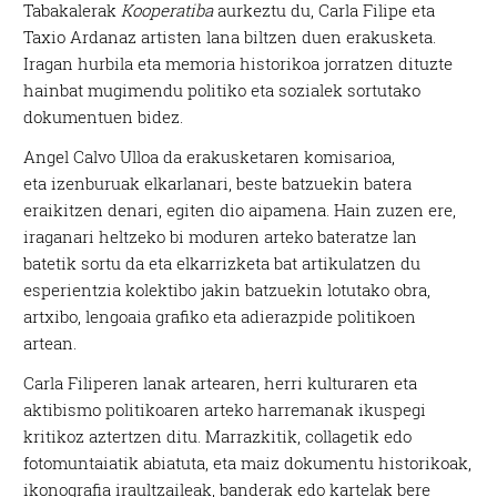
Tabakalerak
Kooperatiba
aurkeztu du, Carla Filipe eta
Taxio Ardanaz artisten lana biltzen duen erakusketa.
Iragan hurbila eta memoria historikoa jorratzen dituzte
hainbat mugimendu politiko eta sozialek sortutako
dokumentuen bidez.
Angel Calvo Ulloa da erakusketaren komisarioa,
eta izenburuak elkarlanari, beste batzuekin batera
eraikitzen denari, egiten dio aipamena. Hain zuzen ere,
iraganari heltzeko bi moduren arteko bateratze lan
batetik sortu da eta elkarrizketa bat artikulatzen du
esperientzia kolektibo jakin batzuekin lotutako obra,
artxibo, lengoaia grafiko eta adierazpide politikoen
artean.
Carla Filiperen lanak artearen, herri kulturaren eta
aktibismo politikoaren arteko harremanak ikuspegi
kritikoz aztertzen ditu. Marrazkitik, collagetik edo
fotomuntaiatik abiatuta, eta maiz dokumentu historikoak,
ikonografia iraultzaileak, banderak edo kartelak bere