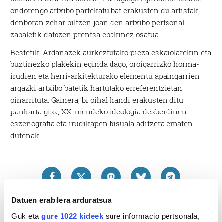
ondorengo artxibo partekatu bat erakusten du artistak,
denboran zehar biltzen joan den artxibo pertsonal
zabaletik datozen prentsa ebakinez osatua.
Bestetik, Ardanazek aurkeztutako pieza eskaiolarekin eta
buztinezko plakekin eginda dago, oroigarrizko horma-
irudien eta herri-arkitekturako elementu apaingarrien
argazki artxibo batetik hartutako erreferentzietan
oinarrituta. Gainera, bi oihal handi erakusten ditu
pankarta gisa, XX. mendeko ideologia desberdinen
eszenografia eta irudikapen bisuala aditzera ematen
dutenak.
Datuen erabilera arduratsua
Guk eta
gure 1022 kideek
sure informacio pertsonala,