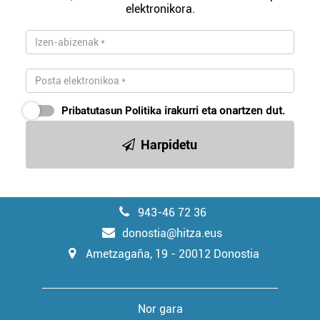
elektronikora.
Pribatutasun Politika
irakurri eta onartzen dut.
Harpidetu
943-46 72 36
donostia@hitza.eus
Ametzagaña, 19 - 20012 Donostia
Nor gara