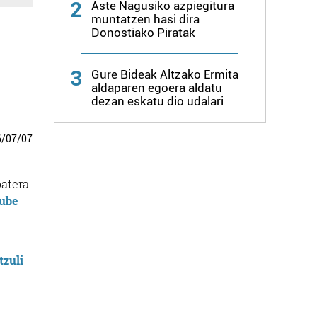
2
Aste Nagusiko azpiegitura
muntatzen hasi dira
Donostiako Piratak
3
Gure Bideak Altzako Ermita
aldaparen egoera aldatu
dezan eskatu dio udalari
6
/
07
/
07
batera
ube
tzuli