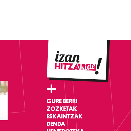
+
GURE BERRI
ZOZKETAK
ESKAINTZAK
DENDA