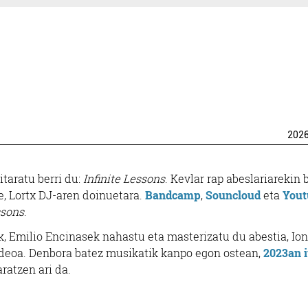
202
itaratu berri du:
Infinite Lessons
. Kevlar rap abeslariarekin 
re, Lortx DJ-aren doinuetara.
Bandcamp
,
Souncloud
eta
Yout
ssons
.
k, Emilio Encinasek nahastu eta masterizatu du abestia, Ion
ideoa. Denbora batez musikatik kanpo egon ostean,
2023an i
aratzen ari da.