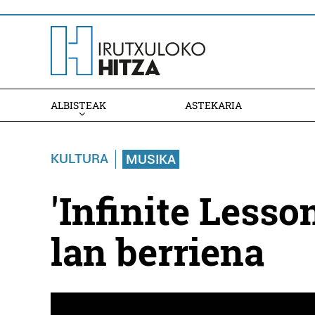
ALBISTEAK
ASTEKARIA
KULTURA
MUSIKA
'Infinite Less
lan berriena