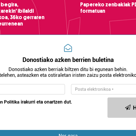
 begira,
Papereko zenbakiak P
arekin' ibilaldi
formatuan
ikoa, 36ko gerraren
teurrenean
Donostiako azken berrien buletina
Donostiako azken berriak biltzen ditu bi egunean behin.
telehen, asteazken eta ostiraletan iristen zaizu posta elektroniko
n Politika
irakurri eta onartzen dut.
H
Nor gara