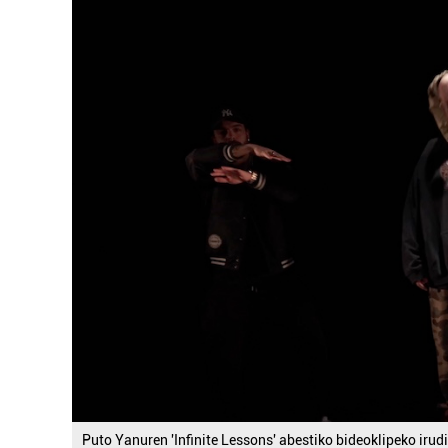
Puto Yanuren 'Infinite Lessons' abestiko bideoklipeko irudi