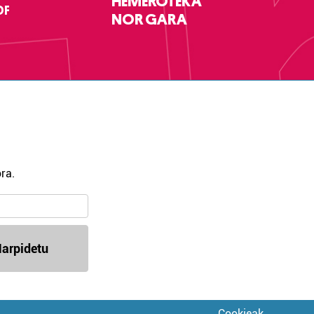
HEMEROTEKA
DF
NOR GARA
ra.
arpidetu
Cookieak