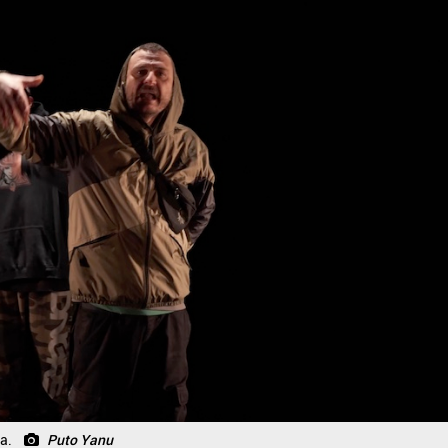
a.
Puto Yanu