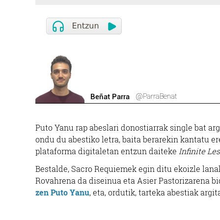
@ParraBenat
Beñat Parra
Puto Yanu rap abeslari donostiarrak single bat arg
ondu du abestiko letra, baita berarekin kantatu e
plataforma digitaletan entzun daiteke
Infinite Le
Bestalde, Sacro Requiemek egin ditu ekoizle lana
Rovahrena da diseinua eta Asier Pastorizarena b
zen Puto Yanu
, eta, ordutik, tarteka abestiak argit