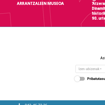
ARRANTZALEEN MUSEOA
'Atzera
Dinamit
histor
90. ur
As
Pribatutasu