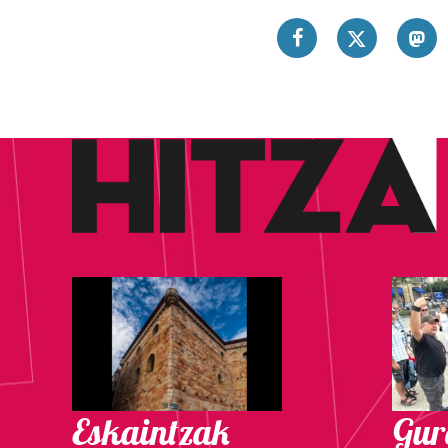
Eskaintzak
Gure