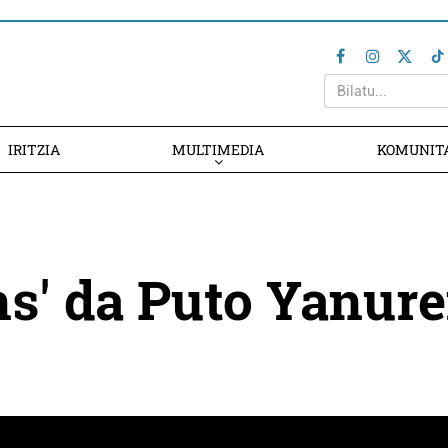
IRITZIA
MULTIMEDIA
KOMUNIT
ons' da Puto Yanur