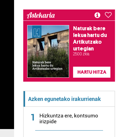
Astekaria
Naturak bere
lekua hartu du
Artikutzako
urtegian
2.500 zkia.
HARTU HITZA
Azken egunetako irakurrienak
1
Hizkuntza ere, kontsumo
irizpide