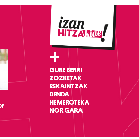
+
GURE BERRI
ZOZKETAK
ESKAINTZAK
DENDA
HEMEROTEKA
DF
NOR GARA