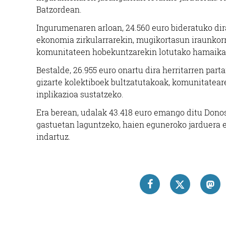
Batzordean.
Ingurumenaren arloan, 24.560 euro bideratuko di
ekonomia zirkularrarekin, mugikortasun iraunkor
komunitateen hobekuntzarekin lotutako hamaika 
Bestalde, 26.955 euro onartu dira herritarren parta
gizarte kolektiboek bultzatutakoak, komunitateare
inplikazioa sustatzeko.
Era berean, udalak 43.418 euro emango ditu Dono
gastuetan laguntzeko, haien eguneroko jarduera e
indartuz.