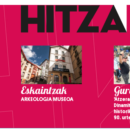
Eskaintzak
Gure
ARKEOLOGIA MUSEOA
'Atzera
Dinamit
histor
90. ur