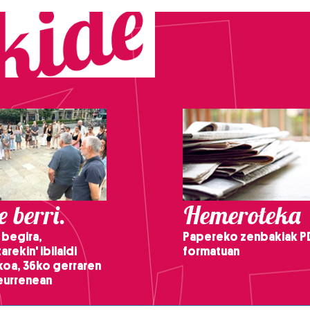
 berri.
Hemeroteka
 begira,
Papereko zenbakiak P
arekin' ibilaldi
formatuan
ikoa, 36ko gerraren
teurrenean