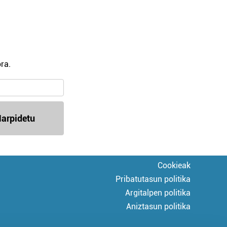
ra.
arpidetu
Cookieak
Pribatutasun politika
Argitalpen politika
Aniztasun politika