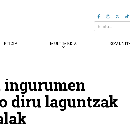
IRITZIA
MULTIMEDIA
KOMUNIT
a ingurumen
o diru laguntzak
alak