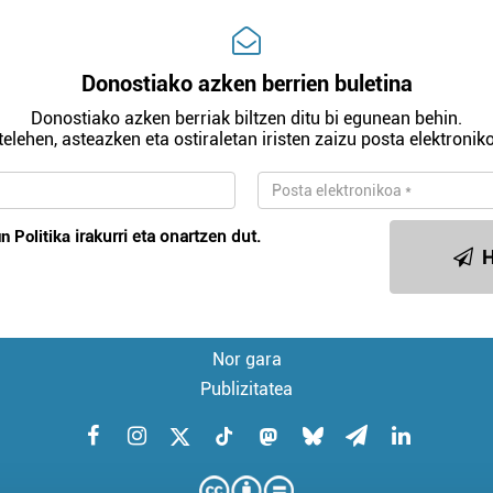
Donostiako azken berrien buletina
Donostiako azken berriak biltzen ditu bi egunean behin.
telehen, asteazken eta ostiraletan iristen zaizu posta elektroniko
n Politika
irakurri eta onartzen dut.
H
Nor gara
Publizitatea