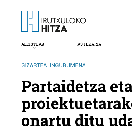
ALBISTEAK
ASTEKARIA
GIZARTEA
INGURUMENA
Partaidetza et
proiektuetarak
onartu ditu ud