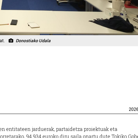
at.
Donostiako Udala
202
n entitateen jarduerak, partaidetza proiektuak eta
orretarako, 94.934 euroko diru saila onartu dute Tokiko Go