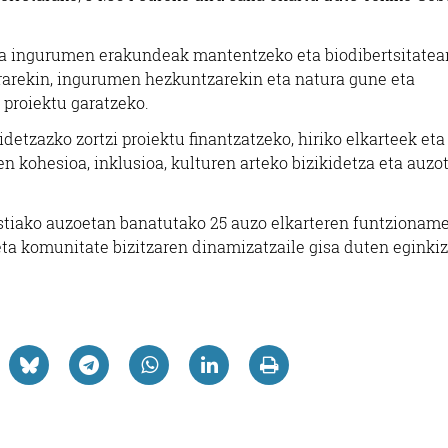
ra ingurumen erakundeak mantentzeko eta biodibertsitatear
rarekin, ingurumen hezkuntzarekin eta natura gune eta
proiektu garatzeko.
idetzazko zortzi proiektu finantzatzeko, hiriko elkarteek eta
n kohesioa, inklusioa, kulturen arteko bizikidetza eta auzo
stiako auzoetan banatutako 25 auzo elkarteren funtzionam
ta komunitate bizitzaren dinamizatzaile gisa duten eginki