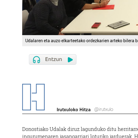
Udalaren eta auzo elkarteetako ordezkarien arteko bilera b
@irutxulo
Irutxuloko Hitza
Donostiako Udalak diruz lagunduko ditu herritarre
ingurumenaren jasangarriari loturiko jarduerak. H