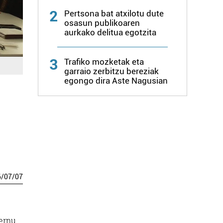
2
Pertsona bat atxilotu dute
osasun publikoaren
aurkako delitua egotzita
3
Trafiko mozketak eta
garraio zerbitzu bereziak
egongo dira Aste Nagusian
6
/
07
/
07
bernu