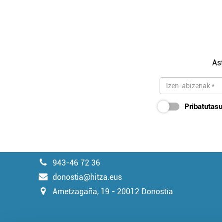
As
Pribatutasu
943-46 72 36
donostia@hitza.eus
Ametzagaña, 19 - 20012 Donostia