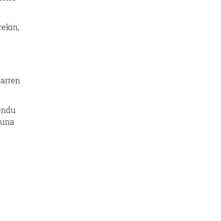
ekin,
tarren
endu
zuna