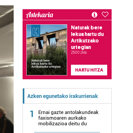
Astekaria
Naturak bere
lekua hartu du
Artikutzako
urtegian
2.500 zkia.
HARTU HITZA
Azken egunetako irakurrienak
1
Ernai gazte antolakundeak
faxismoaren aurkako
mobilizazioa deitu du