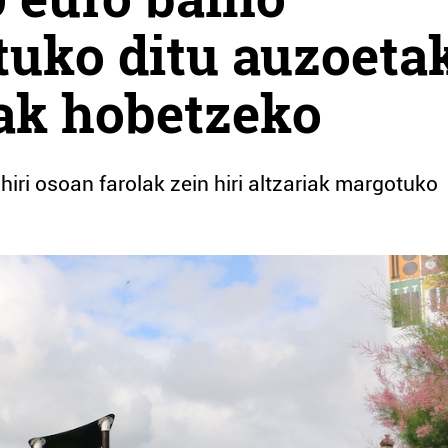
tuko ditu auzoeta
ak hobetzeko
hiri osoan farolak zein hiri altzariak margotuko