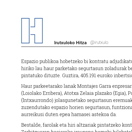
@irutxulo
Irutxuloko Hitza
Espazio publikoa hobetzeko bi kontratu adjudikat
hiriko lau haur parketako segurtasun zoladurak berr
pintatuko dituzte. Guztira, 405.191 euroko inberts
Haur parkeetarako lanak Montajes Garra enpresari 
(Loiolako Erribera), Atotxa Zelaia plazako (Egia),
(Intxaurrondo) jolasgunetako segurtasun eremuak 
zuzendutako espazio horien segurtasun, funtziona
aurreikusi duten epea hamasei astekoa da.
Bestalde, farolak eta hiri altzariak pintatzeko ko
Zerbitzuaren hasierako iraupena hamabi hilabete