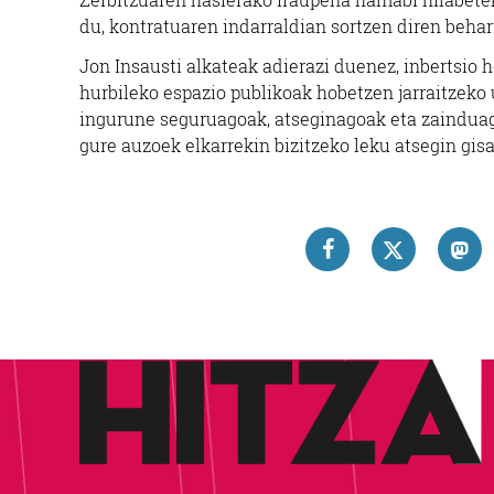
du, kontratuaren indarraldian sortzen diren behar
Jon Insausti alkateak adierazi duenez, inbertsio 
hurbileko espazio publikoak hobetzen jarraitzeko
ingurune seguruagoak, atseginagoak eta zainduago
gure auzoek elkarrekin bizitzeko leku atsegin gisa