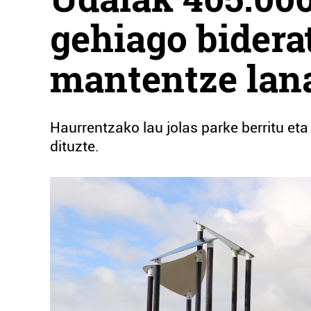
gehiago bidera
mantentze lan
Haurrentzako lau jolas parke berritu eta 
dituzte.