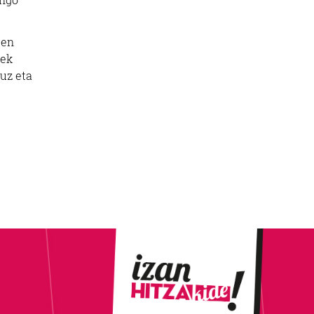
ten
rek
uz eta