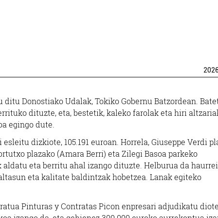
202
u ditu Donostiako Udalak, Tokiko Gobernu Batzordean. Batet
ituko dituzte, eta, bestetik, kaleko farolak eta hiri altzaria
ioa egingo dute.
esleitu dizkiote, 105.191 euroan. Horrela, Giuseppe Verdi p
 Portutxo plazako (Amara Berri) eta Zilegi Basoa parkeko
aldatu eta berritu ahal izango dituzte. Helburua da haurrei
ltasun eta kalitate baldintzak hobetzea. Lanak egiteko
ntratua Pinturas y Contratas Picon enpresari adjudikatu diote
koa izango da, eta gehienez 300.000 euroko aurrekontua iz