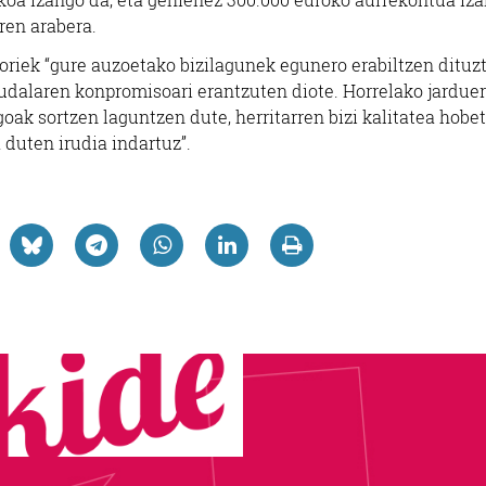
ren arabera.
horiek “gure auzoetako bizilagunek egunero erabiltzen dituz
 udalaren konpromisoari erantzuten diote. Horrelako jardue
ak sortzen laguntzen dute, herritarren bizi kalitatea hobet
 duten irudia indartuz”.