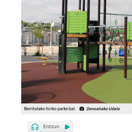
Berritutako hiriko parke bat.
Donostiako Udala