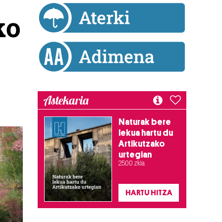
ko
Astekaria
Naturak bere
lekua hartu du
Artikutzako
urtegian
2.500 zkia.
HARTU HITZA