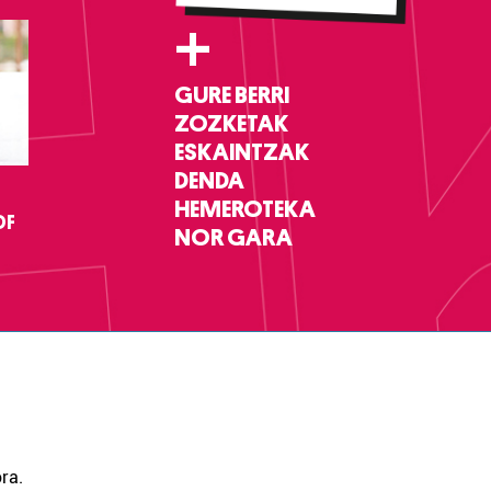
+
GURE BERRI
ZOZKETAK
ESKAINTZAK
DENDA
HEMEROTEKA
DF
NOR GARA
ra.