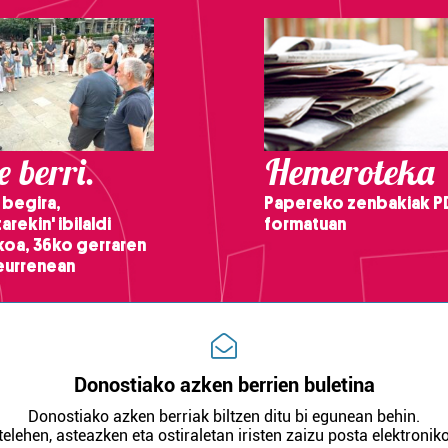
 berri.
Hemeroteka
 begira,
Papereko zenbakiak P
arekin' ibilaldi
formatuan
ikoa, 36ko gerraren
teurrenean
Donostiako azken berrien buletina
Donostiako azken berriak biltzen ditu bi egunean behin.
telehen, asteazken eta ostiraletan iristen zaizu posta elektroniko