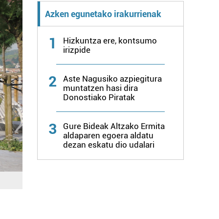
Azken egunetako irakurrienak
1
Hizkuntza ere, kontsumo
irizpide
2
Aste Nagusiko azpiegitura
muntatzen hasi dira
Donostiako Piratak
3
Gure Bideak Altzako Ermita
aldaparen egoera aldatu
dezan eskatu dio udalari