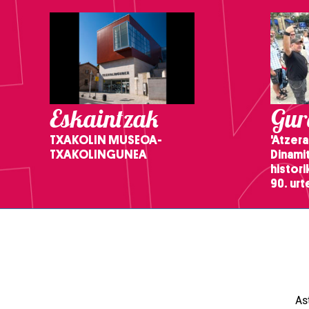
Eskaintzak
Gure
TXAKOLIN MUSEOA-
'Atzera
TXAKOLINGUNEA
Dinamit
histor
90. ur
As