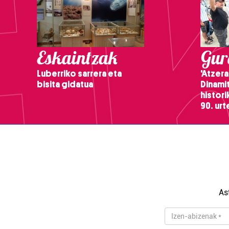
Eskaintzak
Gure
Luberriko sarrera eta
'Atzera
bisita gidatua
Dinamit
histor
90. ur
As