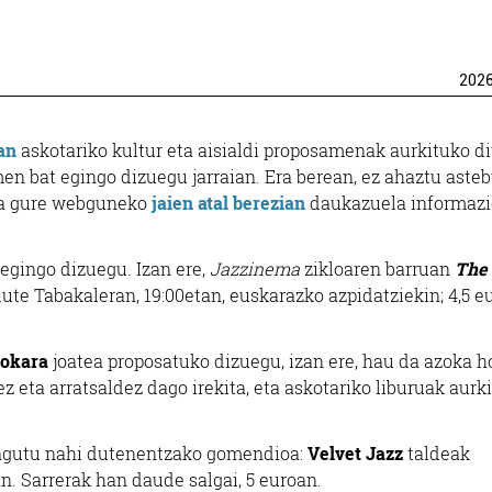
202
an
askotariko kultur eta aisialdi proposamenak aurkituko di
en bat egingo dizuegu jarraian. Era berean, ez ahaztu aste
ta gure webguneko
jaien atal berezian
daukazuela informazi
 egingo dizuegu. Izan ere,
Jazzinema
zikloaren barruan
The 
ute Tabakaleran, 19:00etan, euskarazko azpidatziekin; 4,5 eu
zokara
joatea proposatuko dizuegu, izan ere, hau da azoka h
 eta arratsaldez dago irekita, eta askotariko liburuak aurk
ezagutu nahi dutenentzako gomendioa:
Velvet Jazz
taldeak
n. Sarrerak han daude salgai, 5 euroan.