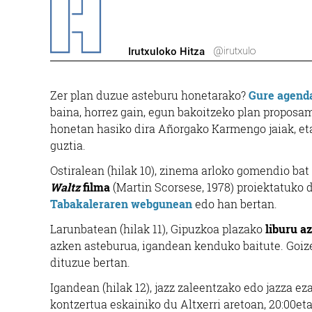
@irutxulo
Irutxuloko Hitza
Zer plan duzue asteburu honetarako?
Gure agend
baina, horrez gain, egun bakoitzeko plan proposam
honetan hasiko dira Añorgako Karmengo jaiak, e
guztia.
Ostiralean (hilak 10), zinema arloko gomendio bat
Waltz
filma
(Martin Scorsese, 1978) proiektatuko d
Tabakaleraren webgunean
edo han bertan.
Larunbatean (hilak 11), Gipuzkoa plazako
liburu a
azken asteburua, igandean kenduko baitute. Goizez
dituzue bertan.
Igandean (hilak 12), jazz zaleentzako edo jazza 
kontzertua eskainiko du Altxerri aretoan, 20:00eta