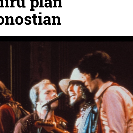
iru plan
onostian