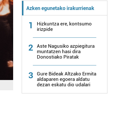
Azken egunetako irakurrienak
1
Hizkuntza ere, kontsumo
irizpide
2
Aste Nagusiko azpiegitura
muntatzen hasi dira
Donostiako Piratak
3
Gure Bideak Altzako Ermita
aldaparen egoera aldatu
dezan eskatu dio udalari