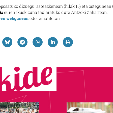
roposatuko dizuegu: asteazkenean (hilak 15) eta ostegunean 
la
euren ikuskizuna taularatuko dute Antzoki Zaharrean,
aren webgunean
edo leihatiletan.