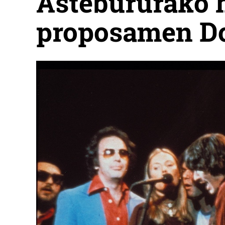
Astebururako h
proposamen D