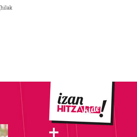
(hilak
+