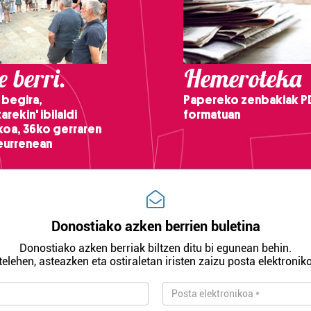
 berri.
Hemeroteka
 begira,
Papereko zenbakiak P
arekin' ibilaldi
formatuan
ikoa, 36ko gerraren
teurrenean
Donostiako azken berrien buletina
Donostiako azken berriak biltzen ditu bi egunean behin.
telehen, asteazken eta ostiraletan iristen zaizu posta elektroniko