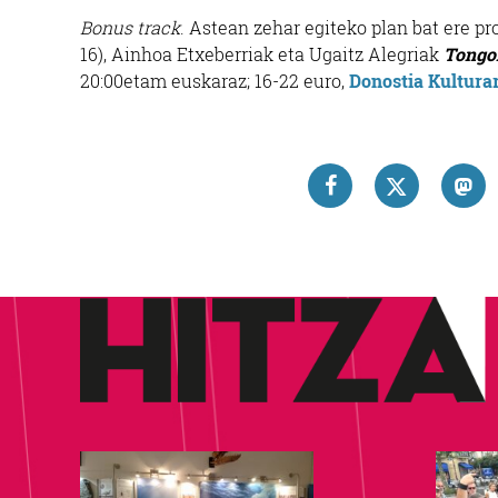
Bonus track
. Astean zehar egiteko plan bat ere p
16),
Ainhoa Etxeberriak eta Ugaitz Alegriak
Tongo
20:00etam euskaraz; 16-22 euro,
Donostia Kultur