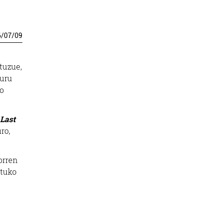
6
/
07
/
09
tuzue,
buru
o
Last
ro,
orren
ituko