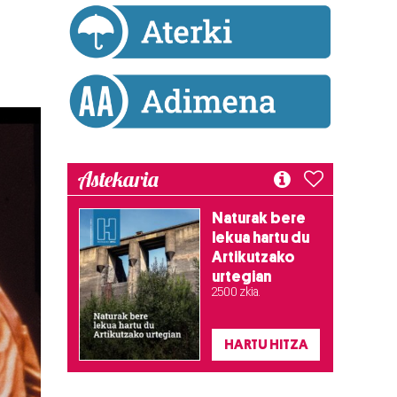
Astekaria
Naturak bere
lekua hartu du
Artikutzako
urtegian
2.500 zkia.
HARTU HITZA