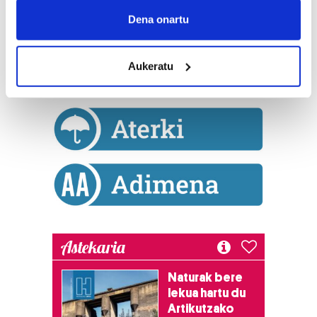
Collect information about your geographical
Dena onartu
location which can be accurate to within several
meters
Aukeratu
Identify your device by actively scanning it for
specific characteristics (fingerprinting)
Find out more about how your personal data is processed
and set your preferences in the
details section
.
Guk eta gure bazkideek zure datu pertsonalak
prozesatzen ditugu, zure IP zenbakia, besteak beste,
teknologia erabiliz, cookieak adibidez, iragarki eta eduki
pertsonalizatuak eskaintzeko, iragarkiak eta edukia
neurtzeko, jendeari buruzko informazioa biltzeko eta
produktuak garatzeko. Zure datuak nork eta zertarako
Astekaria
erabiltzen dituen hauta dezakezu.
Naturak bere
Bazkide batzuek ez dizute baimenik eskatzen, eta beren
lekua hartu du
Artikutzako
interes komertzial legitimoetan babesten dira. Ikusi gure