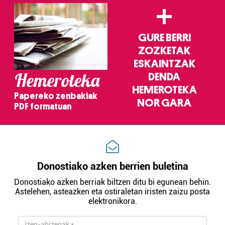
+
GURE BERRI
ZOZKETAK
ESKAINTZAK
Hemeroteka
DENDA
HEMEROTEKA
Papereko zenbakiak
NOR GARA
PDF formatuan
Donostiako azken berrien buletina
Donostiako azken berriak biltzen ditu bi egunean behin.
Astelehen, asteazken eta ostiraletan iristen zaizu posta
elektronikora.