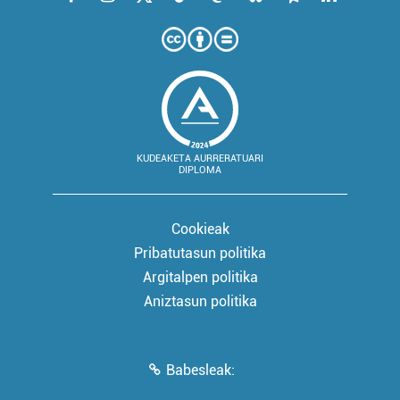
KUDEAKETA AURRERATUARI
DIPLOMA
Cookieak
Pribatutasun politika
Argitalpen politika
Aniztasun politika
Babesleak: