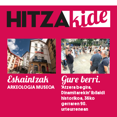
Eskaintzak
Gure berri.
ARKEOLOGIA MUSEOA
'Atzera begira,
Dinamitarekin' ibilaldi
historikoa, 36ko
gerraren 90.
urteurrenean