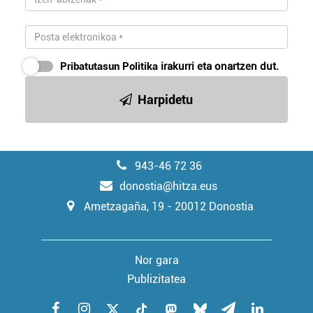
Pribatutasun Politika
irakurri eta onartzen dut.
Harpidetu
943-46 72 36
donostia@hitza.eus
Ametzagaña, 19 - 20012 Donostia
Nor gara
Publizitatea