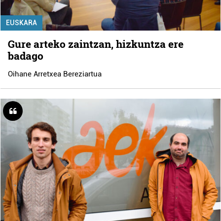
EUSKARA
Gure arteko zaintzan, hizkuntza ere
badago
Oihane Arretxea Bereziartua