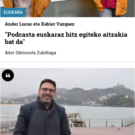
EUSKARA
Ander Lucas eta Xabier Vazquez
"Podcasta euskaraz hitz egiteko aitzakia
bat da"
Aitor Odriozola Zubillaga