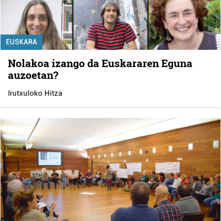
EUSKARA
Nolakoa izango da Euskararen Eguna
auzoetan?
Irutxuloko Hitza