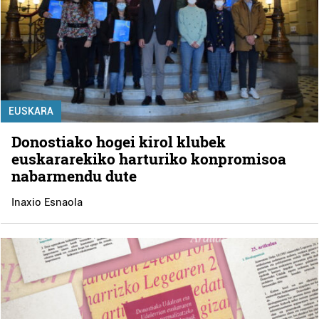
EUSKARA
Donostiako hogei kirol klubek
euskararekiko harturiko konpromisoa
nabarmendu dute
Inaxio Esnaola