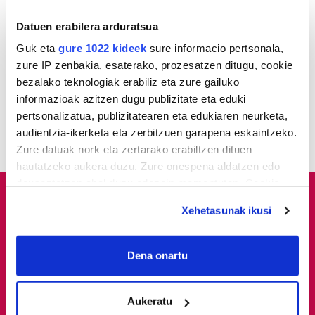
1
Udaltzaingoa haien aurka
jazartu dela
Datuen erabilera arduratsua
Guk eta
gure 1022 kideek
sure informacio pertsonala,
2
zure IP zenbakia, esaterako, prozesatzen ditugu, cookie
Dunkel und licht
bezalako teknologiak erabiliz eta zure gailuko
informazioak azitzen dugu publizitate eta eduki
3
Donostiarrek eklipsea
pertsonalizatua, publizitatearen eta edukiaren neurketa,
ikusteko planik dute?
audientzia-ikerketa eta zerbitzuen garapena eskaintzeko.
Zure datuak nork eta zertarako erabiltzen dituen
hautatzeko aukera duzu. Zure onespena aldatzen edo
deuseztatzen ahal duzu edozein momentutan, Cookie
deklaraziotik edo Privacy triggerean klikatuz.
Xehetasunak ikusi
If you allow, we would also like to:
Collect information about your geographical
Dena onartu
location which can be accurate to within several
meters
Aukeratu
Identify your device by actively scanning it for