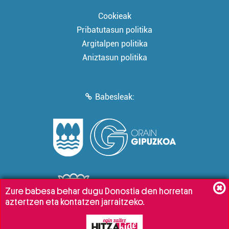
Cookieak
Pribatutasun politika
Argitalpen politika
Aniztasun politika
Babesleak:
Zure babesa behar dugu Donostia den horretan
aztertzen eta kontatzen jarraitzeko.