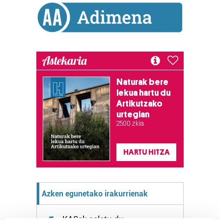
Astekaria
Naturak bere
lekua hartu du
Artikutzako
urtegian
2.500 zkia.
HARTU HITZA
Azken egunetako irakurrienak
KASek salatu du