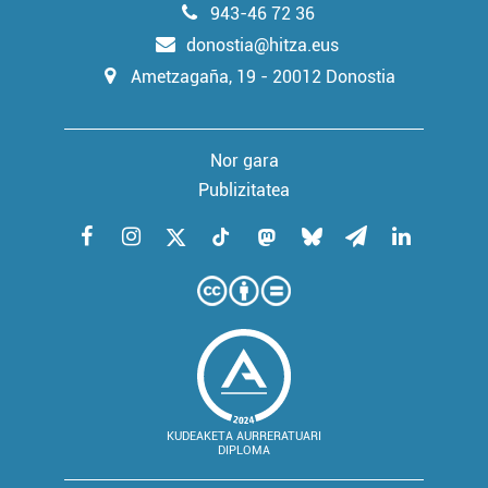
943-46 72 36
donostia@hitza.eus
Ametzagaña, 19 - 20012 Donostia
Nor gara
Publizitatea
KUDEAKETA AURRERATUARI
DIPLOMA