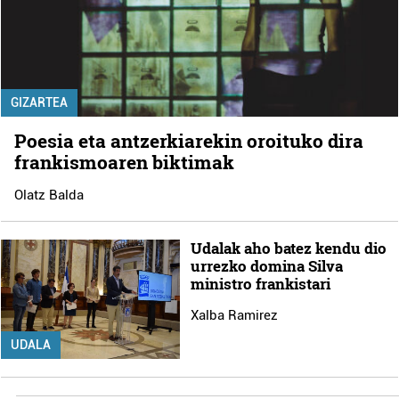
GIZARTEA
Poesia eta antzerkiarekin oroituko dira
frankismoaren biktimak
Olatz Balda
Udalak aho batez kendu dio
urrezko domina Silva
ministro frankistari
Xalba Ramirez
UDALA