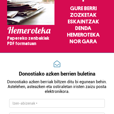
GURE BERRI
ZOZKETAK
ESKAINTZAK
Hemeroteka
DENDA
HEMEROTEKA
Papereko zenbakiak
NOR GARA
PDF formatuan
Donostiako azken berrien buletina
Donostiako azken berriak biltzen ditu bi egunean behin.
Astelehen, asteazken eta ostiraletan iristen zaizu posta
elektronikora.