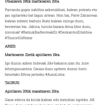
Otsailaren 19tik martxoaren 20ra.
Parranda gogoz zabiltza azkenaldian, kalean poteatu eta
jan ogitarteko bat lagun artean. Hori bai, Parte Zaharrean
kalean edaten baduzu Ikatz kalean ezingo duzu,
besteetan bai. Jakina, turista bazara dena libre duzu,
zorionak! #BatzukBaiBesteakEz #DeskantsoErlatiboa
#TouristGoHome
ARIES:
Martxoaren 21etik apirilaren 19ra.
Igo duzun azken bideoak
like
bakarra izan du: zure
lehengusuarena. Garaia duzu igotzen duzun horri
benetako filtroa jartzeko #AuzoLotsa
TAURUS:
Apirilaren 20tik maiatzaren 20ra.
Garai ederra da kirola kalean edo mendian egiteko. AB