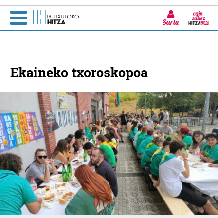
Sartu
Ekaineko txoroskopoa