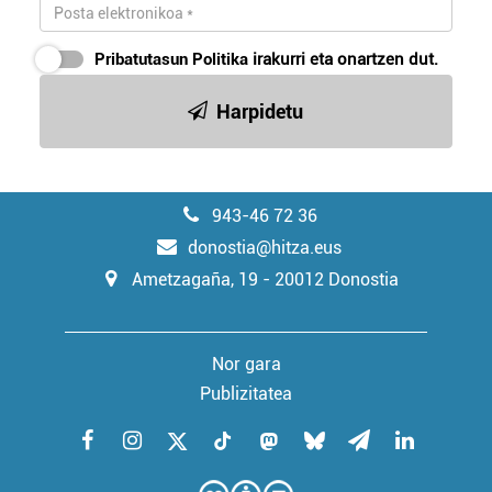
Pribatutasun Politika
irakurri eta onartzen dut.
Harpidetu
943-46 72 36
donostia@hitza.eus
Ametzagaña, 19 - 20012 Donostia
Nor gara
Publizitatea