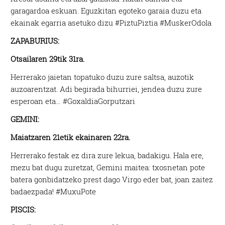
garagardoa eskuan. Eguzkitan egoteko garaia duzu eta
ekainak egarria asetuko dizu #PiztuPiztia #MuskerOdola
ZAPABURIUS:
Otsailaren 29tik 31ra.
Herrerako jaietan topatuko duzu zure saltsa, auzotik
auzoarentzat. Adi begirada bihurriei, jendea duzu zure
esperoan eta… #GoxaldiaGorputzari
GEMINI:
Maiatzaren 21etik ekainaren 22ra.
Herrerako festak ez dira zure lekua, badakigu. Hala ere,
mezu bat dugu zuretzat, Gemini maitea: txosnetan pote
batera gonbidatzeko prest dago Virgo eder bat, joan zaitez
badaezpada! #MuxuPote
PISCIS: