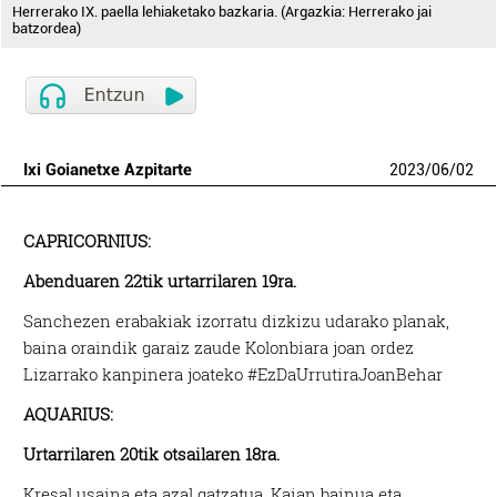
Herrerako IX. paella lehiaketako bazkaria. (Argazkia: Herrerako jai
batzordea)
Ixi Goianetxe Azpitarte
2023
/
06
/
02
CAPRICORNIUS:
Abenduaren 22tik urtarrilaren 19ra.
Sanchezen erabakiak izorratu dizkizu udarako planak,
baina oraindik garaiz zaude Kolonbiara joan ordez
Lizarrako kanpinera joateko #EzDaUrrutiraJoanBehar
AQUARIUS:
Urtarrilaren 20tik otsailaren 18ra.
Kresal usaina eta azal gatzatua. Kaian bainua eta