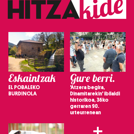
Eskaintzak
Gure berri.
EL POBALEKO
'Atzera begira,
BURDINOLA
Dinamitarekin' ibilaldi
historikoa, 36ko
gerraren 90.
urteurrenean
+