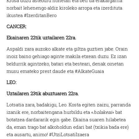
Krosa duzu asteburu honetan eta beti da erakargarria
norbait lehenengo aldiz kiroleko arropa eta izerdituta
ikustea #IzerditanBero
CANCER:
Ekainaren 22tik uztailaren 22ra.
Aspaldi zara auzoko alkate eta giltza guztien jabe. Orain
inoiz baino gehiago aginte makila etxean duzu. Ez izan
beldurrik agintzeko, batari eta besteari, denak oinetan
musu emateko prest daude eta #AlkateGuaia
LEO:
Uztailaren 23tik abuztuaren 22ra.
Lotsatia zara, badakigu, Leo. Kosta egiten zaizu, parranda
izanik ere, norbaitengana hurbildu eta «
holakeai
» bat
botatzea dardararik egin gabe. Ekaina suaren hilabetea
da, eman trago bat alkoholdun edari bat (txikia bada ere)
eta ausartu, animo! #UtziLotsatiIzaera