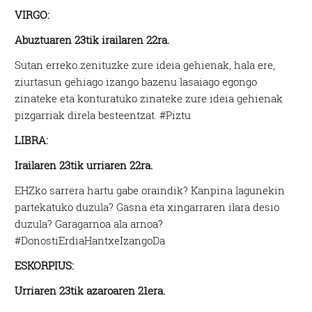
VIRGO:
Abuztuaren 23tik irailaren 22ra.
Sutan erreko zenituzke zure ideia gehienak, hala ere,
ziurtasun gehiago izango bazenu lasaiago egongo
zinateke eta konturatuko zinateke zure ideia gehienak
pizgarriak direla besteentzat. #Piztu
LIBRA:
Irailaren 23tik urriaren 22ra.
EHZko sarrera hartu gabe oraindik? Kanpina lagunekin
partekatuko duzula? Gasna eta xingarraren ilara desio
duzula? Garagarnoa ala arnoa?
#DonostiErdiaHantxeIzangoDa
ESKORPIUS:
Urriaren 23tik azaroaren 21era.