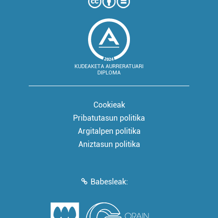
KUDEAKETA AURRERATUARI
DIPLOMA
Cookieak
Pribatutasun politika
Argitalpen politika
Aniztasun politika
Babesleak: