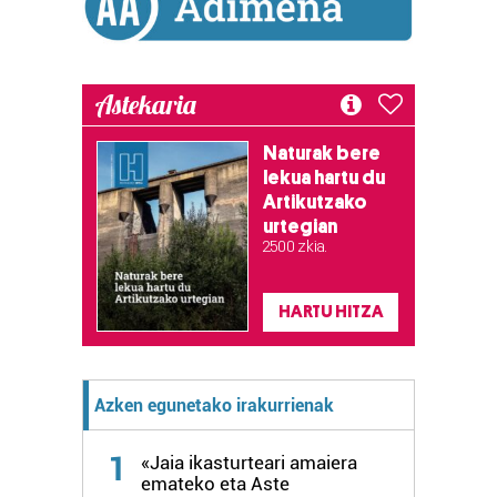
Astekaria
Naturak bere
lekua hartu du
Artikutzako
urtegian
2.500 zkia.
HARTU HITZA
Azken egunetako irakurrienak
1
«Jaia ikasturteari amaiera
emateko eta Aste