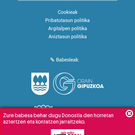
Cookieak
Pribatutasun politika
Argitalpen politika
Aniztasun politika
Babesleak:
Zure babesa behar dugu Donostia den horretan
aztertzen eta kontatzen jarraitzeko.