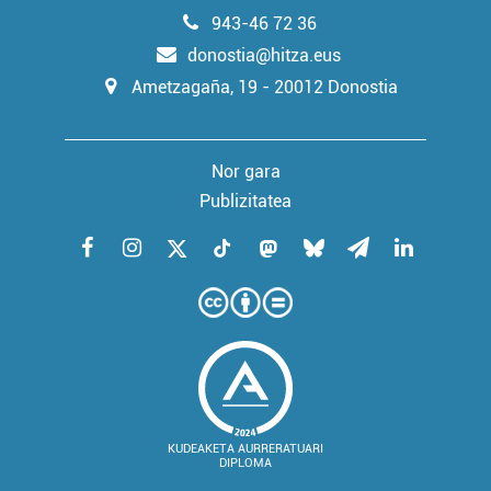
irakurri
943-46 72 36
donostia@hitza.eus
Ametzagaña, 19 - 20012 Donostia
Nor gara
Publizitatea
KUDEAKETA AURRERATUARI
DIPLOMA