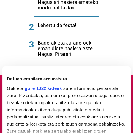
Nagusiari hasiera emateko
modu polita da»
2
Lehertu da festa!
3
Bagerak eta Jaraneroek
eman diote hasiera Aste
Nagusi Piratari
Datuen erabilera arduratsua
Guk eta
gure 1022 kideek
sure informacio pertsonala,
zure IP zenbakia, esaterako, prozesatzen ditugu, cookie
bezalako teknologiak erabiliz eta zure gailuko
informazioak azitzen dugu publizitate eta eduki
pertsonalizatua, publizitatearen eta edukiaren neurketa,
audientzia-ikerketa eta zerbitzuen garapena eskaintzeko.
Zure datuak nork eta zertarako erabiltzen dituen