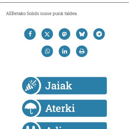
AEBetako Solids noise punk taldea.