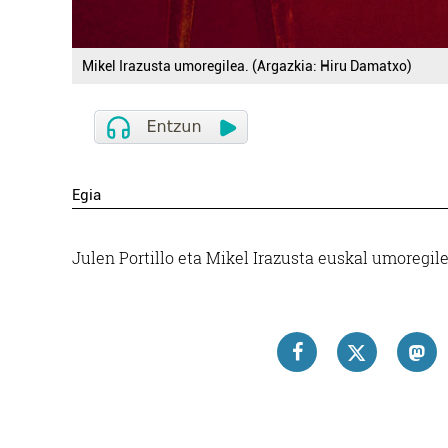
Mikel Irazusta umoregilea. (Argazkia: Hiru Damatxo)
Egia
Julen Portillo eta Mikel Irazusta euskal umoregil