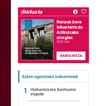
Astekaria
Naturak bere
lekua hartu du
Artikutzako
urtegian
2.500 zkia.
HARTU HITZA
Azken egunetako irakurrienak
1
Hizkuntza ere, kontsumo
irizpide