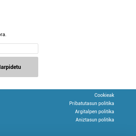
ra.
arpidetu
Cookieak
Pribatutasun politika
Argitalpen politika
Aniztasun politika