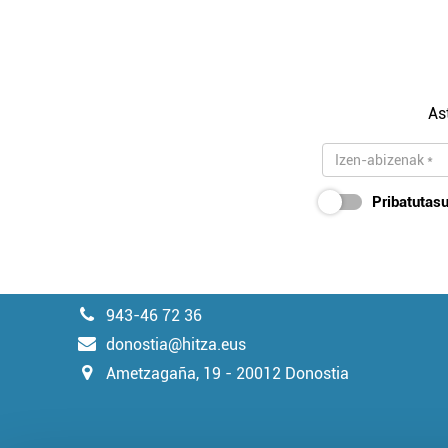
As
Pribatutasu
943-46 72 36
donostia@hitza.eus
Ametzagaña, 19 - 20012 Donostia