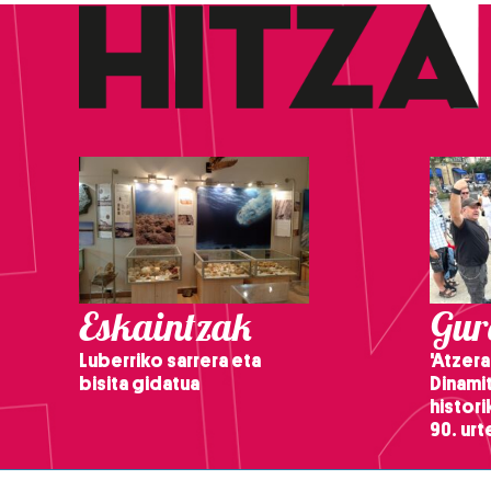
Eskaintzak
Gure
Luberriko sarrera eta
'Atzera
bisita gidatua
Dinamit
histor
90. ur