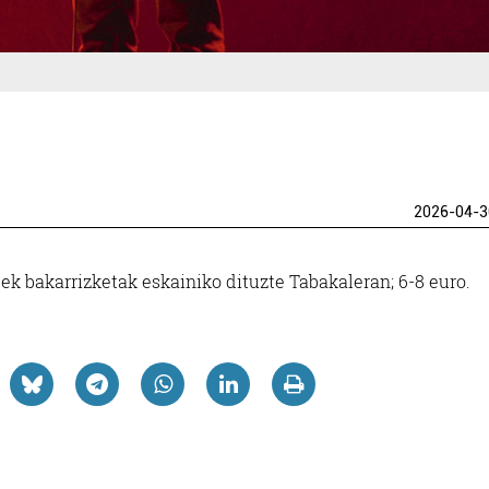
2026-04-3
eek bakarrizketak eskainiko dituzte Tabakaleran; 6-8 euro.