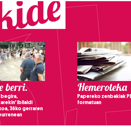
 berri.
Hemeroteka
 begira,
Papereko zenbakiak P
arekin' ibilaldi
formatuan
ikoa, 36ko gerraren
teurrenean