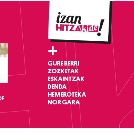
+
GURE BERRI
ZOZKETAK
ESKAINTZAK
DENDA
HEMEROTEKA
DF
NOR GARA