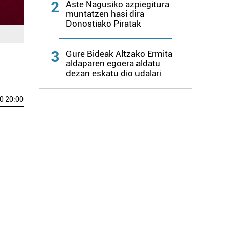
2
Aste Nagusiko azpiegitura
muntatzen hasi dira
Donostiako Piratak
3
Gure Bideak Altzako Ermita
aldaparen egoera aldatu
dezan eskatu dio udalari
0 20:00