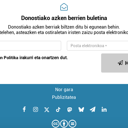
Donostiako azken berrien buletina
Donostiako azken berriak biltzen ditu bi egunean behin.
telehen, asteazken eta ostiraletan iristen zaizu posta elektroniko
n Politika
irakurri eta onartzen dut.
H
Nor gara
Publizitatea