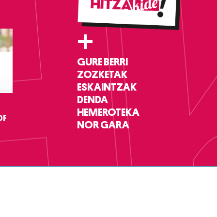
+
GURE BERRI
ZOZKETAK
ESKAINTZAK
DENDA
HEMEROTEKA
DF
NOR GARA