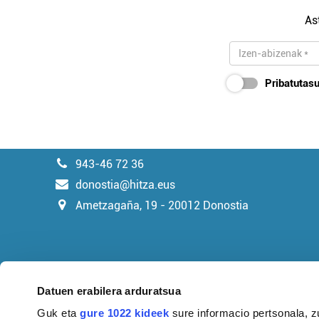
As
Pribatutasu
943-46 72 36
donostia@hitza.eus
Ametzagaña, 19 - 20012 Donostia
Datuen erabilera arduratsua
Guk eta
gure 1022 kideek
sure informacio pertsonala, z