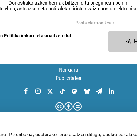
Donostiako azken berriak biltzen ditu bi egunean behin.
telehen, asteazken eta ostiraletan iristen zaizu posta elektroniko
n Politika
irakurri eta onartzen dut.
H
Nor gara
Publizitatea
ure IP zenbakia, esaterako, prozesatzen ditugu, cookie bezalako