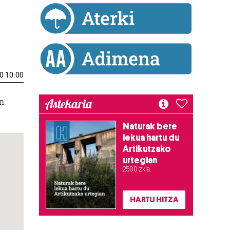
0 10:00
Astekaria
n.
Naturak bere
lekua hartu du
Artikutzako
urtegian
2.500 zkia.
HARTU HITZA