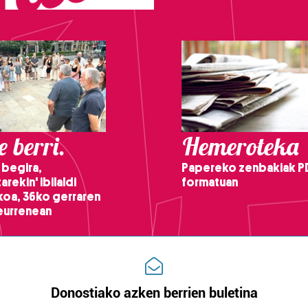
 berri.
Hemeroteka
 begira,
Papereko zenbakiak P
arekin' ibilaldi
formatuan
ikoa, 36ko gerraren
teurrenean
Donostiako azken berrien buletina