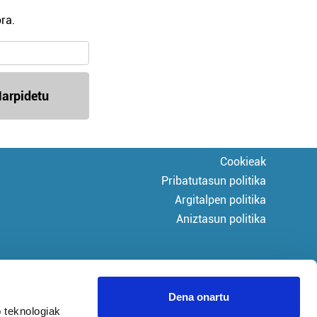
ra.
arpidetu
Cookieak
Pribatutasun politika
Argitalpen politika
Aniztasun politika
Dena onartu
 teknologiak