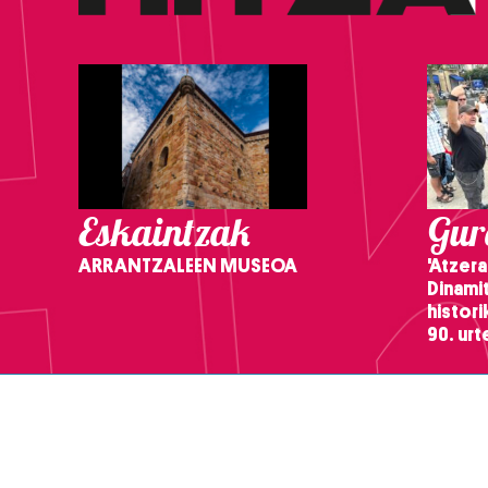
Eskaintzak
Gure
ARRANTZALEEN MUSEOA
'Atzera
Dinamit
histor
90. ur