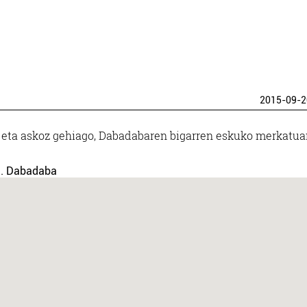
2015-09-2
ria eta askoz gehiago, Dabadabaren bigarren eskuko merkatua
n. Dabadaba