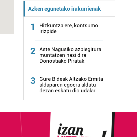
Azken egunetako irakurrienak
1
Hizkuntza ere, kontsumo
irizpide
2
Aste Nagusiko azpiegitura
muntatzen hasi dira
Donostiako Piratak
3
Gure Bideak Altzako Ermita
aldaparen egoera aldatu
dezan eskatu dio udalari