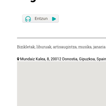
Bizikletak, liburuak, artisaugintza, musika, jana
Mundaiz Kalea, 8, 20012 Donostia, Gipuzkoa, Spai