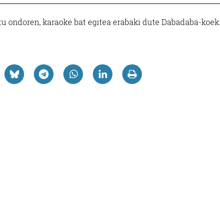
tu ondoren, karaoke bat egitea erabaki dute Dabadaba-koek