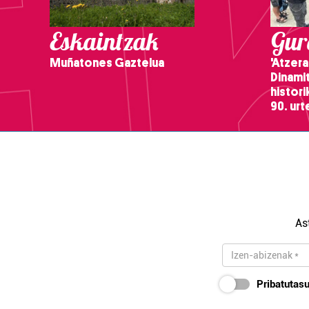
Eskaintzak
Gure
Muñatones Gaztelua
'Atzera
Dinamit
histor
90. ur
As
Pribatutasu