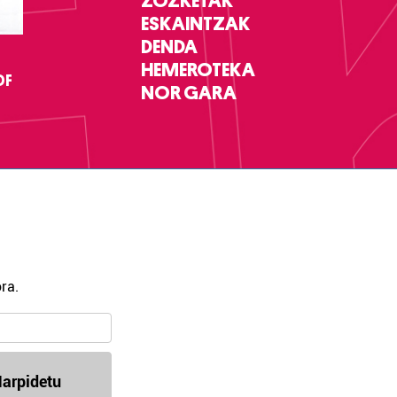
ZOZKETAK
ESKAINTZAK
DENDA
HEMEROTEKA
DF
NOR GARA
ra.
arpidetu