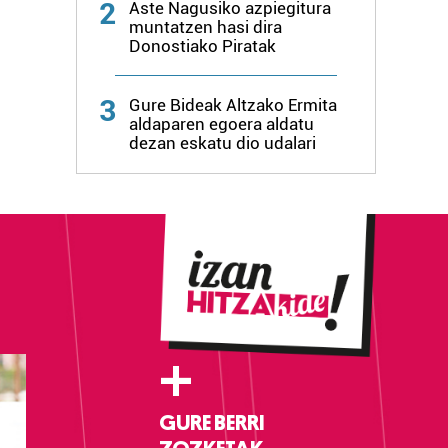
2
Aste Nagusiko azpiegitura
muntatzen hasi dira
Donostiako Piratak
3
Gure Bideak Altzako Ermita
aldaparen egoera aldatu
dezan eskatu dio udalari
+
GURE BERRI