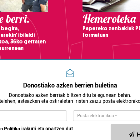
 berri.
Hemeroteka
 begira,
Papereko zenbakiak P
arekin' ibilaldi
formatuan
ikoa, 36ko gerraren
teurrenean
Donostiako azken berrien buletina
Donostiako azken berriak biltzen ditu bi egunean behin.
telehen, asteazken eta ostiraletan iristen zaizu posta elektroniko
n Politika
irakurri eta onartzen dut.
H