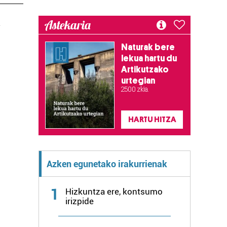
Astekaria
.
Naturak bere
lekua hartu du
Artikutzako
urtegian
2.500 zkia.
HARTU HITZA
Azken egunetako irakurrienak
1
Hizkuntza ere, kontsumo
irizpide