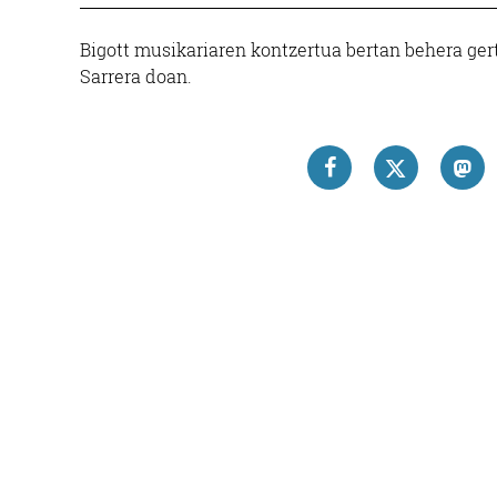
Bigott musikariaren kontzertua bertan behera ger
Sarrera doan.