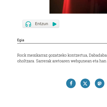
Egia
Rock mexikarraz gozatzeko kontzertua, Dabadaban.
oholtzara. Sarrerak aretoaren webgunean eta han 