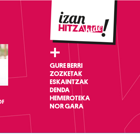
+
GURE BERRI
ZOZKETAK
ESKAINTZAK
DENDA
HEMEROTEKA
DF
NOR GARA