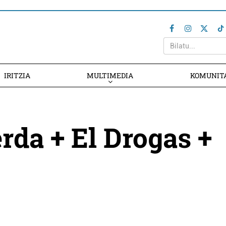
IRITZIA
MULTIMEDIA
KOMUNIT
erda + El Drogas +