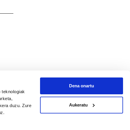
Dena onartu
 teknologiak
urketa,
Aukeratu
ukera duzu. Zure
uz.