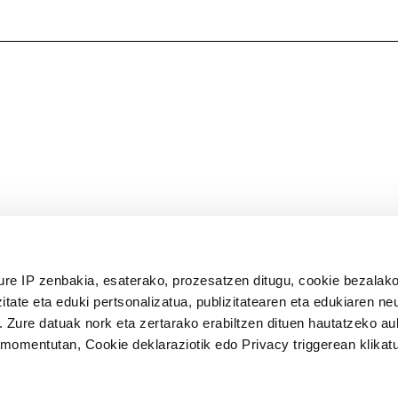
ure IP zenbakia, esaterako, prozesatzen ditugu, cookie bezalako
itate eta eduki pertsonalizatua, publizitatearen eta edukiaren ne
. Zure datuak nork eta zertarako erabiltzen dituen hautatzeko a
omentutan, Cookie deklaraziotik edo Privacy triggerean klikat