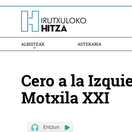
ALBISTEAK
ASTEKARIA
Cero a la Izqui
Motxila XXI