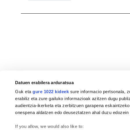
Datuen erabilera arduratsua
Guk eta
gure 1022 kideek
sure informacio pertsonala, z
erabiliz eta zure gailuko informazioak azitzen dugu publiz
audientzia-ikerketa eta zerbitzuen garapena eskaintzeko
onespena aldatzen edo deuseztatzen ahal duzu edozein m
If you allow, we would also like to: