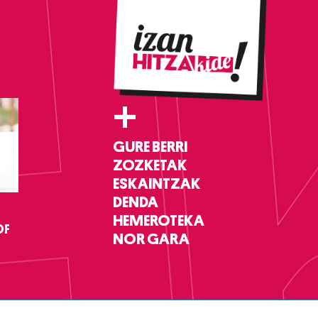
+
GURE BERRI
ZOZKETAK
ESKAINTZAK
DENDA
HEMEROTEKA
DF
NOR GARA