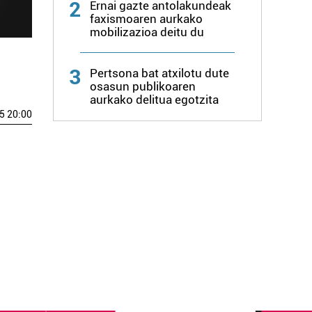
2
Ernai gazte antolakundeak
faxismoaren aurkako
mobilizazioa deitu du
3
Pertsona bat atxilotu dute
osasun publikoaren
aurkako delitua egotzita
5 20:00