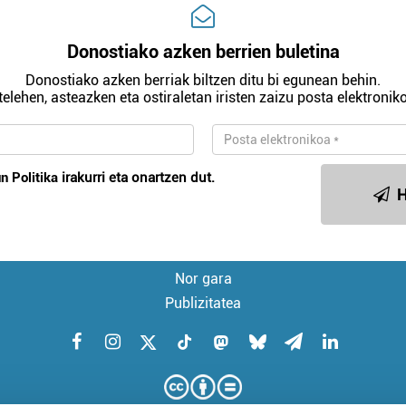
Donostiako azken berrien buletina
Donostiako azken berriak biltzen ditu bi egunean behin.
telehen, asteazken eta ostiraletan iristen zaizu posta elektroniko
n Politika
irakurri eta onartzen dut.
H
Nor gara
Publizitatea