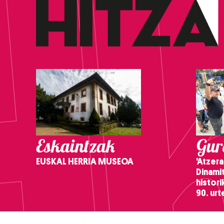
Eskaintzak
Gure
EUSKAL HERRIA MUSEOA
'Atzera
Dinamit
histor
90. ur