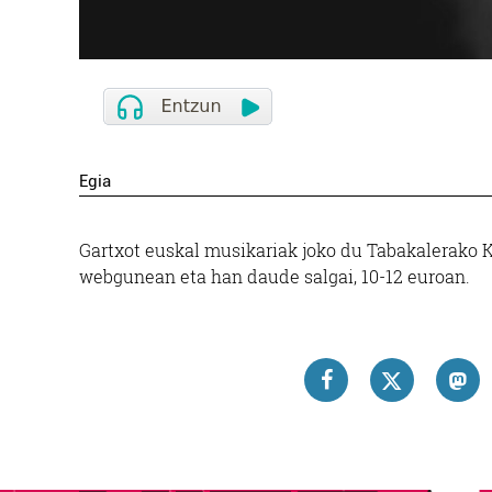
Egia
Gartxot euskal musikariak joko du Tabakalerako 
webgunean eta han daude salgai, 10-12 euroan.