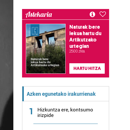
Astekaria
Naturak bere
lekua hartu du
Artikutzako
urtegian
2.500 zkia.
HARTU HITZA
Azken egunetako irakurrienak
1
Hizkuntza ere, kontsumo
irizpide