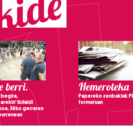
 berri.
Hemeroteka
 begira,
Papereko zenbakiak P
arekin' ibilaldi
formatuan
ikoa, 36ko gerraren
teurrenean