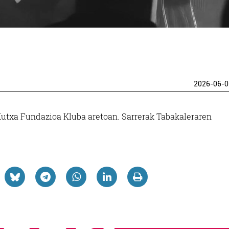
2026-06-0
Kutxa Fundazioa Kluba aretoan. Sarrerak Tabakaleraren