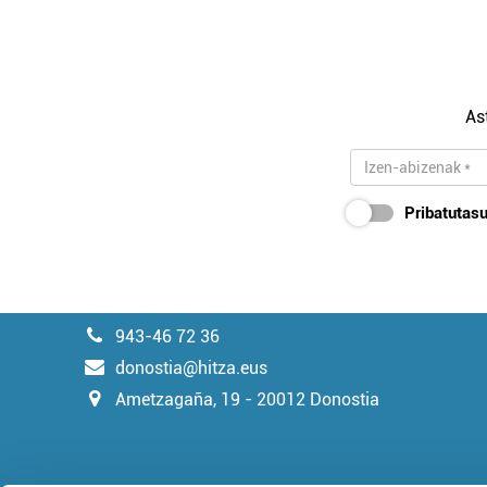
As
Pribatutasu
943-46 72 36
donostia@hitza.eus
Ametzagaña, 19 - 20012 Donostia