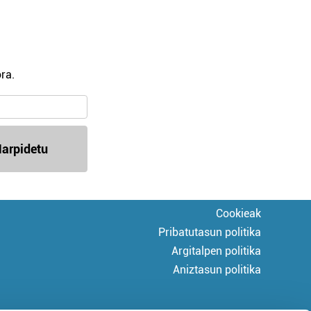
ra.
arpidetu
Cookieak
Pribatutasun politika
Argitalpen politika
Aniztasun politika