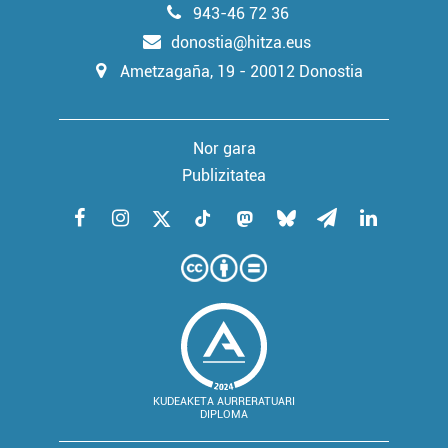
943-46 72 36
donostia@hitza.eus
Ametzagaña, 19 - 20012 Donostia
Nor gara
Publizitatea
KUDEAKETA AURRERATUARI
DIPLOMA