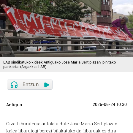
LAB sindikatuko kideek Antiguako Jose Maria Sert plazan ipinitako
pankarta. (Argazkia: LAB)
Antigua
2026-06-24 10:30
Giza Liburutegia antolatu dute Jose Maria Sert plazan:
kalea liburutegi berezi bilakatuko da: liburuak ez dira