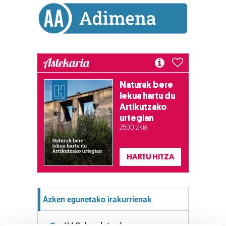
Astekaria
Naturak bere
lekua hartu du
Artikutzako
urtegian
2.500 zkia.
HARTU HITZA
Azken egunetako irakurrienak
KASek salatu du