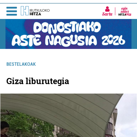
Sartu
BESTELAKOAK
Giza liburutegia