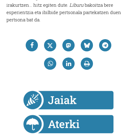
irakurtzen… hitz egiten dute.
Liburu
bakoitza bere
esperientzia eta ibilbide pertsonala partekatzen duen
pertsona bat da.