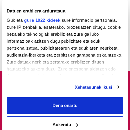
1
Udaltzaingoa haien aurka
jazartu dela
Datuen erabilera arduratsua
Guk eta
gure 1022 kideek
sure informacio pertsonala,
zure IP zenbakia, esaterako, prozesatzen ditugu, cookie
2
Dunkel und licht
bezalako teknologiak erabiliz eta zure gailuko
informazioak azitzen dugu publizitate eta eduki
3
Donostiarrek eklipsea
pertsonalizatua, publizitatearen eta edukiaren neurketa,
ikusteko planik dute?
audientzia-ikerketa eta zerbitzuen garapena eskaintzeko.
Zure datuak nork eta zertarako erabiltzen dituen
hautatzeko aukera duzu. Zure onespena aldatzen edo
deuseztatzen ahal duzu edozein momentutan, Cookie
deklaraziotik edo Privacy triggerean klikatuz.
Xehetasunak ikusi
If you allow, we would also like to:
Collect information about your geographical
Dena onartu
location which can be accurate to within several
meters
Aukeratu
Identify your device by actively scanning it for