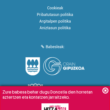
Cookieak
Pribatutasun politika
Argitalpen politika
Aniztasun politika
Babesleak:
Zure babesa behar dugu Donostia den horretan
aztertzen eta kontatzen jarraitzeko.