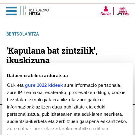
Sartu
BERTSOLARITZA
'Kapulana bat zintzilik',
ikuskizuna
Datuen erabilera arduratsua
Guk eta
gure 1022 kideek
sure informacio pertsonala,
zure IP zenbakia, esaterako, prozesatzen ditugu, cookie
bezalako teknologiak erabiliz eta zure gailuko
informazioak azitzen dugu publizitate eta eduki
pertsonalizatua, publizitatearen eta edukiaren neurketa,
audientzia-ikerketa eta zerbitzuen garapena eskaintzeko.
Zure datuak nork eta zertarako erabiltzen dituen