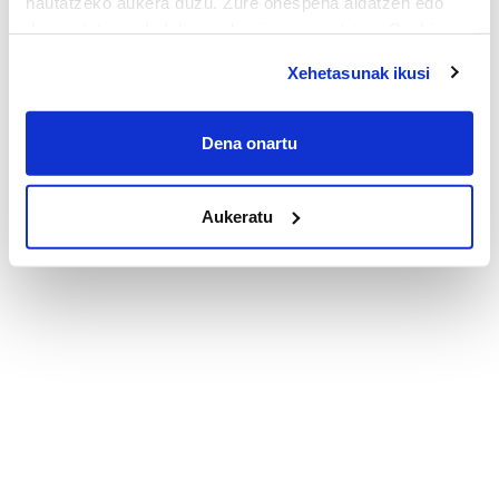
hautatzeko aukera duzu. Zure onespena aldatzen edo
deuseztatzen ahal duzu edozein momentutan, Cookie
deklaraziotik edo Privacy triggerean klikatuz.
Xehetasunak ikusi
If you allow, we would also like to:
Collect information about your geographical
Dena onartu
location which can be accurate to within several
meters
Aukeratu
Identify your device by actively scanning it for
specific characteristics (fingerprinting)
Find out more about how your personal data is processed
and set your preferences in the
details section
.
Guk eta gure bazkideek zure datu pertsonalak
prozesatzen ditugu, zure IP zenbakia, besteak beste,
teknologia erabiliz, cookieak adibidez, iragarki eta eduki
pertsonalizatuak eskaintzeko, iragarkiak eta edukia
neurtzeko, jendeari buruzko informazioa biltzeko eta
produktuak garatzeko. Zure datuak nork eta zertarako