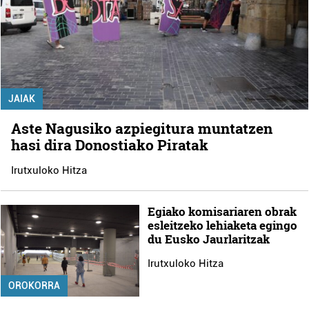
JAIAK
Aste Nagusiko azpiegitura muntatzen
hasi dira Donostiako Piratak
Irutxuloko Hitza
Egiako komisariaren obrak
esleitzeko lehiaketa egingo
du Eusko Jaurlaritzak
Irutxuloko Hitza
OROKORRA