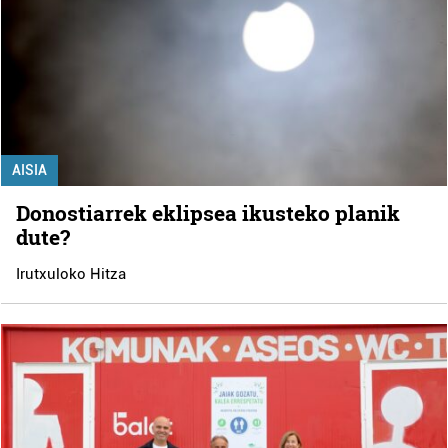
AISIA
Donostiarrek eklipsea ikusteko planik
dute?
Irutxuloko Hitza