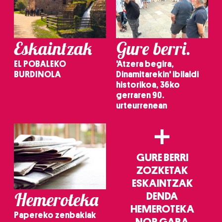
Eskaintzak
Gure berri.
EL POBALEKO
'Atzera begira,
BURDINOLA
Dinamitarekin' ibilaldi
historikoa, 36ko
gerraren 90.
urteurrenean
+
GURE BERRI
ZOZKETAK
ESKAINTZAK
Hemeroteka
DENDA
HEMEROTEKA
Papereko zenbakiak
NOR GARA