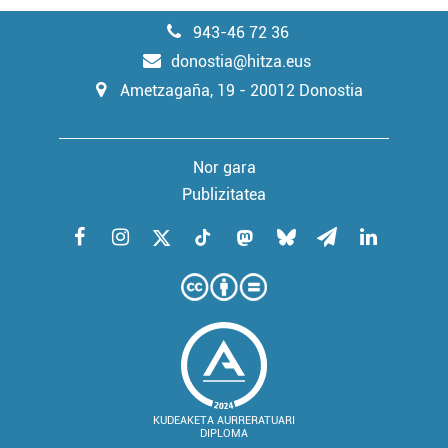
943-46 72 36
donostia@hitza.eus
Ametzagaña, 19 - 20012 Donostia
Nor gara
Publizitatea
KUDEAKETA AURRERATUARI
DIPLOMA