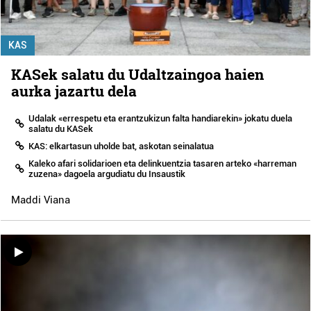
KAS
KASek salatu du Udaltzaingoa haien
aurka jazartu dela
Udalak «errespetu eta erantzukizun falta handiarekin» jokatu duela
salatu du KASek
KAS: elkartasun uholde bat, askotan seinalatua
Kaleko afari solidarioen eta delinkuentzia tasaren arteko «harreman
zuzena» dagoela argudiatu du Insaustik
Maddi Viana