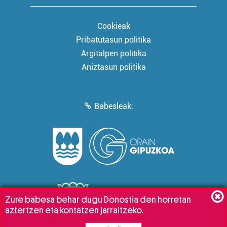
Cookieak
Pribatutasun politika
Argitalpen politika
Aniztasun politika
Babesleak:
Zure babesa behar dugu Donostia den horretan
aztertzen eta kontatzen jarraitzeko.