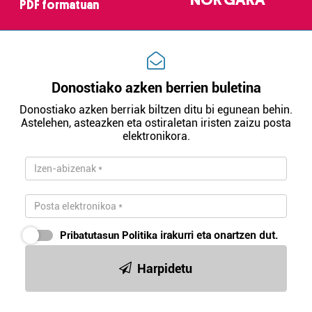
PDF formatuan
Donostiako azken berrien buletina
Donostiako azken berriak biltzen ditu bi egunean behin.
Astelehen, asteazken eta ostiraletan iristen zaizu posta
elektronikora.
Pribatutasun Politika
irakurri eta onartzen dut.
Harpidetu