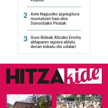
2
Aste Nagusiko azpiegitura
muntatzen hasi dira
Donostiako Piratak
3
Gure Bideak Altzako Ermita
aldaparen egoera aldatu
dezan eskatu dio udalari