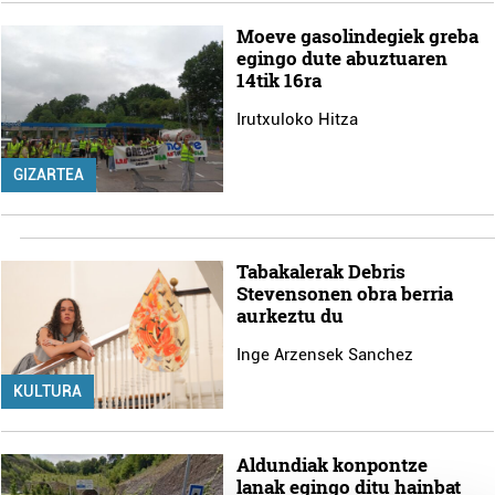
Moeve gasolindegiek greba
egingo dute abuztuaren
14tik 16ra
Irutxuloko Hitza
GIZARTEA
Tabakalerak Debris
Stevensonen obra berria
aurkeztu du
Inge Arzensek Sanchez
KULTURA
Aldundiak konpontze
lanak egingo ditu hainbat