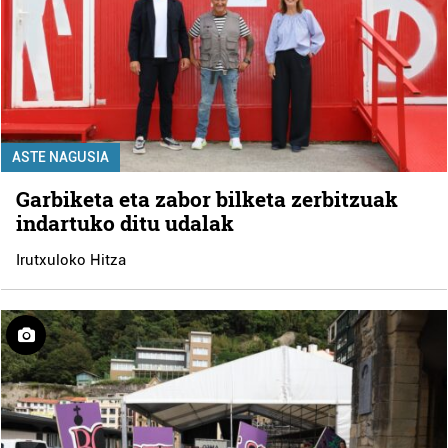
ASTE NAGUSIA
Garbiketa eta zabor bilketa zerbitzuak
indartuko ditu udalak
Irutxuloko Hitza