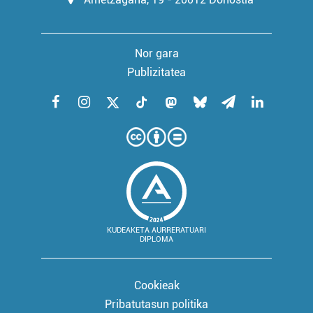
Nor gara
Publizitatea
KUDEAKETA AURRERATUARI
DIPLOMA
Cookieak
Pribatutasun politika