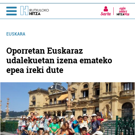
Sartu
EUSKARA
Oporretan Euskaraz
udalekuetan izena emateko
epea ireki dute