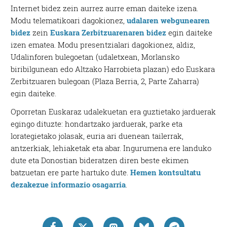
Internet bidez zein aurrez aurre eman daiteke izena.
Modu telematikoari dagokionez,
udalaren webgunearen
bidez
zein
Euskara Zerbitzuarenaren bidez
egin daiteke
izen ematea. Modu presentzialari dagokionez, aldiz,
Udalinforen bulegoetan (udaletxean, Morlansko
biribilgunean edo Altzako Harrobieta plazan) edo Euskara
Zerbitzuaren bulegoan (Plaza Berria, 2, Parte Zaharra)
egin daiteke.
Oporretan Euskaraz udalekuetan era guztietako jarduerak
egingo dituzte: hondartzako jarduerak, parke eta
lorategietako jolasak, euria ari duenean tailerrak,
antzerkiak, lehiaketak eta abar. Ingurumena ere landuko
dute eta Donostian bideratzen diren beste ekimen
batzuetan ere parte hartuko dute.
Hemen kontsultatu
dezakezue informazio osagarria
.