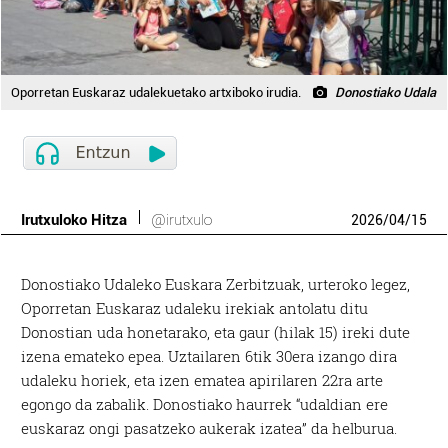
Oporretan Euskaraz udalekuetako artxiboko irudia.
Donostiako Udala
Irutxuloko Hitza
@irutxulo
2026
/
04
/
15
Donostiako Udaleko Euskara Zerbitzuak, urteroko legez,
Oporretan Euskaraz udaleku irekiak antolatu ditu
Donostian uda honetarako, eta gaur (hilak 15) ireki dute
izena emateko epea. Uztailaren 6tik 30era izango dira
udaleku horiek, eta izen ematea apirilaren 22ra arte
egongo da zabalik. Donostiako haurrek “udaldian ere
euskaraz ongi pasatzeko aukerak izatea” da helburua.