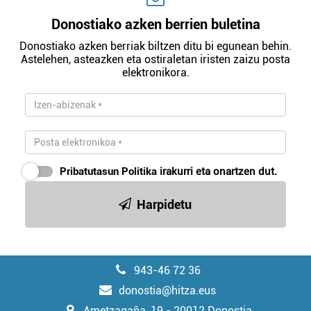
Donostiako azken berrien buletina
Donostiako azken berriak biltzen ditu bi egunean behin.
Astelehen, asteazken eta ostiraletan iristen zaizu posta
elektronikora.
Pribatutasun Politika
irakurri eta onartzen dut.
Harpidetu
943-46 72 36
donostia@hitza.eus
Ametzagaña, 19 - 20012 Donostia