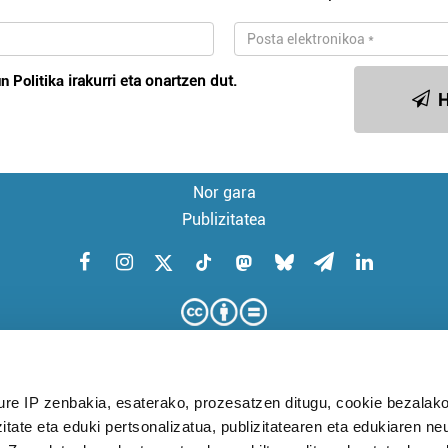
n Politika
irakurri eta onartzen dut.
H
Nor gara
Publizitatea
ure IP zenbakia, esaterako, prozesatzen ditugu, cookie bezalako
itate eta eduki pertsonalizatua, publizitatearen eta edukiaren ne
KUDEAKETA AURRERATUARI