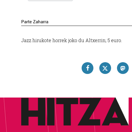
Parte Zaharra
Jazz hirukote horrek joko du Altxerrin; 5 euro.