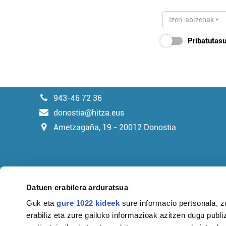
Pribatutasu
943-46 72 36
donostia@hitza.eus
Ametzagaña, 19 - 20012 Donostia
Datuen erabilera arduratsua
Guk eta
gure 1022 kideek
sure informacio pertsonala, z
erabiliz eta zure gailuko informazioak azitzen dugu publiz