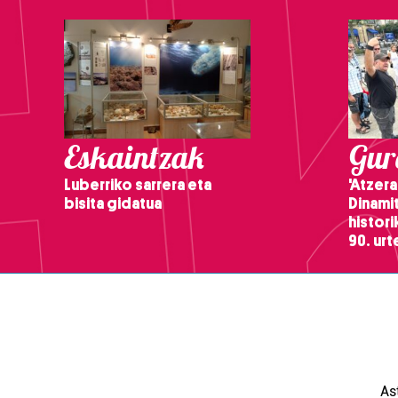
Eskaintzak
Gure
Luberriko sarrera eta
'Atzera
bisita gidatua
Dinamit
histor
90. ur
As