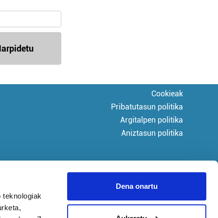
arpidetu
Cookieak
Pribatutasun politika
Argitalpen politika
Aniztasun politika
Dena onartu
 teknologiak
urketa,