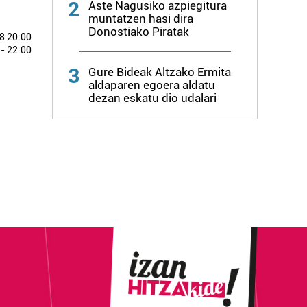
2
Aste Nagusiko azpiegitura
muntatzen hasi dira
Donostiako Piratak
8 20:00
- 22:00
3
Gure Bideak Altzako Ermita
aldaparen egoera aldatu
dezan eskatu dio udalari