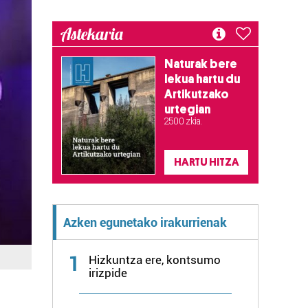
Astekaria
Naturak bere
lekua hartu du
Artikutzako
urtegian
2.500 zkia.
HARTU HITZA
Azken egunetako irakurrienak
1
Hizkuntza ere, kontsumo
irizpide