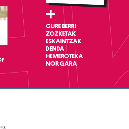
+
GURE BERRI
ZOZKETAK
ESKAINTZAK
DENDA
HEMEROTEKA
DF
NOR GARA
ra.