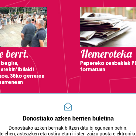
 berri.
Hemeroteka
 begira,
Papereko zenbakiak P
arekin' ibilaldi
formatuan
ikoa, 36ko gerraren
teurrenean
Donostiako azken berrien buletina
Donostiako azken berriak biltzen ditu bi egunean behin.
telehen, asteazken eta ostiraletan iristen zaizu posta elektroniko