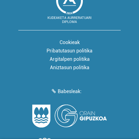
KUDEAKETA AURRERATUARI
DIPLOMA
Cookieak
Pribatutasun politika
Argitalpen politika
Aniztasun politika
Babesleak: