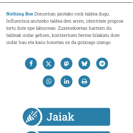
Nothing Box
Donostian jaiotako rock taldea dugu.
Influentzia anitzeko taldea den arren, identitate propioa
lortu dute epe laburrean. Zuzenekoetan hartzen du
taldeak indar gehien, kontzertuen berme bilakatu dute
indar hau eta kasu honetan ez da gutxiago izango.