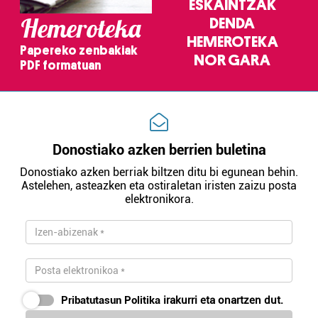
ESKAINTZAK
pertsonalizatuak eskaintzeko, iragarkiak eta edukia
Hemeroteka
DENDA
neurtzeko, jendeari buruzko informazioa biltzeko eta
HEMEROTEKA
produktuak garatzeko. Zure datuak nork eta zertarako
Papereko zenbakiak
erabiltzen dituen hauta dezakezu.
NOR GARA
PDF formatuan
Bazkide batzuek ez dizute baimenik eskatzen, eta beren
interes komertzial legitimoetan babesten dira. Ikusi gure
bazkideen zerrenda, beren ustez zein helburutarako
duten interes legitimoa eta horren aurka nola egin
Donostiako azken berrien buletina
dezakezun ikusteko.
Donostiako azken berriak biltzen ditu bi egunean behin.
Astelehen, asteazken eta ostiraletan iristen zaizu posta
Lortu zure datu pertsonalak prozesatzeko moduari
elektronikora.
buruzko informazio gehiago eta ezarri zure lehentasunak
datuen atalean. Edozein unetan alda edo ken dezakezu
zure baimena Cookieen adierazpenean.
Webgune honek cookie propioak eta hirugarrenen cookie-
fitxategiak erabiltzen ditu. Zure esperientzia eta
Pribatutasun Politika
irakurri eta onartzen dut.
zerbitzuak hobetzeko asmoz, cookie teknologiaz