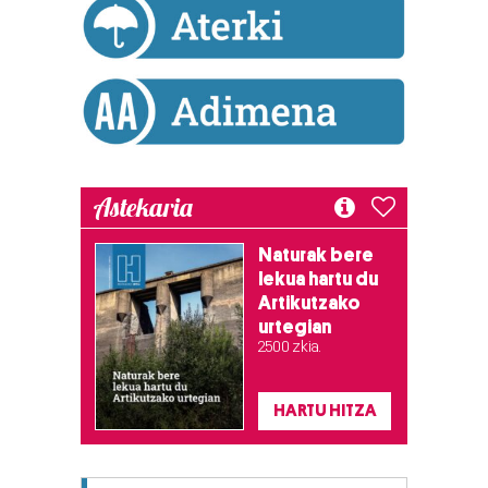
Astekaria
Naturak bere
lekua hartu du
Artikutzako
urtegian
2.500 zkia.
HARTU HITZA