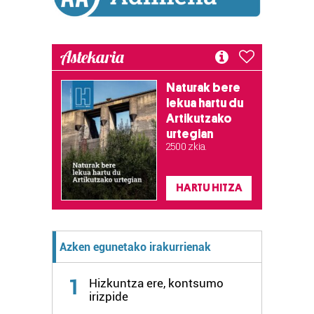
Astekaria
Naturak bere
lekua hartu du
Artikutzako
urtegian
2.500 zkia.
HARTU HITZA
Azken egunetako irakurrienak
1
Hizkuntza ere, kontsumo
irizpide