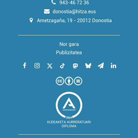
943-46 72 36
irakurri
donostia@hitza.eus
Ametzagaña, 19 - 20012 Donostia
Nor gara
Publizitatea
KUDEAKETA AURRERATUARI
DIPLOMA