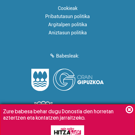
Cookieak
Pribatutasun politika
Argitalpen politika
Aniztasun politika
Babesleak:
Zure babesa behar dugu Donostia den horretan
aztertzen eta kontatzen jarraitzeko.