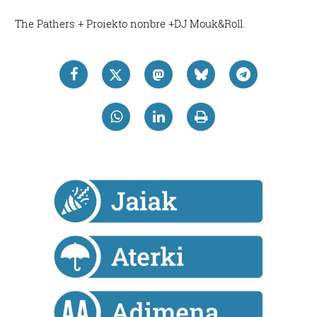
The Pathers + Proiekto nonbre +DJ Mouk&Roll.