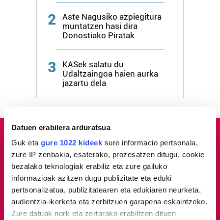
2
Aste Nagusiko azpiegitura
muntatzen hasi dira
Donostiako Piratak
3
KASek salatu du
Udaltzaingoa haien aurka
jazartu dela
Datuen erabilera arduratsua
Guk eta
gure 1022 kideek
sure informacio pertsonala,
zure IP zenbakia, esaterako, prozesatzen ditugu, cookie
bezalako teknologiak erabiliz eta zure gailuko
informazioak azitzen dugu publizitate eta eduki
pertsonalizatua, publizitatearen eta edukiaren neurketa,
audientzia-ikerketa eta zerbitzuen garapena eskaintzeko.
Zure datuak nork eta zertarako erabiltzen dituen