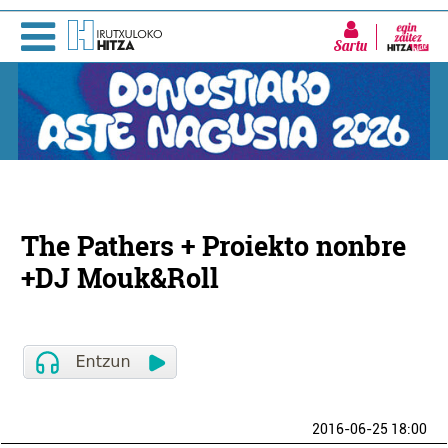
Sartu
The Pathers + Proiekto nonbre
+DJ Mouk&Roll
2016-06-25 18:00