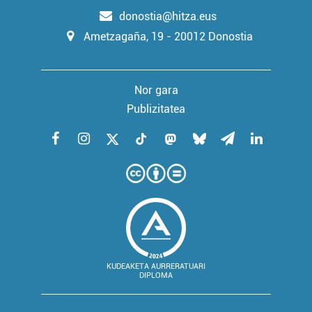
irakurri
donostia@hitza.eus
Ametzagaña, 19 - 20012 Donostia
Nor gara
Publizitatea
KUDEAKETA AURRERATUARI
DIPLOMA