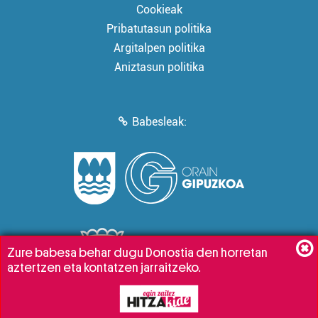
Cookieak
Pribatutasun politika
Argitalpen politika
Aniztasun politika
Babesleak:
Zure babesa behar dugu Donostia den horretan
aztertzen eta kontatzen jarraitzeko.