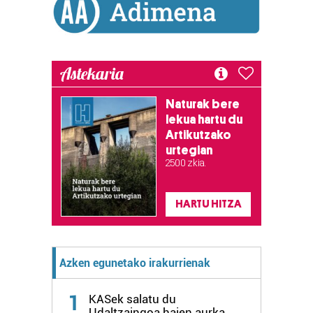
Astekaria
Naturak bere
lekua hartu du
Artikutzako
urtegian
2.500 zkia.
HARTU HITZA
Azken egunetako irakurrienak
1
KASek salatu du
Udaltzaingoa haien aurka