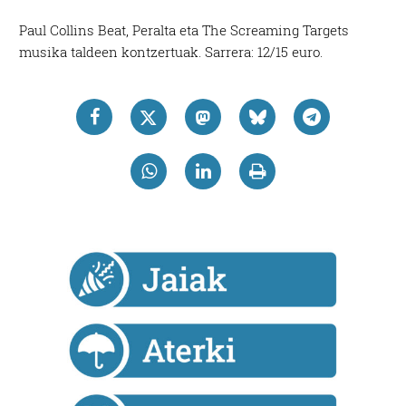
Paul Collins Beat, Peralta eta The Screaming Targets
musika taldeen kontzertuak. Sarrera: 12/15 euro.