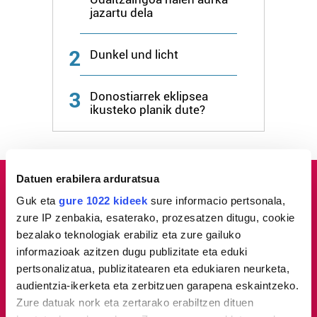
jazartu dela
2
Dunkel und licht
3
Donostiarrek eklipsea
ikusteko planik dute?
Datuen erabilera arduratsua
Guk eta
gure 1022 kideek
sure informacio pertsonala,
zure IP zenbakia, esaterako, prozesatzen ditugu, cookie
bezalako teknologiak erabiliz eta zure gailuko
informazioak azitzen dugu publizitate eta eduki
pertsonalizatua, publizitatearen eta edukiaren neurketa,
audientzia-ikerketa eta zerbitzuen garapena eskaintzeko.
Zure datuak nork eta zertarako erabiltzen dituen