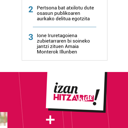
2
Pertsona bat atxilotu dute
osasun publikoaren
aurkako delitua egotzita
3
Ione Iruretagoiena
zubietarraren bi soineko
jantzi zituen Amaia
Monterok Illunben
+