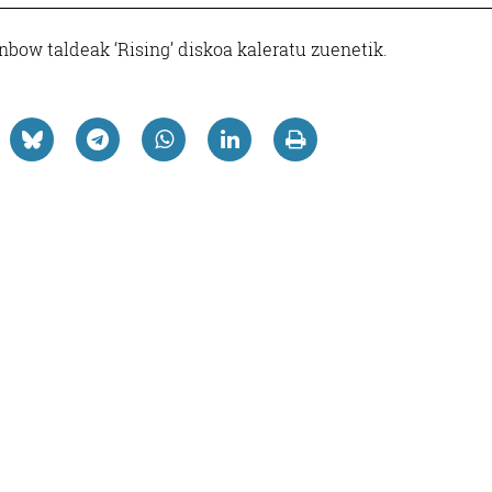
nbow taldeak ‘Rising’ diskoa kaleratu zuenetik.