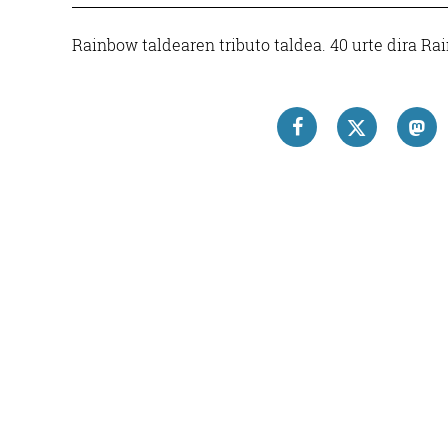
Rainbow taldearen tributo taldea. 40 urte dira Rai