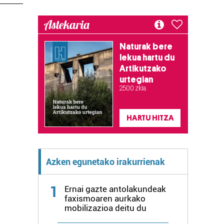
Astekaria
Naturak bere
lekua hartu du
Artikutzako
urtegian
2.500 zkia.
HARTU HITZA
Azken egunetako irakurrienak
1
Ernai gazte antolakundeak
faxismoaren aurkako
mobilizazioa deitu du