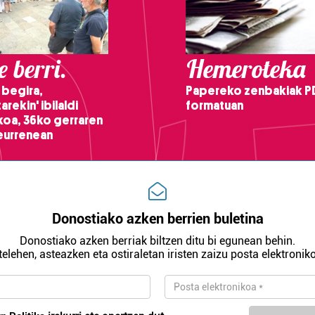
 berri.
Hemeroteka
 begira,
Papereko zenbakiak P
arekin' ibilaldi
formatuan
ikoa, 36ko gerraren
teurrenean
Donostiako azken berrien buletina
Donostiako azken berriak biltzen ditu bi egunean behin.
telehen, asteazken eta ostiraletan iristen zaizu posta elektroniko