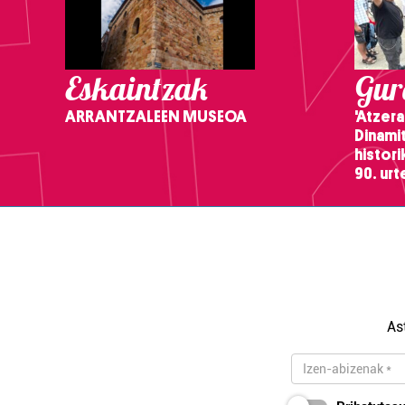
Eskaintzak
Gure
ARRANTZALEEN MUSEOA
'Atzera
Dinamit
histor
90. ur
As