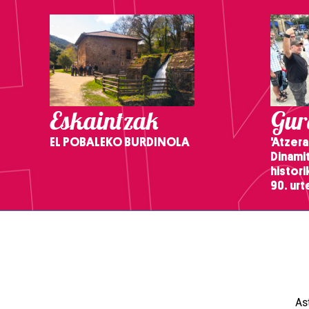
Eskaintzak
Gure
EL POBALEKO BURDINOLA
'Atzera
Dinamit
histor
90. ur
As