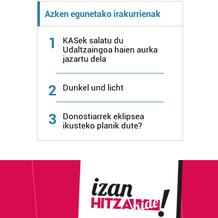
Azken egunetako irakurrienak
1
KASek salatu du
Udaltzaingoa haien aurka
jazartu dela
2
Dunkel und licht
3
Donostiarrek eklipsea
ikusteko planik dute?