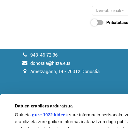
Pribatutasu
943-46 72 36
donostia@hitza.eus
Ametzagaña, 19 - 20012 Donostia
Datuen erabilera arduratsua
Guk eta
gure 1022 kideek
sure informacio pertsonala, z
erabiliz eta zure gailuko informazioak azitzen dugu publiz