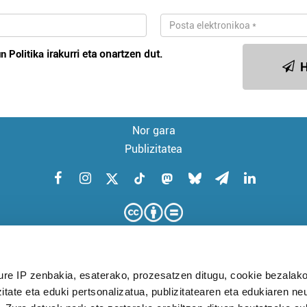
n Politika
irakurri eta onartzen dut.
H
Nor gara
Publizitatea
ure IP zenbakia, esaterako, prozesatzen ditugu, cookie bezalako
itate eta eduki pertsonalizatua, publizitatearen eta edukiaren ne
KUDEAKETA AURRERATUARI