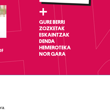
+
GURE BERRI
ZOZKETAK
ESKAINTZAK
DENDA
HEMEROTEKA
DF
NOR GARA
ra.