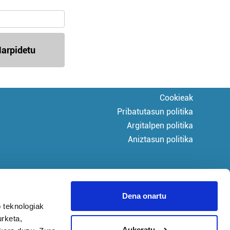
arpidetu
Cookieak
Pribatutasun politika
Argitalpen politika
Aniztasun politika
Dena onartu
 teknologiak
urketa,
Aukeratu