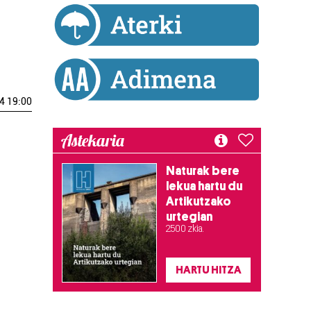
4 19:00
Astekaria
Naturak bere
lekua hartu du
Artikutzako
urtegian
2.500 zkia.
HARTU HITZA