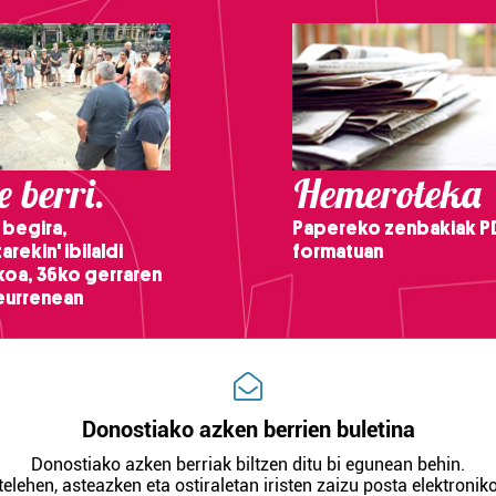
 berri.
Hemeroteka
 begira,
Papereko zenbakiak P
arekin' ibilaldi
formatuan
ikoa, 36ko gerraren
teurrenean
Donostiako azken berrien buletina
Donostiako azken berriak biltzen ditu bi egunean behin.
telehen, asteazken eta ostiraletan iristen zaizu posta elektroniko