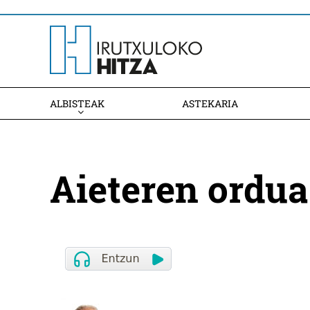
ALBISTEAK
ASTEKARIA
Aieteren ordua