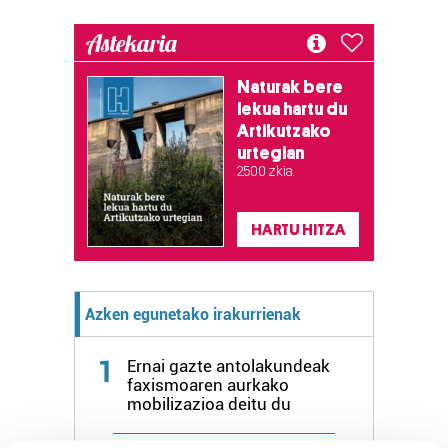
Astekaria
Naturak bere
lekua hartu du
Artikutzako
urtegian
2.500 zkia.
HARTU HITZA
Azken egunetako irakurrienak
1
Ernai gazte antolakundeak
faxismoaren aurkako
mobilizazioa deitu du