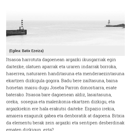
(Egilea: Batix Ezeiza)
Itsasoa harrotuta dagoenean argazki ikusgarriak egin
daitezke, olatuen aparrak eta uraren indarrak borroka,
haserrea, naturaren handitasuna eta menderaezintasuna
ekartzen dizkigula gogora. Badu bere zailtasuna, baina
honetan maisu dugu Joseba Parron donostiarra, esate
baterako. Itsasoa bare dagoenean aldiz, lasaitasuna,
oreka, sosegua eta malenkonia ekartzen dizkigu, eta
argazkiekin ere hala erakutsi daiteke. Espazio irekia,
amaiera ezagunik gabea eta denboratik at dagoena. Bitxia
da elementu berak zein argazki eta sentipen desberdinak
ematen dizkigun, ezta?