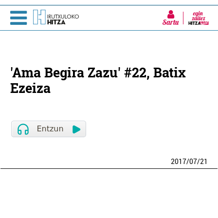
Sartu
'Ama Begira Zazu' #22, Batix
Ezeiza
2017
/
07
/
21