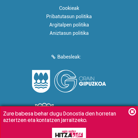
Cookieak
Pribatutasun politika
Argitalpen politika
Aniztasun politika
Babesleak:
Zure babesa behar dugu Donostia den horretan
aztertzen eta kontatzen jarraitzeko.