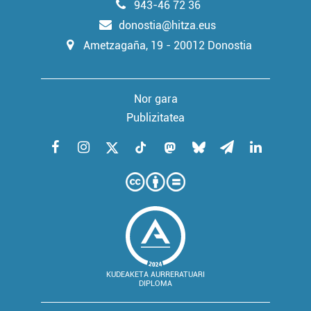
943-46 72 36
donostia@hitza.eus
Ametzagaña, 19 - 20012 Donostia
Nor gara
Publizitatea
KUDEAKETA AURRERATUARI
DIPLOMA