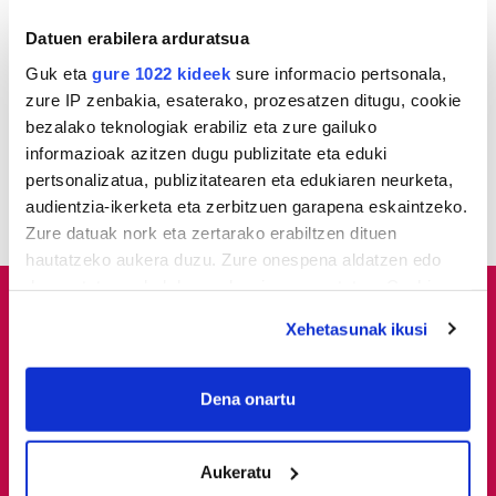
2
Pertsona bat atxilotu dute
osasun publikoaren
Datuen erabilera arduratsua
aurkako delitua egotzita
Guk eta
gure 1022 kideek
sure informacio pertsonala,
zure IP zenbakia, esaterako, prozesatzen ditugu, cookie
3
Ione Iruretagoiena
bezalako teknologiak erabiliz eta zure gailuko
zubietarraren bi soineko
informazioak azitzen dugu publizitate eta eduki
jantzi zituen Amaia
pertsonalizatua, publizitatearen eta edukiaren neurketa,
Monterok Illunben
audientzia-ikerketa eta zerbitzuen garapena eskaintzeko.
Zure datuak nork eta zertarako erabiltzen dituen
hautatzeko aukera duzu. Zure onespena aldatzen edo
deuseztatzen ahal duzu edozein momentutan, Cookie
deklaraziotik edo Privacy triggerean klikatuz.
Xehetasunak ikusi
If you allow, we would also like to:
Collect information about your geographical
Dena onartu
location which can be accurate to within several
meters
Aukeratu
Identify your device by actively scanning it for