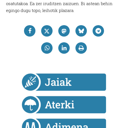
osatutakoa. Ea zer iruditzen zaizuen. Bi astean behin
egingo dugu topo, leihotik plazara.