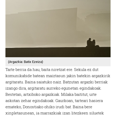
(Argazkia: Batix Ezeiza)
Tarte berria da hau, baita niretzat ere. Sekula ez dut
komunikabide batean maiztasun jakin batekin argazkirik
argitaratu. Baina saiatuko naiz. Batzutan argazki berriak
izango dira, argitaratu aurreko egunetan egindakoak.
Bestetan, artxiboko argazkiak. Milaka baititut, urte
askotan zehar egindakoak. Gaurkoan, tarteari hasiera
emateko, Donostiako ohiko irudi bat. Baina bere
xinpletasunean, ia marrazkiak izan litezkeen siluetek