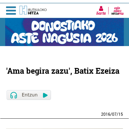
Sartu
'Ama begira zazu', Batix Ezeiza
2016
/
07
/
15