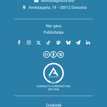
donostia@hitza.eus
Ametzagaña, 19 - 20012 Donostia
Nor gara
Publizitatea
KUDEAKETA AURRERATUARI
DIPLOMA
Cookieak