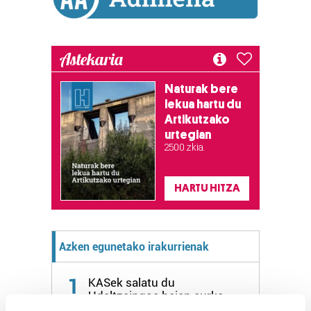
Astekaria
Naturak bere
lekua hartu du
Artikutzako
urtegian
2.500 zkia.
HARTU HITZA
Azken egunetako irakurrienak
1
KASek salatu du
Udaltzaingoa haien aurka
jazartu dela