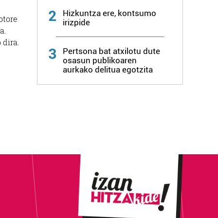
2
Hizkuntza ere, kontsumo
otore
irizpide
a.
 dira.
3
Pertsona bat atxilotu dute
osasun publikoaren
aurkako delitua egotzita