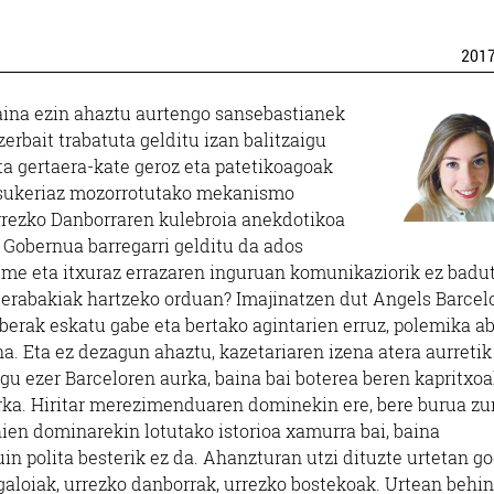
201
aina ezin ahaztu aurtengo sansebastianek
erbait trabatuta gelditu izan balitzaigu
a gertaera-kate geroz eta patetikoagoak
ltsukeriaz mozorrotutako mekanismo
rrezko Danborraren kulebroia anekdotikoa
l Gobernua barregarri gelditu da ados
xume eta itxuraz errazaren inguruan komunikaziorik ez badut
erabakiak hartzeko orduan? Imajinatzen dut Angels Barcel
, berak eskatu gabe eta bertako agintarien erruz, polemika 
a. Eta ez dezagun ahaztu, kazetariaren izena atera aurretik
dugu ezer Barceloren aurka, baina bai boterea beren kapritxo
urka. Hiritar merezimenduaren dominekin ere, bere burua zu
hien dominarekin lotutako istorioa xamurra bai, baina
uin polita besterik ez da. Ahanzturan utzi dituzte urtetan g
aloiak, urrezko danborrak, urrezko bostekoak. Urtean behin