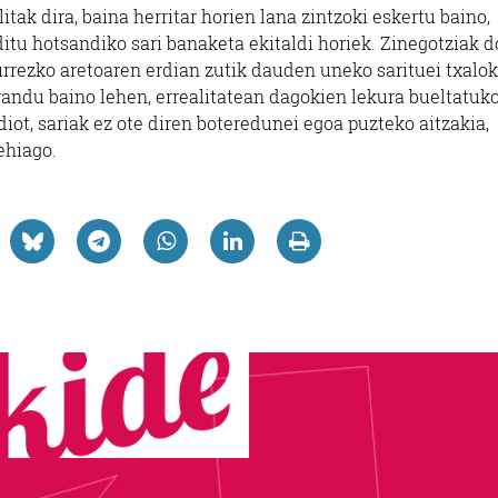
tak dira, baina herritar horien lana zintzoki eskertu baino,
ditu hotsandiko sari banaketa ekitaldi horiek. Zinegotziak d
urrezko aretoaren erdian zutik dauden uneko sarituei txalok
randu baino lehen, errealitatean dagokien lekura bueltatuko
iot, sariak ez ote diren boteredunei egoa puzteko aitzakia,
ehiago.