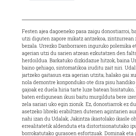
Festen ajea dagoeneko pasa zaigu donostiarroi, b
utzi diguten zapore mikatz antzekoa, zintzurrean z
bezala. Urrezko Danborraren inguruko polemika et
agerian utzi du sarien atzean ezkutatzen den fa
herdoildua. Barkatuko dizkidazue hitzok, baina U
baino gehiago, sintomatikoa iruditu zait niri. Uda
jartzeko gaitasun eza agerian utzita; halako gai 
nola demontre konponduko ote dira pisu handiko 
gajoak ez duela hiria tarte luze batean bisitatuko
baten erdigunean ikusi baitu murgilduta bere izen
zela sariari uko egin zionik. Ez, donostiarrok ez 
asetzeko libreki erabiltzen dutenen agintarien a
nahi izan du Udalak; Jakintza ikastolako ikasle o
errealitatetik aldenduta eta distortsionatutako ip
borrokatutako gurasoen esfortzuak. Dominak eta g