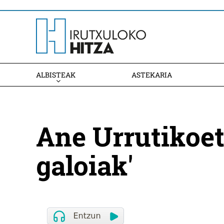
ALBISTEAK
ASTEKARIA
Ane Urrutikoet
galoiak'