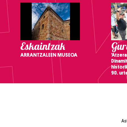
Eskaintzak
Gure
ARRANTZALEEN MUSEOA
'Atzera
Dinamit
histor
90. ur
As