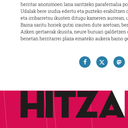
herritar anonimoen lana saritzeko parafernalia poli
Udalak bere irudia edertu eta puzteko erabiltzen 
eta irribarretsu ikusten ditugu kameren aurrean, 
Baina saritu horiek gutxi irauten dute aretoan; be
Azken gertaerak ikusita, neure buruari galdetzen d
benetan herritarrei plaza emateko aukera baino g