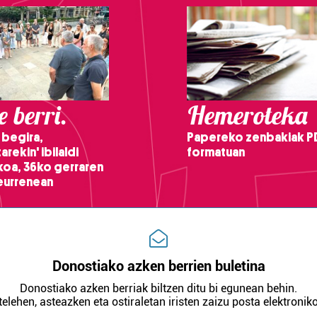
 berri.
Hemeroteka
 begira,
Papereko zenbakiak P
arekin' ibilaldi
formatuan
ikoa, 36ko gerraren
teurrenean
Donostiako azken berrien buletina
Donostiako azken berriak biltzen ditu bi egunean behin.
telehen, asteazken eta ostiraletan iristen zaizu posta elektroniko