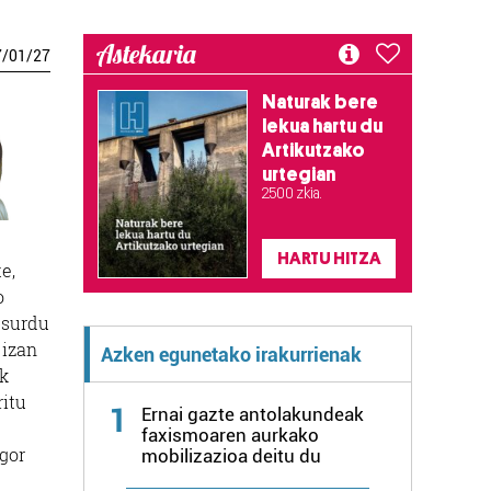
Astekaria
7
/
01
/
27
Naturak bere
lekua hartu du
Artikutzako
urtegian
2.500 zkia.
HARTU HITZA
e,
o
absurdu
 izan
Azken egunetako irakurrienak
ak
ritu
1
Ernai gazte antolakundeak
faxismoaren aurkako
ogor
mobilizazioa deitu du