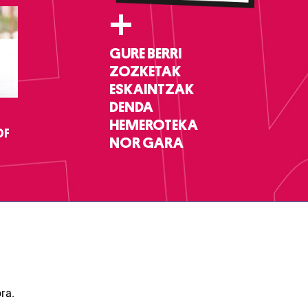
+
GURE BERRI
ZOZKETAK
ESKAINTZAK
DENDA
HEMEROTEKA
DF
NOR GARA
ra.