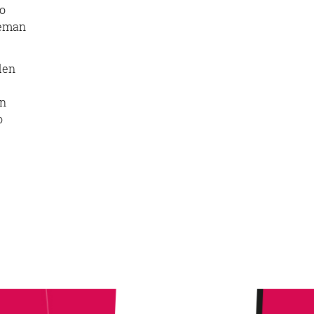
o
 eman
den
en
o