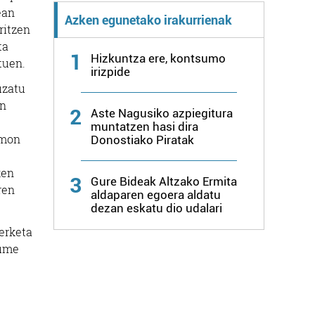
ean
Azken egunetako irakurrienak
ritzen
ta
1
Hizkuntza ere, kontsumo
tuen.
irizpide
uzatu
en
2
Aste Nagusiko azpiegitura
muntatzen hasi dira
amon
Donostiako Piratak
ken
3
Gure Bideak Altzako Ermita
ren
aldaparen egoera aldatu
dezan eskatu dio udalari
kerketa
kume