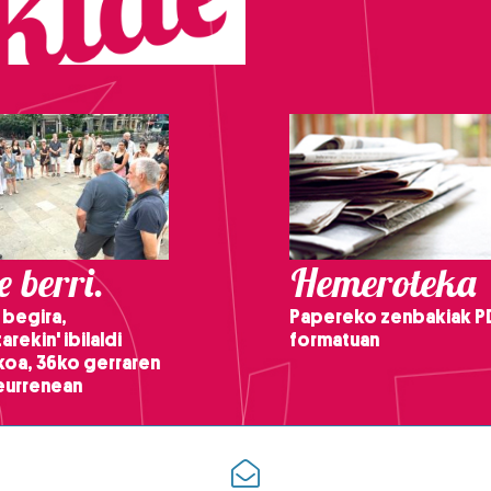
 berri.
Hemeroteka
 begira,
Papereko zenbakiak P
arekin' ibilaldi
formatuan
ikoa, 36ko gerraren
teurrenean