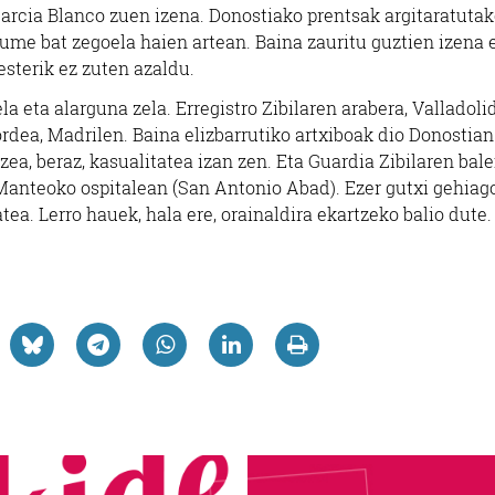
cia Blanco zuen izena. Donostiako prentsak argitaratutak
kume bat zegoela haien artean. Baina zauritu guztien izena
sterik ez zuten azaldu.
la eta alarguna zela. Erregistro Zibilaren arabera, Valladoli
 ordea, Madrilen. Baina elizbarrutiko artxiboak dio Donostian
zea, beraz, kasualitatea izan zen. Eta Guardia Zibilaren bal
, Manteoko ospitalean (San Antonio Abad). Ezer gutxi gehiag
tea. Lerro hauek, hala ere, orainaldira ekartzeko balio dute.