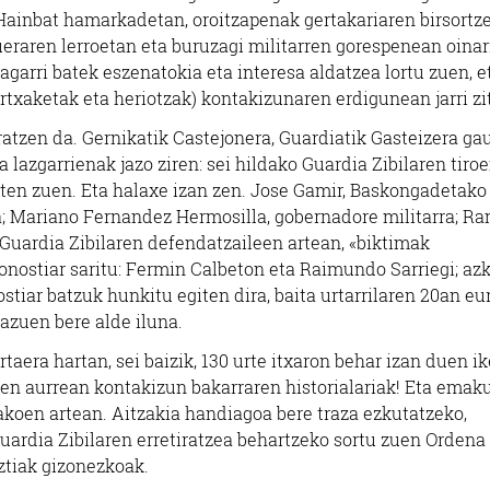
 Hainbat hamarkadetan, oroitzapenak gertakariaren birsortz
dueraren lerroetan eta buruzagi militarren gorespenean oinar
dagarri batek eszenatokia eta interesa aldatzea lortu zuen, e
txaketak eta heriotzak) kontakizunaren erdigunean jarri zi
tzen da. Gernikatik Castejonera, Guardiatik Gasteizera ga
 lazgarrienak jazo ziren: sei hildako Guardia Zibilaren tiro
aten zuen. Eta halaxe izan zen. Jose Gamir, Baskongadetako
ila; Mariano Fernandez Hermosilla, gobernadore militarra; R
. Guardia Zibilaren defendatzaileen artean, «biktimak
nostiar saritu: Fermin Calbeton eta Raimundo Sarriegi; az
iar batzuk hunkitu egiten dira, baita urtarrilaren 20an eu
bazuen bere alde iluna.
rtaera hartan, sei baizik, 130 urte itxaron behar izan duen i
aren aurrean kontakizun bakarraren historialariak! Eta ema
akoen artean. Aitzakia handiagoa bere traza ezkutatzeko,
rdia Zibilaren erretiratzea behartzeko sortu zuen Ordena
ztiak gizonezkoak.