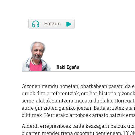
Iñaki Egaña
Gizonen mundu honetan, oharkabean pasatu da e
urriak dira erreferentziak, oro har, historia gizon
seme-alabak zaintzera mugatu direlako. Horregat
aurre gin zioten garaiko joerari. Baita artistek eta
biktimek. Herrietako artxiboek arrasto batzuk emat
Alderdi errepresiboak tanta kezkagarri batzuk ut
bigarren mendeurrena gogoratu genuenean, 1813k