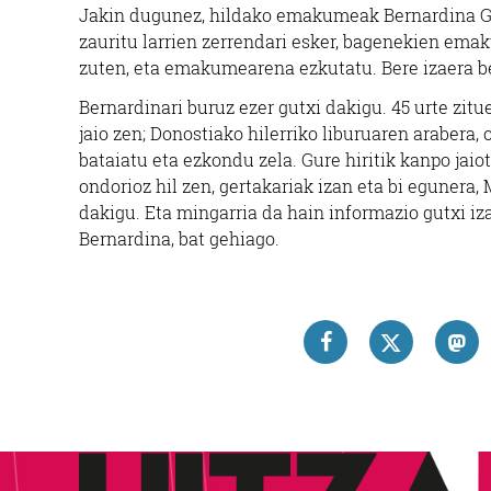
Jakin dugunez, hildako emakumeak Bernardina Gar
zauritu larrien zerrendari esker, bagenekien ema
zuten, eta emakumearena ezkutatu. Bere izaera be
Bernardinari buruz ezer gutxi dakigu. 45 urte zitue
jaio zen; Donostiako hilerriko liburuaren arabera,
bataiatu eta ezkondu zela. Gure hiritik kanpo jaiot
ondorioz hil zen, gertakariak izan eta bi egunera
dakigu. Eta mingarria da hain informazio gutxi iza
Bernardina, bat gehiago.