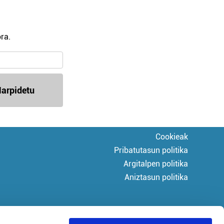
ra.
arpidetu
Cookieak
Pribatutasun politika
Argitalpen politika
Aniztasun politika