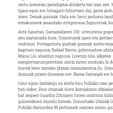
sartu zirenean, paradigma aldaketa bat izan zen.
(gaur egun ere lotsagarri bihurtzen da), gerra jar
ziren. Denak gizonak. Hala ere, herri jarduera lau
emakumeek jasandako errepresioa (lapurretak, bor
Aste hauetan, Gamazadaren 130. urteurrena gogora
zen matxinada hura. Donostiatik igaro eta gertaera
ondorioz. Protagonista guztiak gizonak zirela em
kapitain nagusia; Rafael Barrio, gobernadore zib
Maria Lili, ahaldun nagusia; Lorenzo Isla, alkatea
mespretxatuz»prentsan idatzi zuten moduan, bi do
horrek bere izeneko plazan monumentua du. Donost
doinuak jotzen direnean ere. Baina Sarriegik ere 
Gaur egun, badakigu ez zirela hiru hildako izan ge
bati esker. Zein otzanak diren kontakizun ofizial
bat zegoen Guardia Zibilaren tiroen ondorioz hild
gizonezkoen mundu batean. Donostiako Udalak Gua
Publiko Batzordea 59 pertsonek osatzen zuten, gu