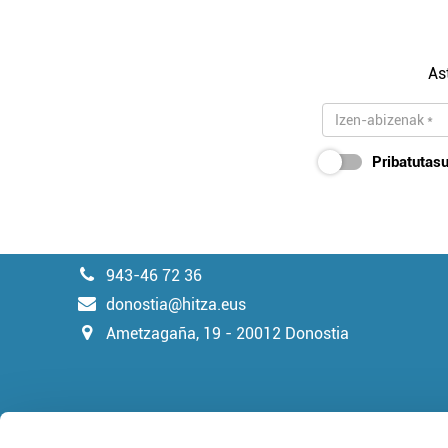
As
Pribatutasu
943-46 72 36
donostia@hitza.eus
Ametzagaña, 19 - 20012 Donostia