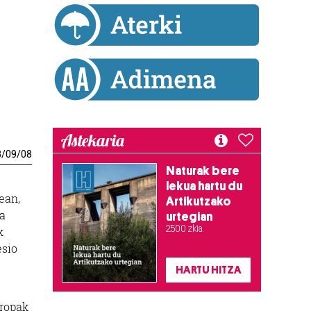
Astekaria
3
/
09
/
08
Naturak bere
lekua hartu du
ean,
Artikutzako
ta
urtegian
2.500 zkia.
k
esio
HARTU HITZA
tropak