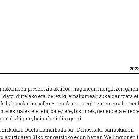
202
makumeen presentzia aktiboa. Iraganean murgiltzen garen
ek idatzi dutelako eta, bereziki, emakumeak sukaldaritzara e
ik, bakanak dira salbuespenak: gerra egin zuten emakumee
 intelektualek ere, eta, batez ere, biktimek, genero eta errepr
en dizkigute, baina beti dira gutxi.
zi zizkigun. Duela hamarkada bat, Donostiako sarraskiaren
o abuztuaren 31ko zorigaiztoko egun hartan Wellingtonen 