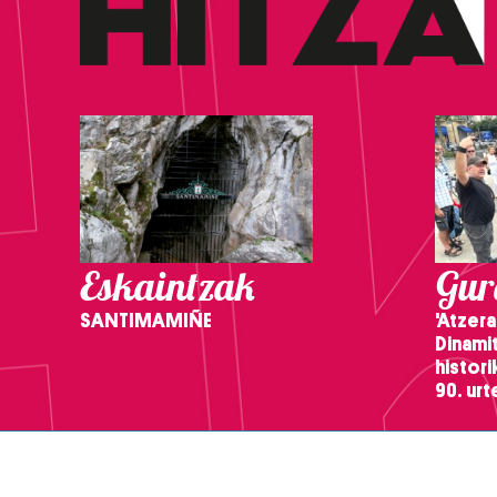
Eskaintzak
Gure
SANTIMAMIÑE
'Atzera
Dinamit
histor
90. ur