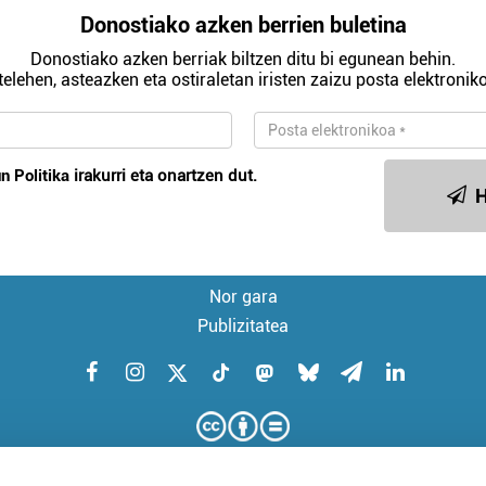
Donostiako azken berrien buletina
Donostiako azken berriak biltzen ditu bi egunean behin.
telehen, asteazken eta ostiraletan iristen zaizu posta elektroniko
n Politika
irakurri eta onartzen dut.
H
Nor gara
Publizitatea