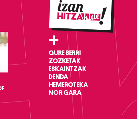
+
GURE BERRI
ZOZKETAK
ESKAINTZAK
DENDA
HEMEROTEKA
DF
NOR GARA