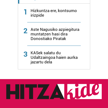
Lortu zure datu pertsonalak prozesatzeko moduari
1
Hizkuntza ere, kontsumo
buruzko informazio gehiago eta ezarri zure lehentasunak
irizpide
datuen atalean. Edozein unetan alda edo ken dezakezu
zure baimena Cookieen adierazpenean.
2
Aste Nagusiko azpiegitura
muntatzen hasi dira
Webgune honek cookie propioak eta hirugarrenen cookie-
Donostiako Piratak
fitxategiak erabiltzen ditu. Zure esperientzia eta
zerbitzuak hobetzeko asmoz, cookie teknologiaz
3
KASek salatu du
baliatzen gara. Ohar hau onartuz gero, teknologia hori
Udaltzaingoa haien aurka
erabiltzeko baimen esplizitua ematen diguzu.
Gehiago
jazartu dela
irakurri