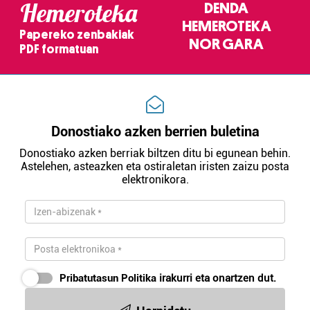
Hemeroteka
DENDA
HEMEROTEKA
Papereko zenbakiak
NOR GARA
PDF formatuan
Donostiako azken berrien buletina
Donostiako azken berriak biltzen ditu bi egunean behin.
Astelehen, asteazken eta ostiraletan iristen zaizu posta
elektronikora.
Pribatutasun Politika
irakurri eta onartzen dut.