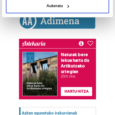
meters
Aukeratu
Identify your device by actively scanning it for
specific characteristics (fingerprinting)
Find out more about how your personal data is processed
and set your preferences in the
details section
.
Guk eta gure bazkideek zure datu pertsonalak
Astekaria
prozesatzen ditugu, zure IP zenbakia, besteak beste,
teknologia erabiliz, cookieak adibidez, iragarki eta eduki
Naturak bere
pertsonalizatuak eskaintzeko, iragarkiak eta edukia
lekua hartu du
neurtzeko, jendeari buruzko informazioa biltzeko eta
Artikutzako
produktuak garatzeko. Zure datuak nork eta zertarako
urtegian
erabiltzen dituen hauta dezakezu.
2.500 zkia.
Bazkide batzuek ez dizute baimenik eskatzen, eta beren
HARTU HITZA
interes komertzial legitimoetan babesten dira. Ikusi gure
bazkideen zerrenda, beren ustez zein helburutarako
duten interes legitimoa eta horren aurka nola egin
dezakezun ikusteko.
Azken egunetako irakurrienak