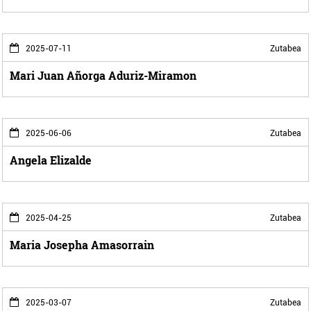
2025-07-11
Zutabea
Mari Juan Añorga Aduriz-Miramon
2025-06-06
Zutabea
Angela Elizalde
2025-04-25
Zutabea
Maria Josepha Amasorrain
2025-03-07
Zutabea