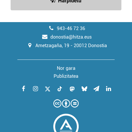
Harpidetu
943-46 72 36
donostia@hitza.eus
Ametzagaña, 19 - 20012 Donostia
Nor gara
Publizitatea