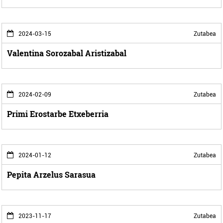
2024-03-15
Zutabea
Valentina Sorozabal Aristizabal
2024-02-09
Zutabea
Primi Erostarbe Etxeberria
2024-01-12
Zutabea
Pepita Arzelus Sarasua
2023-11-17
Zutabea