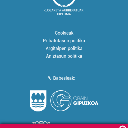
KUDEAKETA AURRERATUARI
DIPLOMA
Cookieak
Pribatutasun politika
Argitalpen politika
Aniztasun politika
Babesleak: