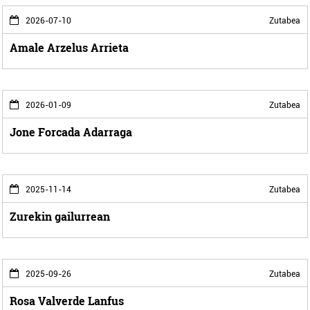
2026-07-10
Zutabea
Amale Arzelus Arrieta
2026-01-09
Zutabea
Jone Forcada Adarraga
2025-11-14
Zutabea
Zurekin gailurrean
2025-09-26
Zutabea
Rosa Valverde Lanfus