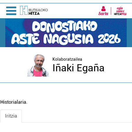
Sartu
Kolaboratzailea
Iñaki Egaña
Historialaria.
Iritzia