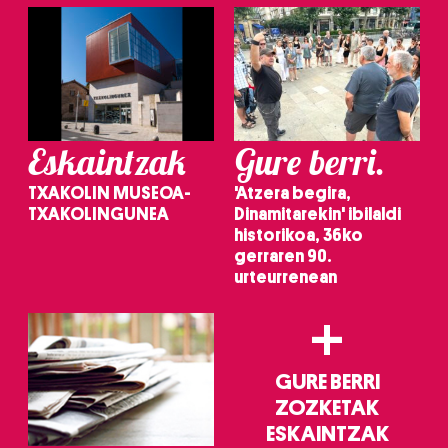
Eskaintzak
Gure berri.
TXAKOLIN MUSEOA-
'Atzera begira,
TXAKOLINGUNEA
Dinamitarekin' ibilaldi
historikoa, 36ko
gerraren 90.
urteurrenean
+
GURE BERRI
ZOZKETAK
ESKAINTZAK