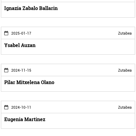
Ignazia Zabalo Ballarin
2025-01-17
Zutabea
Ysabel Auzan
2024-11-15
Zutabea
Pilar Mitxelena Olano
2024-10-11
Zutabea
Eugenia Martinez