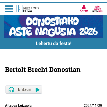
Sartu
Lehertu da festa!
Bertolt Brecht Donostian
Aitzpea Leizaola
2024
/
11
/
29