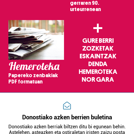
gerraren 90.
urteurrenean
+
GURE BERRI
ZOZKETAK
ESKAINTZAK
Hemeroteka
DENDA
HEMEROTEKA
Papereko zenbakiak
NOR GARA
PDF formatuan
Donostiako azken berrien buletina
Donostiako azken berriak biltzen ditu bi egunean behin.
Astelehen, asteazken eta ostiraletan iristen zaizu posta