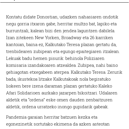
Kontatu didate Donostian, udazken nahasiaren ondotik
negu gorria itxaron gabe, herritar multzo bat, lapiko eta
burruntzali, kalean bizi den jendea laguntzen dabilela.
Izan zitekeen New Yorken, Broadway eta 26 karriken
kantoian, baina ez, Kalkutako Teresa plazan gertatu da,
trenbidearen zubipean eta egungo epaitegiaren itzalean.
Lekuak badu hemen pisurik: behinola Poliziaren
komisaria izandakoaren atzealdea. Zubipea, nahi baino
gehiagotan etxegabeen aterpea. Kalkutako Teresa. Zerurik
bada, ikustekoa litzake Kalkutakoak nola begiratuko
liokeen bere izena daraman plazan gertatuko Kaleko
Afari Solidarioen aurkako jazarpen bikoitzari. Udalaren
aldetik eta “ordena” eske omen dauden zenbaitzuren
aldetik, ordena urratzeko inongo gupidarik gabeak.
Pandemia garaian herritar batzuen kezka eta
egonezinetik sortutako ekimena da azken asteotan