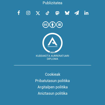
Publizitatea
KUDEAKETA AURRERATUARI
DIPLOMA
Cookieak
Pribatutasun politika
Argitalpen politika
Aniztasun politika