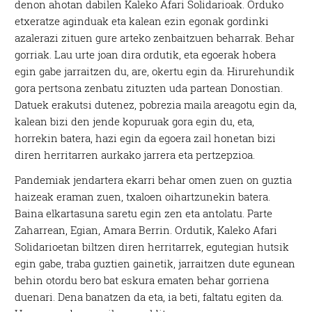
denon ahotan dabilen Kaleko Afari Solidarioak. Orduko
etxeratze aginduak eta kalean ezin egonak gordinki
azalerazi zituen gure arteko zenbaitzuen beharrak. Behar
gorriak. Lau urte joan dira ordutik, eta egoerak hobera
egin gabe jarraitzen du, are, okertu egin da. Hirurehundik
gora pertsona zenbatu zituzten uda partean Donostian.
Datuek erakutsi dutenez, pobrezia maila areagotu egin da,
kalean bizi den jende kopuruak gora egin du, eta,
horrekin batera, hazi egin da egoera zail honetan bizi
diren herritarren aurkako jarrera eta pertzepzioa.
Pandemiak jendartera ekarri behar omen zuen on guztia
haizeak eraman zuen, txaloen oihartzunekin batera.
Baina elkartasuna saretu egin zen eta antolatu. Parte
Zaharrean, Egian, Amara Berrin. Ordutik, Kaleko Afari
Solidarioetan biltzen diren herritarrek, egutegian hutsik
egin gabe, traba guztien gainetik, jarraitzen dute egunean
behin otordu bero bat eskura ematen behar gorriena
duenari. Dena banatzen da eta, ia beti, faltatu egiten da.