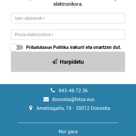
elektronikora.
Pribatutasun Politika
irakurri eta onartzen dut.
Harpidetu
943-46 72 36
donostia@hitza.eus
Ametzagaña, 19 - 20012 Donostia
Nor gara