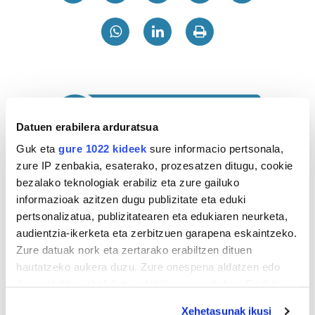
Datuen erabilera arduratsua
Guk eta
gure 1022 kideek
sure informacio pertsonala,
zure IP zenbakia, esaterako, prozesatzen ditugu, cookie
bezalako teknologiak erabiliz eta zure gailuko
informazioak azitzen dugu publizitate eta eduki
pertsonalizatua, publizitatearen eta edukiaren neurketa,
audientzia-ikerketa eta zerbitzuen garapena eskaintzeko.
Zure datuak nork eta zertarako erabiltzen dituen
hautatzeko aukera duzu. Zure onespena aldatzen edo
Astekaria
deuseztatzen ahal duzu edozein momentutan, Cookie
deklaraziotik edo Privacy triggerean klikatuz.
Xehetasunak ikusi