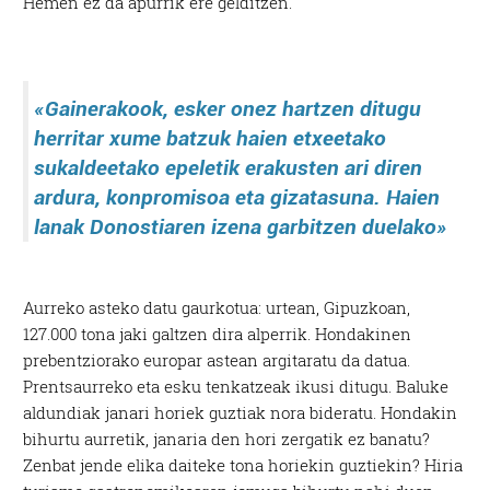
Hemen ez da apurrik ere gelditzen.
«Gainerakook, esker onez hartzen ditugu
herritar xume batzuk haien etxeetako
sukaldeetako epeletik erakusten ari diren
ardura, konpromisoa eta gizatasuna. Haien
lanak Donostiaren izena garbitzen duelako»
Aurreko asteko datu gaurkotua: urtean, Gipuzkoan,
127.000 tona jaki galtzen dira alperrik. Hondakinen
prebentziorako europar astean argitaratu da datua.
Prentsaurreko eta esku tenkatzeak ikusi ditugu. Baluke
aldundiak janari horiek guztiak nora bideratu. Hondakin
bihurtu aurretik, janaria den hori zergatik ez banatu?
Zenbat jende elika daiteke tona horiekin guztiekin? Hiria