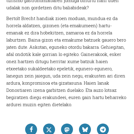
turismo gastronomikoaren jomuga bihurtu nahi duen
udalak non gordetzen ditu baliabideak?
Bertolt Brecht handiak zioen moduan, mundua ez da
horrela aldatzen, gizonen (eta emakumeen) hartu-
emanak ez dira hobekitzen, zamaroa ez da horrela
laburtzen. Baina gizon eta emakume batzuek gauero bero
jaten dute. Askotan, eguneko otordu bakarra. Gehiegitan,
afal ondotik kale gorrian lo egiteko. Gainerakook, esker
onez hartzen ditugu herritar xume batzuk haien
etxeetako sukaldeetako epeletik, egunero-egunero,
lanegun zein jaiegun, uda zein negu, erakusten ari diren
ardura, konpromisoa eta gizatasuna. Haien lanak
Donostiaren izena garbitzen duelako. Eta auzo lotsaz
begiratzen diegu erakundeei, euren gain hartu beharreko
ardurei muzin egiten dietelako.