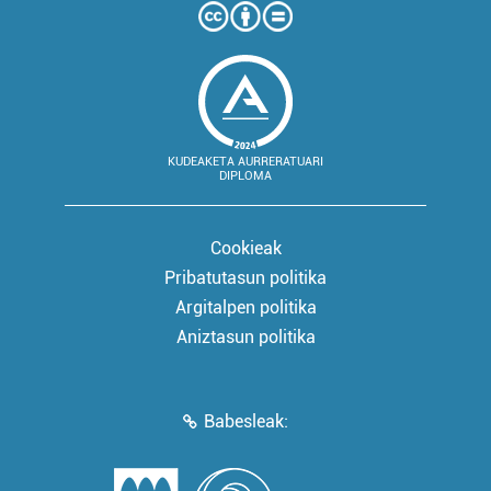
KUDEAKETA AURRERATUARI
DIPLOMA
Cookieak
Pribatutasun politika
Argitalpen politika
Aniztasun politika
Babesleak: