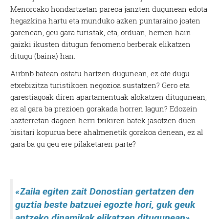
Menorcako hondartzetan pareoa janzten dugunean edota
hegazkina hartu eta munduko azken puntaraino joaten
garenean, geu gara turistak, eta, orduan, hemen hain
gaizki ikusten ditugun fenomeno berberak elikatzen
ditugu (baina) han.
Airbnb batean ostatu hartzen dugunean, ez ote dugu
etxebizitza turistikoen negozioa sustatzen? Gero eta
garestiagoak diren apartamentuak alokatzen ditugunean,
ez al gara ba prezioen gorakada horren lagun? Edozein
bazterretan dagoen herri txikiren batek jasotzen duen
bisitari kopurua bere ahalmenetik gorakoa denean, ez al
gara ba gu geu ere pilaketaren parte?
«Zaila egiten zait Donostian gertatzen den
guztia beste batzuei egozte hori, guk geuk
antzeko dinamikak elikatzen ditugunean»