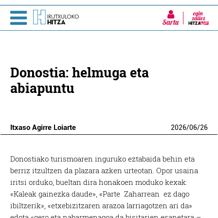
Sartu
Donostia: helmuga eta
abiapuntu
Itxaso Agirre Loiarte
2026
/
06
/
26
D
onostiako turismoaren inguruko eztabaida behin eta
berriz itzultzen da plazara azken urteotan. Opor usaina
iritsi orduko, bueltan dira honakoen moduko kexak:
«Kaleak gainezka daude», «Parte Zaharrean ez dago
ibiltzerik», «etxebizitzaren arazoa larriagotzen ari da»
edota «gero eta nabarmenagoa da bisitarien esanetara –