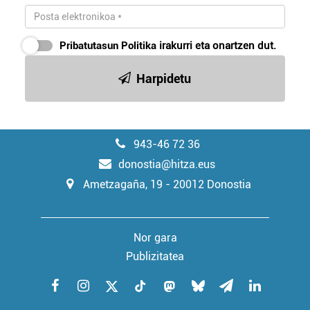
Pribatutasun Politika
irakurri eta onartzen dut.
Harpidetu
943-46 72 36
donostia@hitza.eus
Ametzagaña, 19 - 20012 Donostia
Nor gara
Publizitatea