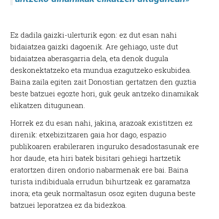
Ez dadila gaizki-ulerturik egon: ez dut esan nahi
bidaiatzea gaizki dagoenik. Are gehiago, uste dut
bidaiatzea aberasgarria dela, eta denok dugula
deskonektatzeko eta mundua ezagutzeko eskubidea.
Baina zaila egiten zait Donostian gertatzen den guztia
beste batzuei egozte hori, guk geuk antzeko dinamikak
elikatzen ditugunean.
Horrek ez du esan nahi, jakina, arazoak existitzen ez
direnik: etxebizitzaren gaia hor dago, espazio
publikoaren erabileraren inguruko desadostasunak ere
hor daude, eta hiri batek bisitari gehiegi hartzetik
eratortzen diren ondorio nabarmenak ere bai. Baina
turista indibiduala errudun bihurtzeak ez garamatza
inora; eta geuk normaltasun osoz egiten duguna beste
batzuei leporatzea ez da bidezkoa.