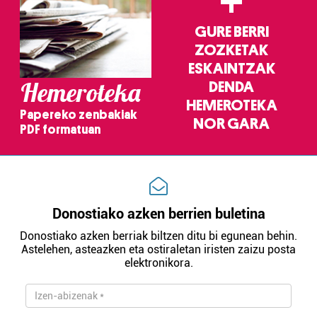
+
GURE BERRI
ZOZKETAK
ESKAINTZAK
Hemeroteka
DENDA
HEMEROTEKA
Papereko zenbakiak
NOR GARA
PDF formatuan
Donostiako azken berrien buletina
Donostiako azken berriak biltzen ditu bi egunean behin.
Astelehen, asteazken eta ostiraletan iristen zaizu posta
elektronikora.