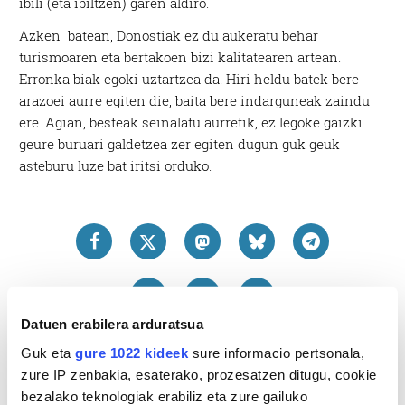
ibili (eta ibiltzen) garen aldiro.
Azken batean, Donostiak ez du aukeratu behar
turismoaren eta bertakoen bizi kalitatearen artean.
Erronka biak egoki uztartzea da. Hiri heldu batek bere
arazoei aurre egiten die, baita bere indarguneak zaindu
ere. Agian, besteak seinalatu aurretik, ez legoke gaizki
geure buruari galdetzea zer egiten dugun guk geuk
asteburu luze bat iritsi orduko.
Datuen erabilera arduratsua
Guk eta
gure 1022 kideek
sure informacio pertsonala,
zure IP zenbakia, esaterako, prozesatzen ditugu, cookie
bezalako teknologiak erabiliz eta zure gailuko