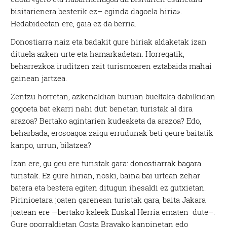
bisitarienera besterik ez– eginda dagoela hiria».
Hedabideetan ere, gaia ez da berria.
Donostiarra naiz eta badakit gure hiriak aldaketak izan
dituela azken urte eta hamarkadetan. Horregatik,
beharrezkoa iruditzen zait turismoaren eztabaida mahai
gainean jartzea.
Zentzu horretan, azkenaldian buruan bueltaka dabilkidan
gogoeta bat ekarri nahi dut: benetan turistak al dira
arazoa? Bertako agintarien kudeaketa da arazoa? Edo,
beharbada, erosoagoa zaigu errudunak beti geure baitatik
kanpo, urrun, bilatzea?
Izan ere, gu geu ere turistak gara: donostiarrak bagara
turistak. Ez gure hirian, noski, baina bai urtean zehar
batera eta bestera egiten ditugun ihesaldi ez gutxietan.
Pirinioetara joaten garenean turistak gara, baita Jakara
joatean ere —bertako kaleek Euskal Herria ematen dute–.
Gure oporraldietan Costa Bravako kanpinetan edo