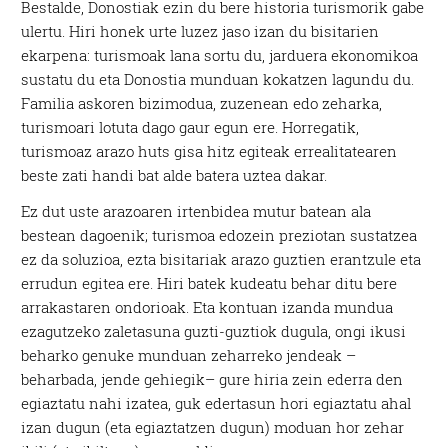
Bestalde, Donostiak ezin du bere historia turismorik gabe
ulertu. Hiri honek urte luzez jaso izan du bisitarien
ekarpena: turismoak lana sortu du, jarduera ekonomikoa
sustatu du eta Donostia munduan kokatzen lagundu du.
Familia askoren bizimodua, zuzenean edo zeharka,
turismoari lotuta dago gaur egun ere. Horregatik,
turismoaz arazo huts gisa hitz egiteak errealitatearen
beste zati handi bat alde batera uztea dakar.
Ez dut uste arazoaren irtenbidea mutur batean ala
bestean dagoenik; turismoa edozein preziotan sustatzea
ez da soluzioa, ezta bisitariak arazo guztien erantzule eta
errudun egitea ere. Hiri batek kudeatu behar ditu bere
arrakastaren ondorioak. Eta kontuan izanda mundua
ezagutzeko zaletasuna guzti-guztiok dugula, ongi ikusi
beharko genuke munduan zeharreko jendeak –
beharbada, jende gehiegik– gure hiria zein ederra den
egiaztatu nahi izatea, guk edertasun hori egiaztatu ahal
izan dugun (eta egiaztatzen dugun) moduan hor zehar