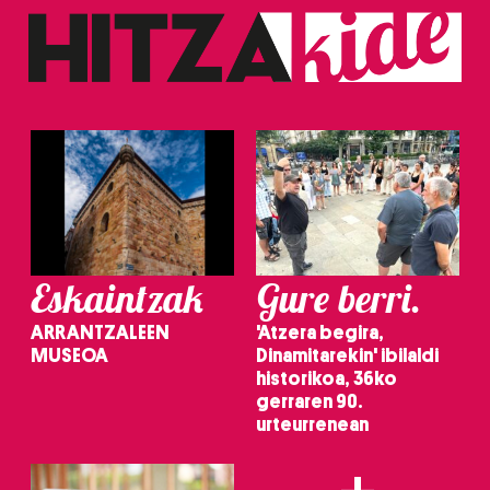
fitxategiak erabiltzen ditu. Zure esperientzia eta
zerbitzuak hobetzeko asmoz, cookie teknologiaz
baliatzen gara. Ohar hau onartuz gero, teknologia hori
erabiltzeko baimen esplizitua ematen diguzu.
Gehiago
irakurri
Eskaintzak
Gure berri.
ARRANTZALEEN
'Atzera begira,
MUSEOA
Dinamitarekin' ibilaldi
historikoa, 36ko
gerraren 90.
urteurrenean