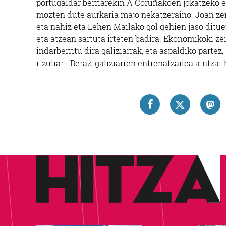
portugaldar berriarekin A Coruñakoen jokatzeko era
mozten dute aurkaria majo nekatzeraino. Joan zen 
eta nahiz eta Lehen Mailako gol gehien jaso ditue
eta atzean sartuta irteten badira. Ekonomikoki z
indarberritu dira galiziarrak, eta aspaldiko parte
itzuliari. Beraz, galiziarren entrenatzailea aintzat