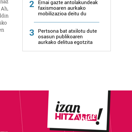
inaz
2
Ernai gazte antolakundeak
faxismoaren aurkako
 Ah,
mobilizazioa deitu du
ldin
sko
en
3
Pertsona bat atxilotu dute
osasun publikoaren
aurkako delitua egotzita