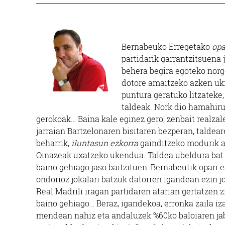
Bernabeuko Erregetako
opa
partidarik garrantzitsuena
behera begira egoteko norg
dotore amaitzeko azken uki
puntura geratuko litzateke,
taldeak. Nork dio hamahiru 
gerokoak… Baina kale eginez gero, zenbait realza
jarraian Bartzelonaren bisitaren bezperan, taldea
beharrik,
iluntasun ezkorra
gainditzeko modurik ap
Oinazeak uxatzeko ukendua. Taldea ubeldura bat 
baino gehiago jaso baitzituen: Bernabeutik opari 
ondorioz jokalari batzuk datorren igandean ezin j
Real Madrili iragan partidaren atarian gertatzen z
baino gehiago… Beraz, igandekoa, erronka zaila i
mendean nahiz eta andaluzek %60ko baloiaren jab