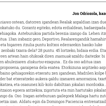
Jon Odriozola, kaz
riaren
ostean, datorren igandean Realak aspaldian izan du
 jokatuko du. Gorantz egiteko, edota erdialdean, badaezpada
ehiagoka. Asteburukoa partida berezia izango da. Lehen itz
tua. 13an irabaziz gero, Deportivo, Realarengandik hamahi
 eta bigarren itzulia puntu koltxoi ederrarekin hasiko luke
zenbaki txarra dela? 28 puntu. 45 lortzeko, bidaia erdia. Eta
leren artean hain ohikoak diren
mamuak
azaldu daitezke: bi
ren ahuleziaren
diskurtso
ezaguna… Ez da oso aditua izan
roposena, garaipena dela esatea. Etorkizuna argitzeko aspi
baino gehiagorekin etxeratu zen igandean, Madrilen kolpe 
eder bat etxeratzeko aukera galdu izanaren amorrazioa, txar
okatzea, eta osasunez kili-kolo dabiltzan jokalari mordoxka…
itzaion egoera antzekoa; zigortuta eta min hartutako jokalar
zango da. Oso. Iragan asteburuan gailegoek Malaga hartu zu
etza izan. Aldatu egin da Domingos Paciencia entrenatzai