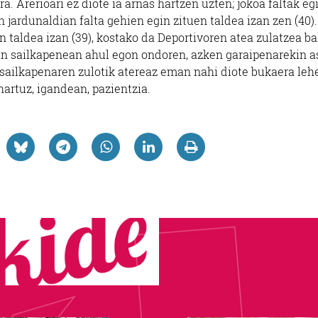
. Arerioari ez diote ia arnas hartzen uzten; jokoa faltak eg
jardunaldian falta gehien egin zituen taldea izan zen (40).
n taldea izan (39), kostako da Deportivoren atea zulatzea ba
ein sailkapenean ahul egon ondoren, azken garaipenarekin a
z, sailkapenaren zulotik atereaz eman nahi diote bukaera leh
 hartuz, igandean, pazientzia.