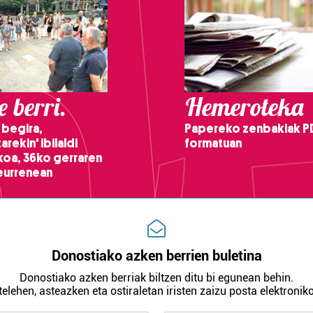
 berri.
Hemeroteka
 begira,
Papereko zenbakiak P
arekin' ibilaldi
formatuan
ikoa, 36ko gerraren
teurrenean
Donostiako azken berrien buletina
Donostiako azken berriak biltzen ditu bi egunean behin.
telehen, asteazken eta ostiraletan iristen zaizu posta elektroniko