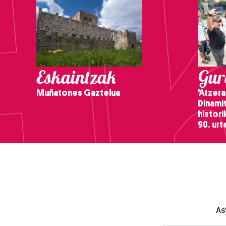
Eskaintzak
Gure
Muñatones Gaztelua
'Atzera
Dinamit
histor
90. ur
As