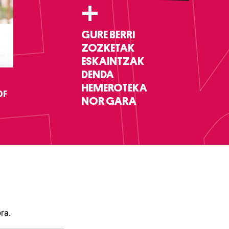
+
GURE BERRI
ZOZKETAK
ESKAINTZAK
DENDA
HEMEROTEKA
DF
NOR GARA
ra.