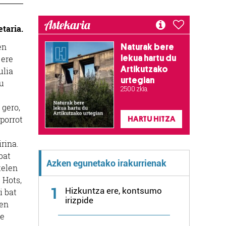
Astekaria
etaria.
en
Naturak bere
lekua hartu du
 ere
Artikutzako
ulia
urtegian
ru
2.500 zkia.
 gero,
 porrot
HARTU HITZA
rina.
bat
Azken egunetako irakurrienak
telen
 Hots,
1
Hizkuntza ere, kontsumo
i bat
irizpide
ten
le