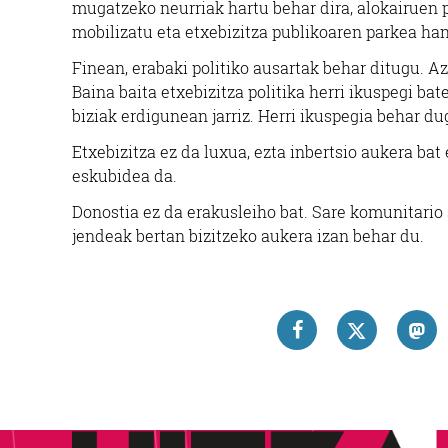
mugatzeko neurriak hartu behar dira, alokairuen p
mobilizatu eta etxebizitza publikoaren parkea ha
Finean, erabaki politiko ausartak behar ditugu. 
Baina baita etxebizitza politika herri ikuspegi ba
biziak erdigunean jarriz. Herri ikuspegia behar du
Etxebizitza ez da luxua, ezta inbertsio aukera bat 
eskubidea da.
Donostia ez da erakusleiho bat. Sare komunitario s
jendeak bertan bizitzeko aukera izan behar du.