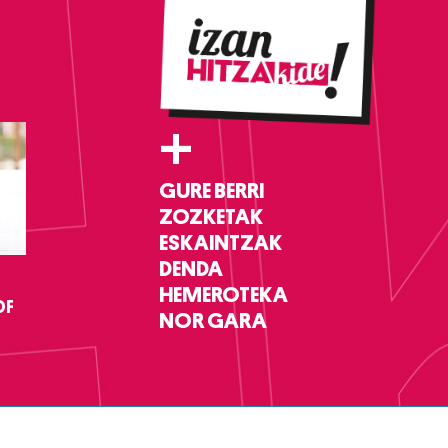
+
GURE BERRI
ZOZKETAK
ESKAINTZAK
DENDA
HEMEROTEKA
DF
NOR GARA