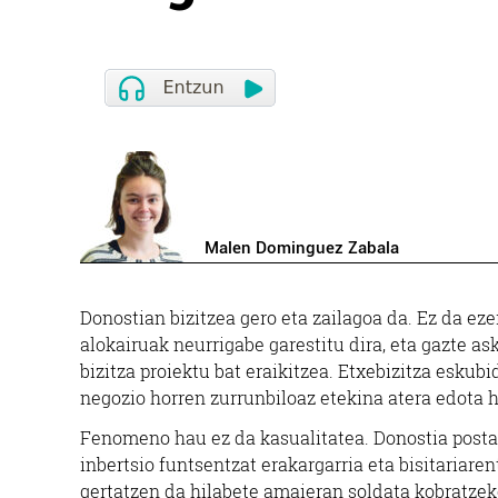
Malen Dominguez Zabala
D
onostian bizitzea gero eta zailagoa da. Ez da eze
alokairuak neurrigabe garestitu dira, eta gazte 
bizitza proiektu bat eraikitzea. Etxebizitza eskub
negozio horren zurrunbiloaz etekina atera edota 
Fenomeno hau ez da kasualitatea. Donostia postal b
inbertsio funtsentzat erakargarria eta bisitariaren
gertatzen da hilabete amaieran soldata kobratzeko