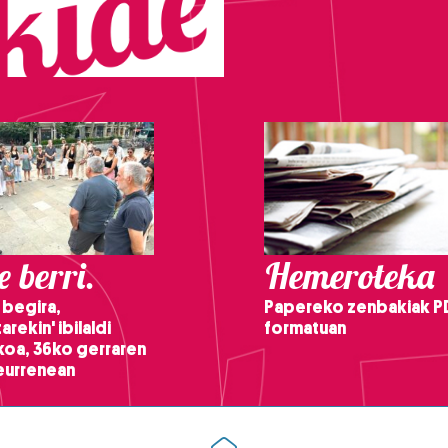
 berri.
Hemeroteka
 begira,
Papereko zenbakiak P
arekin' ibilaldi
formatuan
ikoa, 36ko gerraren
teurrenean