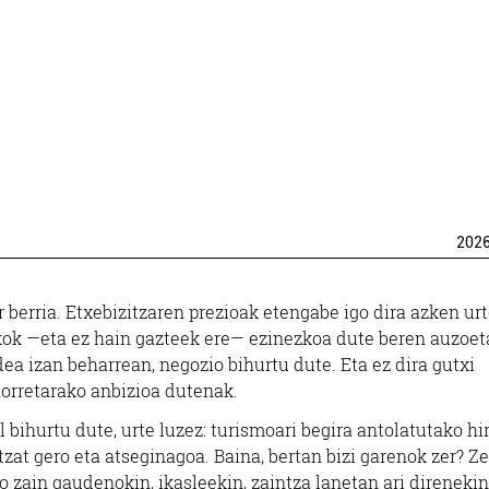
202
r berria. Etxebizitzaren prezioak etengabe igo dira azken ur
askok —eta ez hain gazteek ere— ezinezkoa dute beren auzoe
idea izan beharrean, negozio bihurtu dute. Eta ez dira gutxi
horretarako anbizioa dutenak.
ihurtu dute, urte luzez: turismoari begira antolatutako hir
tzat gero eta atseginagoa. Baina, bertan bizi garenok zer? Ze
 zain gaudenokin, ikasleekin, zaintza lanetan ari direneki