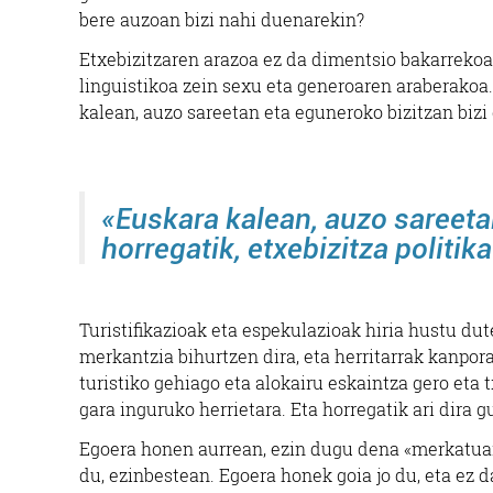
bere auzoan bizi nahi duenarekin?
Etxebizitzaren arazoa ez da dimentsio bakarrekoa.
linguistikoa zein sexu eta generoaren araberakoa.
kalean, auzo sareetan eta eguneroko bizitzan bizi d
«Euskara kalean, auzo sareetan
horregatik, etxebizitza politik
Turistifikazioak eta espekulazioak hiria hustu dut
merkantzia bihurtzen dira, eta herritarrak kanpora
turistiko gehiago eta alokairu eskaintza gero eta 
gara inguruko herrietara. Eta horregatik ari dira
Egoera honen aurrean, ezin dugu dena «merkatuare
du, ezinbestean. Egoera honek goia jo du, eta ez d