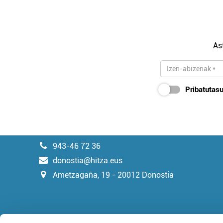
As
Pribatutasu
943-46 72 36
donostia@hitza.eus
Ametzagaña, 19 - 20012 Donostia