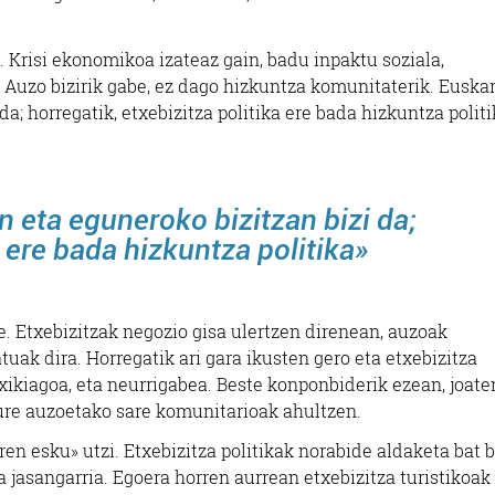
 Krisi ekonomikoa izateaz gain, badu inpaktu soziala,
 Auzo bizirik gabe, ez dago hizkuntza komunitaterik. Euska
a; horregatik, etxebizitza politika ere bada hizkuntza politi
 eta eguneroko bizitzan bizi da;
a ere bada hizkuntza politika»
e. Etxebizitzak negozio gisa ulertzen direnean, auzoak
tuak dira. Horregatik ari gara ikusten gero eta etxebizitza
txikiagoa, eta neurrigabea. Beste konponbiderik ezean, joate
 gure auzoetako sare komunitarioak ahultzen.
n esku» utzi. Etxebizitza politikak norabide aldaketa bat 
a jasangarria. Egoera horren aurrean etxebizitza turistikoak