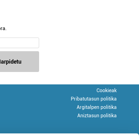
ra.
arpidetu
Cookieak
Pribatutasun politika
Argitalpen politika
Aniztasun politika