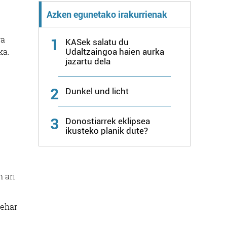
Azken egunetako irakurrienak
ra
1
KASek salatu du
ka.
Udaltzaingoa haien aurka
jazartu dela
2
Dunkel und licht
3
Donostiarrek eklipsea
ikusteko planik dute?
n ari
behar