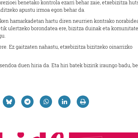
rezioei benetako kontrola ezarri behar zaie, etxebizitza hut
nditzeko apustu irmoa egon behar da.
Azken hamarkadetan hartu diren neurrien kontrako norabide
tetik ulertzeko borondatea ere, bizitza duinak eta komunitat
gu.
ere. Ez gaitzaten nahastu, etxebizitza bizitzeko oinarrizko
endoa duen hiria da. Eta hiri batek bizirik iraungo badu, b