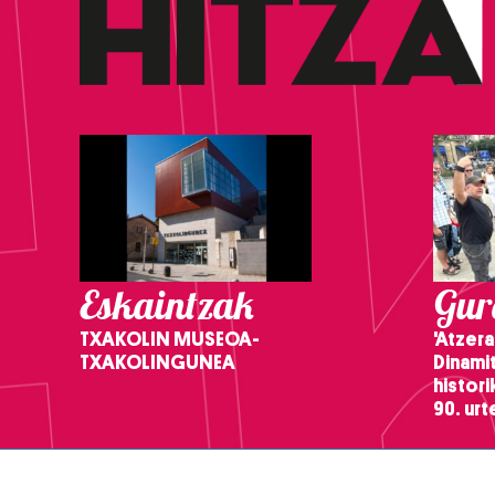
Eskaintzak
Gure
TXAKOLIN MUSEOA-
'Atzera
TXAKOLINGUNEA
Dinamit
histor
90. ur