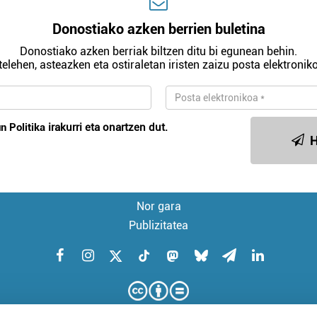
Donostiako azken berrien buletina
Donostiako azken berriak biltzen ditu bi egunean behin.
telehen, asteazken eta ostiraletan iristen zaizu posta elektroniko
n Politika
irakurri eta onartzen dut.
H
Nor gara
Publizitatea