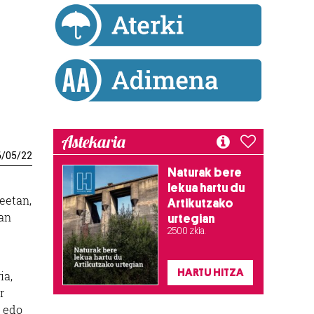
Astekaria
6
/
05
/
22
Naturak bere
lekua hartu du
teetan,
Artikutzako
tan
urtegian
2.500 zkia.
HARTU HITZA
ia,
r
n edo