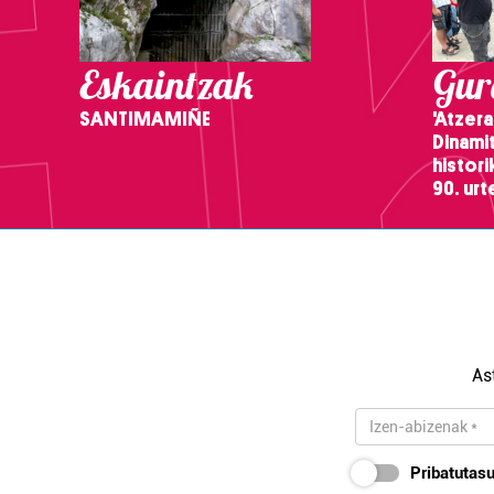
Eskaintzak
Gure
SANTIMAMIÑE
'Atzera
Dinamit
histor
90. ur
As
Pribatutasu