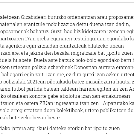
daletxean Gizabideari buruzko ordenantzan arau proposame
materialen erantzule mobilizazioa deitu duena izan dadin,
 proposamenak baliatuz. Guzti hau bizikidetzaren izenean eg
n martxoaren 17an greba egunaren testuinguruan egondako k
rita agerikoa egin zitzaidan erantzuleak bilatzeko unean
 izan ere, eta jakina den bezala, migratzaile bat jipoitu zuen
uela hilabete. Duela aste batzuk bolo-bolo egondako berri 
 azken urteotan polizia ezberdinek Donostian aurrera erama
liagarri egin zait. Izan ere, ez dira gutxi izan azken urteo
io polizialak: 2021ean pilotakada batez masailezurra hautsi 
aren futbol partida batean taldeari harrera egiten ari zen 
5eko otsailean konorte gabe atxilotua izan zen emakumeari
itzaion eta ostera ZIUan ingresatua izan zen… Aipatutako k
ziala erregistratzen duen kolektiboak, urtero publikatzen d
deak betetzeko bezainbeste.
ako jarrera argi ikusi daiteke etorkin bat jipoitu zuen