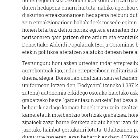
horien egoera sozioekonomikoa kontuan izan gabe
duten hedapena oinarri hartuta, nahiko agerikoa s
diskurtso erreakzionarioen hedapena helburu dute
zein erreakzionarioen baliabideek mesede egiten d
honen bitartez, delitu horiek egitera eramaten d
pertsonaren gain jartzen dute ardura eta erantzu
Donostiako Alderdi Popularrak (Borja Corominas bu
etekin politikoa ateratzen saiatuko denean bere 
Testuinguru honi azken urteotan indar errepresi
aurrekontuak igo, indar errepresiboen militarizaz
duena, alegia. Donostian udaltzain zein ertzainen
uniformean lotzen den “Bodycam” izeneko 1.387 ka
zutena) autonomia erkidego osorako haietako asko
grabatzeko beste “gardentasun ariketa” bat bezala
beharrik ez dago kamara hauek piztu zein itzaltze
kameretatik interbentzio bortitzak grabatzea, hon
zipaioek zazpi barne ikerketa abiatu behar izan 
jazotako hainbat gertakariri lotuta. Udaltzainen pa
dugu urte hasieran, esan beharrik ez dago 400Vko