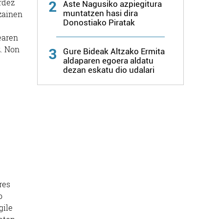
rdez
2
Aste Nagusiko azpiegitura
muntatzen hasi dira
tzainen
Donostiako Piratak
earen
z. Non
3
Gure Bideak Altzako Ermita
aldaparen egoera aldatu
dezan eskatu dio udalari
res
o
gile