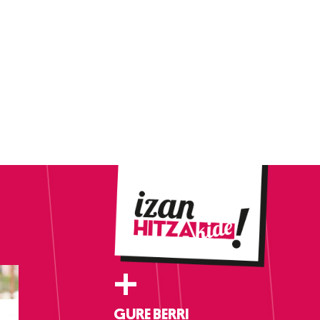
+
GURE BERRI