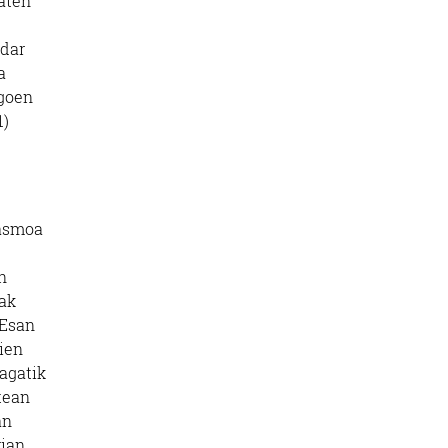
aten
ndar
a
agoen
1)
 asmoa
n
oak
 Esan
aien
ragatik
tean
an
rian