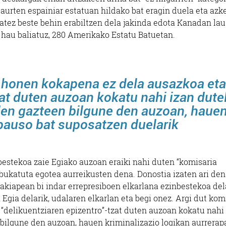
aurten espainiar estatuan hildako bat eragin duela eta azk
batez beste behin erabiltzen dela jakinda edota Kanadan lau
a hau baliatuz, 280 Amerikako Estatu Batuetan.
i honen kokapena ez dela ausazkoa eta
at duten auzoan kokatu nahi izan dute
en gazteen bilgune den auzoan, haue
apauso bat suposatzen duelarik
nbestekoa zaie Egiako auzoan eraiki nahi duten “komisaria
bukatuta egotea aurreikusten dena. Donostia izaten ari den
akiapean bi indar errepresiboen elkarlana ezinbestekoa del
Egia delarik, udalaren elkarlan eta begi onez. Argi dut kom
“delikuentziaren epizentro”-tzat duten auzoan kokatu nahi
bilgune den auzoan, hauen kriminalizazio logikan aurrera