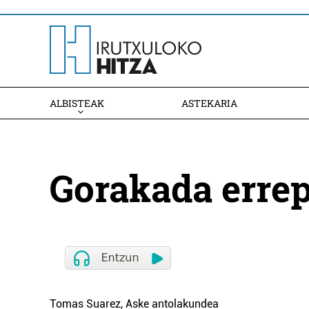
ALBISTEAK
ASTEKARIA
Gorakada erre
Tomas Suarez, Aske antolakundea