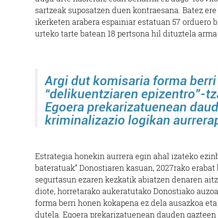
sartzeak suposatzen duen kontraesana. Batez ere 
ikerketen arabera espainiar estatuan 57 orduero 
urteko tarte batean 18 pertsona hil dituztela arm
Argi dut komisaria forma berr
“delikuentziaren epizentro”-tz
Egoera prekarizatuenean daud
kriminalizazio logikan aurrer
Estrategia honekin aurrera egin ahal izateko ezi
bateratuak” Donostiaren kasuan, 2027rako erabat 
segurtasun ezaren kezkatik abiatzen denaren aitz
diote, horretarako aukeratutako Donostiako auzoa 
forma berri honen kokapena ez dela ausazkoa eta 
dutela. Egoera prekarizatuenean dauden gazteen 