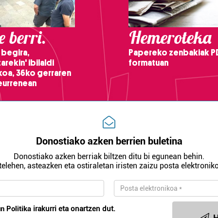
 berri.
Hemeroteka
 begira,
Papereko zenbakiak P
arekin' ibilaldi
formatuan
ikoa, 36ko gerraren
teurrenean
Donostiako azken berrien buletina
Donostiako azken berriak biltzen ditu bi egunean behin.
telehen, asteazken eta ostiraletan iristen zaizu posta elektroniko
n Politika
irakurri eta onartzen dut.
H