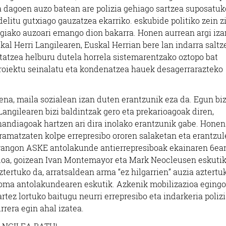
a dagoen auzo batean are polizia gehiago sartzea suposatuk
elitu gutxiago gauzatzea ekarriko. eskubide politiko zein z
 Egiako auzoari emango dion bakarra. Honen aurrean argi iza
l Herri Langilearen, Euskal Herrian bere lan indarra saltz
tatzea helburu dutela horrela sistemarentzako oztopo bat
proiektu seinalatu eta kondenatzea hauek desagerrarazteko
ena, maila sozialean izan duten erantzunik eza da. Egun biz
Langilearen bizi baldintzak gero eta prekarioagoak diren,
 handiagoak hartzen ari dira inolako erantzunik gabe. Honen
aramatzaten kolpe errepresibo ororen salaketan eta erantzu
rangon ASKE antolakunde antierrepresiboak ekainaren 6ea
i doa, goizean Ivan Montemayor eta Mark Neocleusen eskuti
aztertuko da, arratsaldean arma “ez hilgarrien” auzia aztertu
 goma antolakundearen eskutik. Azkenik mobilizazioa egingo
rtez lortuko baitugu neurri errepresibo eta indarkeria polizi
rrera egin ahal izatea.