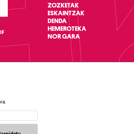
ZOZKETAK
ESKAINTZAK
DENDA
HEMEROTEKA
DF
NOR GARA
ra.
arpidetu