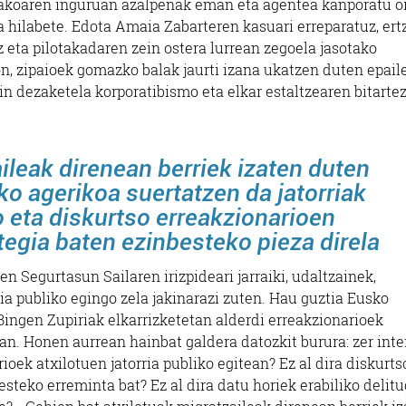
zotakoaren inguruan azalpenak eman eta agentea kanporatu o
a hilabete. Edota Amaia Zabarteren kasuari erreparatuz, er
z eta pilotakadaren zein ostera lurrean zegoela jasotako
, zipaioek gomazko balak jaurti izana ukatzen duten epail
in dezaketela korporatibismo eta elkar estaltzearen bitarte
ileak direnean berriek izaten duten
ko agerikoa suertatzen da jatorriak
o eta diskurtso erreakzionarioen
egia baten ezinbesteko pieza direla
en Segurtasun Sailaren irizpideari jarraiki, udaltzainek,
ria publiko egingo zela jakinarazi zuten. Hau guztia Eusko
ingen Zupiriak elkarrizketetan alderdi erreakzionarioek
an. Honen aurrean hainbat galdera datozkit burura: zer inte
oek atxilotuen jatorria publiko egitean? Ez al dira diskurts
steko erreminta bat? Ez al dira datu horiek erabiliko delitu