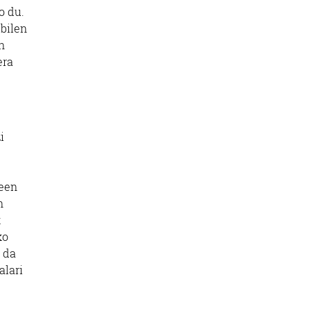
o du.
ibilen
n
era
i
leen
n
k
ko
 da
alari