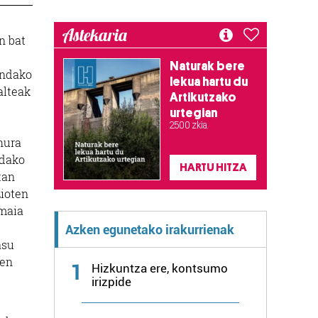
Astekaria
n bat
Naturak bere
indako
lekua hartu du
alteak
Artikutzako
urtegian
2.500 zkia.
hura
ndako
HARTU HITZA
tan
zioten
Amaia
Azken egunetako irakurrienak
asu
uen
1
Hizkuntza ere, kontsumo
irizpide