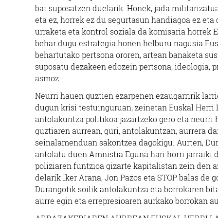
bat suposatzen duelarik. Honek, jada militarizatu
eta ez, horrek ez du segurtasun handiagoa ez eta d
urraketa eta kontrol soziala da komisaria horrek
behar dugu estrategia honen helburu nagusia Euska
behartutako pertsona ororen, artean banaketa sus
suposatu dezakeen edozein pertsona, ideologia, 
asmoz.
Neurri hauen guztien ezarpenen ezaugarririk larri
dugun krisi testuinguruan, zeinetan Euskal Herri 
antolakuntza politikoa jazartzeko gero eta neurri
guztiaren aurrean, guri, antolakuntzan, aurrera d
seinalamenduan sakontzea dagokigu. Aurten, Du
antolatu duen Amnistia Eguna hari horri jarraik
poliziaren funtzioa gizarte kapitalistan zein den 
delarik Iker Arana, Jon Pazos eta STOP balas de
Durangotik soilik antolakuntza eta borrokaren bita
aurre egin eta errepresioaren aurkako borrokan au