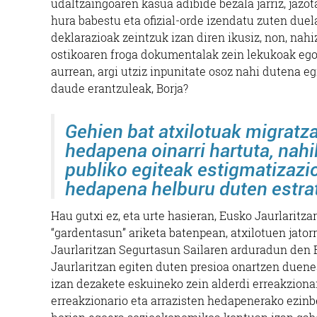
udaltzaingoaren kasua adibide bezala jarriz, ja
hura babestu eta ofizial-orde izendatu zuten duel
deklarazioak zeintzuk izan diren ikusiz, non, nahi
ostikoaren froga dokumentalak zein lekukoak egon
aurrean, argi utziz inpunitate osoz nahi dutena eg
daude erantzuleak, Borja?
Gehien bat atxilotuak migratza
hedapena oinarri hartuta, nahi
publiko egiteak estigmatizazi
hedapena helburu duten estrat
Hau gutxi ez, eta urte hasieran, Eusko Jaurlaritzar
“gardentasun” ariketa batenpean, atxilotuen jator
Jaurlaritzan Segurtasun Sailaren arduradun den B
Jaurlaritzan egiten duten presioa onartzen duene
izan dezakete eskuineko zein alderdi erreakzionari
erreakzionario eta arrazisten hedapenerako ezinbe