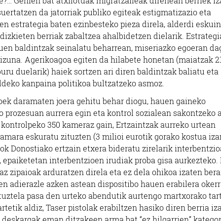
?… Gehien bat atxilotuak migratzaileak direnean berriek iz
uertatzen da jatorriak publiko egiteak estigmatizazio eta
n estrategia baten ezinbesteko pieza direla, alderdi eskui
izkieten berriak zabaltzea ahalbidetzen dielarik. Estrategi
ituen baldintzak seinalatu beharrean, miseriazko egoeran d
kizuna. Agerikoagoa egiten da hilabete honetan (maiatzak 2
ru duelarik) haiek sortzen ari diren baldintzak baliatu eta
aldeko kanpaina politikoa bultzatzeko asmoz.
boek daramaten joera gehitu behar diogu, hauen gaineko
io prozesuan aurrera egin eta kontrol sozialean sakontzeko
 kontrolpeko 350 kameraz gain, Ertzaintzak aurreko urtean
mara eskuratu zituzten (3 milioi eurotik gorako kostua iza
k Donostiako ertzain etxera bideratu zirelarik interbentzi
, epaiketetan interbentzioen irudiak proba gisa aurkezteko.
az zipaioak arduratzen direla eta ez dela ohikoa izaten ber
en adierazle azken astean dispositibo hauen erabilera oker
dituztela pasa den urteko abendutik aurtengo martxorako tar
rtetik aldiz, Taser pistolak erabiltzen hasiko diren berria iz
 deskargak eman ditzakeen arma bat “ez hilgarrien” katego