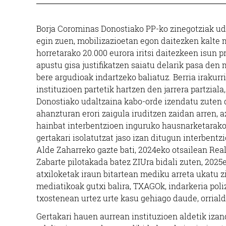
Borja Corominas Donostiako PP-ko zinegotziak u
egin zuen, mobilizazioetan egon daitezken kalte 
horretarako 20.000 eurora iritsi daitezkeen isun
apustu gisa justifikatzen saiatu delarik pasa de
bere argudioak indartzeko baliatuz. Berria irakur
instituzioen partetik hartzen den jarrera partziala,
Donostiako udaltzaina kabo-orde izendatu zuten d
ahanzturan erori zaigula iruditzen zaidan arren,
hainbat interbentzioen inguruko hausnarketarako ba
gertakari isolatutzat jaso izan ditugun interbentz
Alde Zaharreko gazte bati, 2024eko otsailean Real
Zabarte pilotakada batez ZIUra bidali zuten, 202
atxiloketak iraun bitartean mediku arreta ukatu z
mediatikoak gutxi balira, TXAGOk, indarkeria poli
txostenean urtez urte kasu gehiago daude, orrial
Gertakari hauen aurrean instituzioen aldetik izand