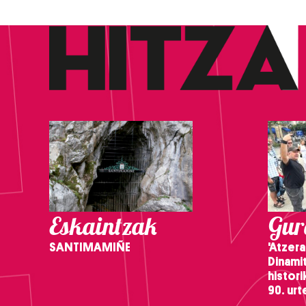
Eskaintzak
Gure
SANTIMAMIÑE
'Atzera
Dinamit
histor
90. ur