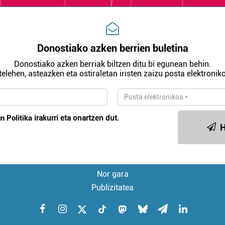
Donostiako azken berrien buletina
Donostiako azken berriak biltzen ditu bi egunean behin.
telehen, asteazken eta ostiraletan iristen zaizu posta elektroniko
n Politika
irakurri eta onartzen dut.
H
Nor gara
Publizitatea