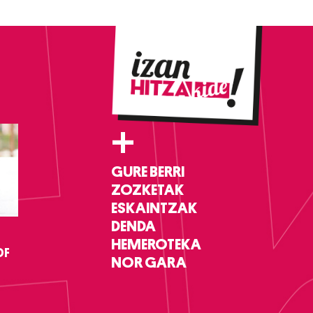
+
GURE BERRI
ZOZKETAK
ESKAINTZAK
DENDA
HEMEROTEKA
DF
NOR GARA