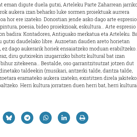
bat eman digute duela gutxi, Arteleku Parte Zaharrean jarrik
r orok aukera izan beharko luke sormen proiektuak aurrera
oa hor ere izateko. Donostian jende asko dago arte espresio
pintura, poesia, bideo proiekzioak, eskultura… Arte espresio
 egon badira: Kontadores, Antiguako merkatua eta Arteleku. B
u gutxi daudelako libre. Auzoetan dauden areto horietan
), ez dago aukerarik horiek ensaiatzeko moduan erabiltzeko.
az, diru gutxirekin izugarrizko bihotz kultural bat izan
bihur zitekeena… Bestalde, oso garrantzitsutzat jotzen dut
inetako taldeekin (musikari, antzerki talde, dantza talde,
zoetara eramateko aukera izateko, existitzen direla jakiteko
ltzeko. Herri kultura jorratzen duen herri bat, herri kultura