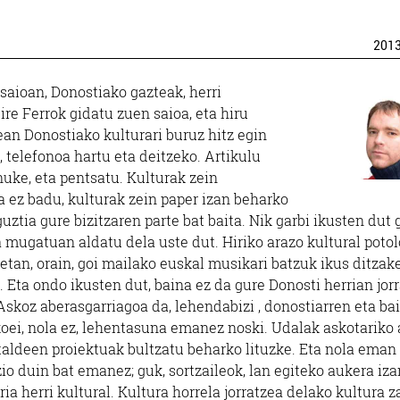
201
saioan, Donostiako gazteak, herri
re Ferrok gidatu zuen saioa, eta hiru
an Donostiako kulturari buruz hitz egin
, telefonoa hartu eta deitzeko. Artikulu
uke, eta pentsatu. Kulturak zein
a ez badu, kulturak zein paper izan beharko
guztia gure bizitzaren parte bat baita. Nik garbi ikusten dut 
a mugatuan aldatu dela uste dut. Hiriko arazo kultural poto
etan, orain, goi mailako euskal musikari batzuk ikus ditzak
. Eta ondo ikusten dut, baina ez da gure Donosti herrian jor
 Askoz aberasgarriagoa da, lehendabizi , donostiarren eta ba
ei, nola ez, lehentasuna emanez noski. Udalak askotariko 
taldeen proiektuak bultzatu beharko lituzke. Eta nola eman
io duin bat emanez; guk, sortzaileok, lan egiteko aukera iza
a herri kultural. Kultura horrela jorratzea delako kultura z