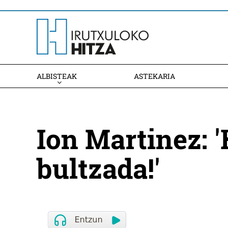
ALBISTEAK
ASTEKARIA
Ion Martinez: 
bultzada!'