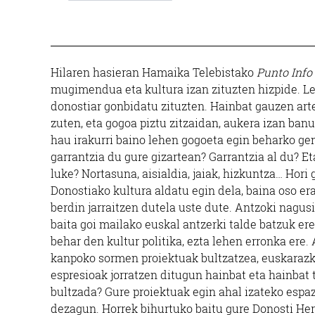
Hilaren hasieran Hamaika Telebistako
Punto Info
mugimendua eta kultura izan zituzten hizpide. Lei
donostiar gonbidatu zituzten. Hainbat gauzen arte
zuten, eta gogoa piztu zitzaidan, aukera izan banu
hau irakurri baino lehen gogoeta egin beharko gen
garrantzia du gure gizartean? Garrantzia al du? Et
luke? Nortasuna, aisialdia, jaiak, hizkuntza… Hori 
Donostiako kultura aldatu egin dela, baina oso er
berdin jarraitzen dutela uste dute. Antzoki nagusi
baita goi mailako euskal antzerki talde batzuk ere
behar den kultur politika, ezta lehen erronka ere.
kanpoko sormen proiektuak bultzatzea, euskarazko
espresioak jorratzen ditugun hainbat eta hainbat 
bultzada? Gure proiektuak egin ahal izateko espaz
dezagun. Horrek bihurtuko baitu gure Donosti Herri