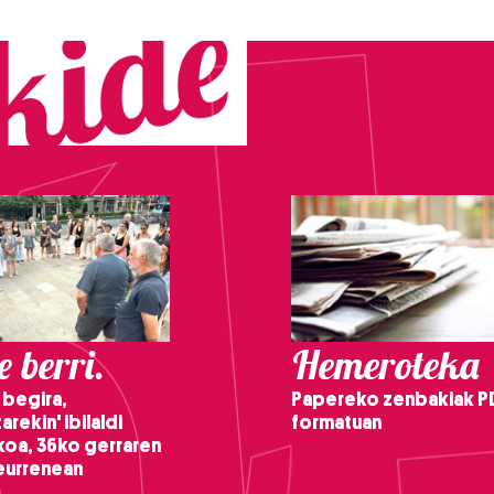
 berri.
Hemeroteka
 begira,
Papereko zenbakiak P
arekin' ibilaldi
formatuan
ikoa, 36ko gerraren
teurrenean