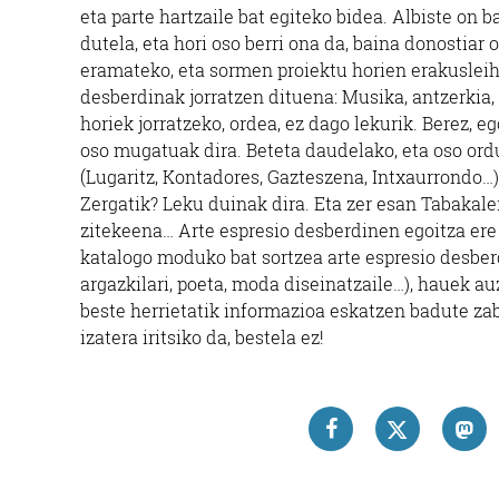
eta parte hartzaile bat egiteko bidea. Albiste on 
dutela, eta hori oso berri ona da, baina donostia
eramateko, eta sormen proiektu horien erakusleih
desberdinak jorratzen dituena: Musika, antzerkia, 
horiek jorratzeko, ordea, ez dago lekurik. Berez,
oso mugatuak dira. Beteta daudelako, eta oso ord
(Lugaritz, Kontadores, Gazteszena, Intxaurrondo…
Zergatik? Leku duinak dira. Eta zer esan Tabakaler
zitekeena… Arte espresio desberdinen egoitza ere 
katalogo moduko bat sortzea arte espresio desberd
argazkilari, poeta, moda diseinatzaile…), hauek au
beste herrietatik informazioa eskatzen badute zaba
izatera iritsiko da, bestela ez!