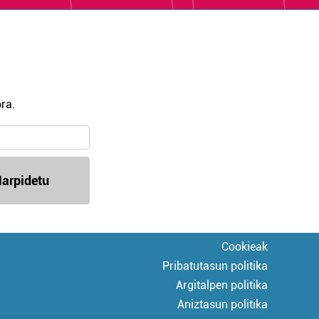
ra.
arpidetu
Cookieak
Pribatutasun politika
Argitalpen politika
Aniztasun politika