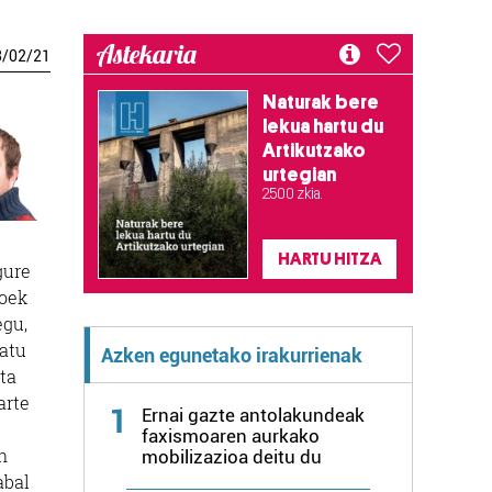
Astekaria
3
/
02
/
21
Naturak bere
lekua hartu du
Artikutzako
urtegian
2.500 zkia.
HARTU HITZA
gure
loek
egu,
ratu
Azken egunetako irakurrienak
ita
arte
1
Ernai gazte antolakundeak
faxismoaren aurkako
n
mobilizazioa deitu du
abal