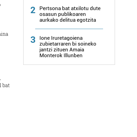
o
2
Pertsona bat atxilotu dute
osasun publikoaren
aurkako delitua egotzita
aina
3
Ione Iruretagoiena
zubietarraren bi soineko
jantzi zituen Amaia
Monterok Illunben
,
l bat