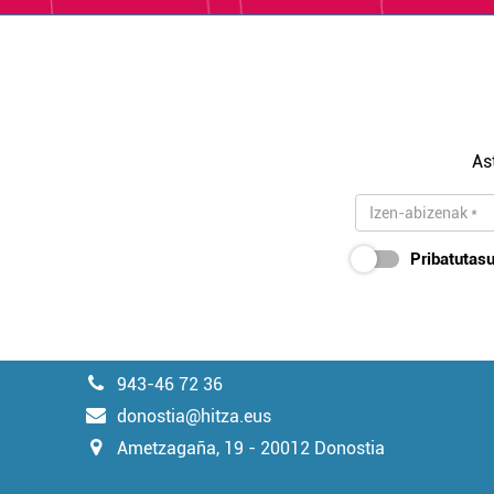
As
Pribatutasu
943-46 72 36
donostia@hitza.eus
Ametzagaña, 19 - 20012 Donostia