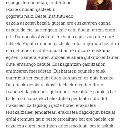
egongo den honetan, institutuan
ikasle ditudan gazteekin
gogoratu naiz. Beste institutu edo
eskola askotan bezala, gurean ere euskararen eguna
ospatu da eta, aurtengoan kale egin dugun arren, orain
arte Durangoko Azokara ere bisita egin izan dute gure
taldeek. Aipatu ditudan gazteok, erdal inguruan bizi dira
eta gehienek ez dute aisialdian ekintzarik euskaraz
egiten. Gainera, euren auzoan euskara gutxitxo entzuten
dute, entzungo badute. Euskalgintzan gabiltzanon
animoaren mesedetan, Euskararen eguneko jaiak
eurentzat zer esanahi duen kontatzen ez naiz hasiko.
Durangoko azokara ikasle taldeekin egiten diren
txangoei dagokienez, gutxienez, errealitate paralelo bat
badela ikusarazteko balio dutela pentsatu nahi dut.
Irakasleoi baitagokigu gazte horiei erakustea
(euskaltzaleei jendarteari erakustea dagokigun bezala)
erdal eremuaz gain beste errealitate bat ere badela, eta
gaztelera euren sentitzen duten moduan, beste askok