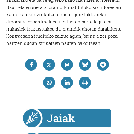
zirikarako eta barre egiteko balio izan ziena. Irteeratik
itzuli eta egunetara, oraindik institutuko korridoreetan
kantu batekin zirikatzen naute: gure taldearekin
dinamika ezberdinak egin zituzten barnetegiko bi
irakaslek irakatsitakoa da, oraindik ahotan darabiltena.
Kontraesana irudituko zaizue agian, baina a zer poza
hartzen dudan zirikatzen nauten bakoitzean.