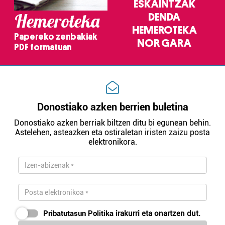
ESKAINTZAK
baliatzen gara. Ohar hau onartuz gero, teknologia hori
Hemeroteka
DENDA
erabiltzeko baimen esplizitua ematen diguzu.
Gehiago
HEMEROTEKA
irakurri
Papereko zenbakiak
NOR GARA
PDF formatuan
Donostiako azken berrien buletina
Donostiako azken berriak biltzen ditu bi egunean behin.
Astelehen, asteazken eta ostiraletan iristen zaizu posta
elektronikora.
Pribatutasun Politika
irakurri eta onartzen dut.