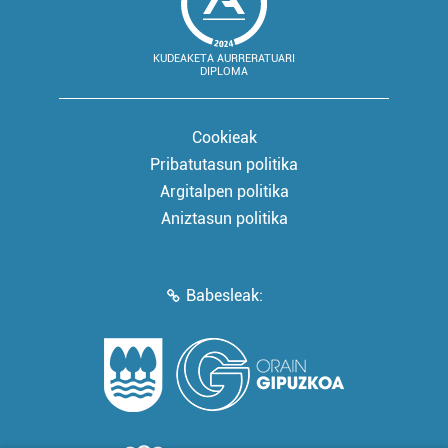
KUDEAKETA AURRERATUARI
DIPLOMA
Cookieak
Pribatutasun politika
Argitalpen politika
Aniztasun politika
Babesleak: