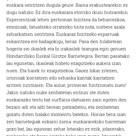
euskara sentitzen dugula geure. Baina erakustearekin ez
dugu nahiko. Ez dira euskarara etorriko ikusi hutsarekin.
Esperientziak lehen pertsonan bizitzea da beharrezkoa,
emozioak, tatuatzeko orratzeko tinta nola, norbere azala
zeharkatzen sentitzea. Euskaraz bizitzeko esparruak
eskaintzea ere badagokigu, beraz. Pasa den hilabetean
hogeita sei ikaslek eta bi irakaslek txangoa egin genuen
Hondarribiko Euskal Girotze Barnetegira. Bertan pasatako
lau egunetan, ikasleak hobeto ezagutzeko aukera izan
nuen. Eta haiek ni ezagutzekoa. Gauez lokar zitezen,
istorioak kontatzen edo sehaska kantak kantatzen
aritzen nintzaien. Eta aizue, primeran funtzionatu zuen!
Jakin nahiko nuke zenbatetan entzun ote duten
euskarazko testu bat surflaria olatuaren zain egoten den
bezain adi eta aldi berean patxadatsu, eta zenbatetan
gozatu duten halako momentu batekin. Horixe bera izan
zen barnetegiak eskaini ziena: euskararekiko harreman
goxo bat, lau egunean zehar lotarako ez ezik, jolaserako,