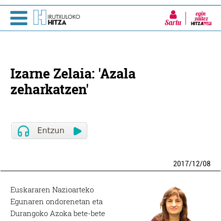
Sartu
Izarne Zelaia: 'Azala
zeharkatzen'
2017
/
12
/
08
Euskararen Nazioarteko
Egunaren ondorenetan eta
Durangoko Azoka bete-bete