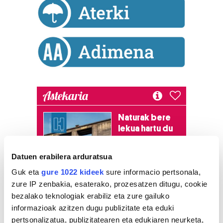
Astekaria
Naturak bere
lekua hartu du
Artikutzako
urtegian
Datuen erabilera arduratsua
2.500 zkia.
Guk eta
gure 1022 kideek
sure informacio pertsonala,
zure IP zenbakia, esaterako, prozesatzen ditugu, cookie
HARTU HITZA
bezalako teknologiak erabiliz eta zure gailuko
informazioak azitzen dugu publizitate eta eduki
pertsonalizatua, publizitatearen eta edukiaren neurketa,