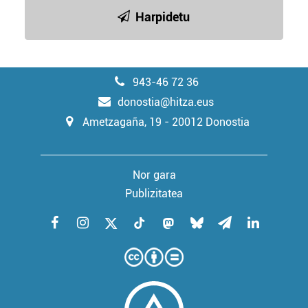
Harpidetu
943-46 72 36
donostia@hitza.eus
Ametzagaña, 19 - 20012 Donostia
Nor gara
Publizitatea