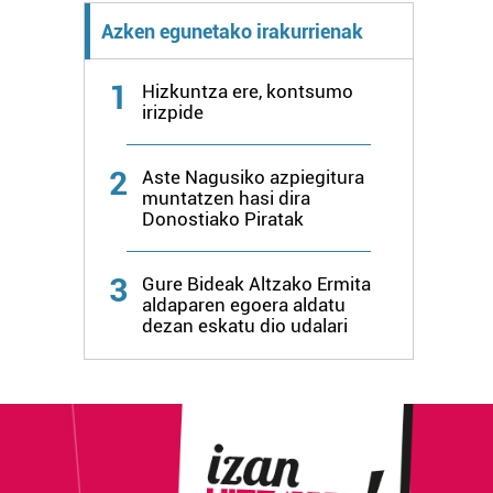
Azken egunetako irakurrienak
1
Hizkuntza ere, kontsumo
irizpide
2
Aste Nagusiko azpiegitura
muntatzen hasi dira
Donostiako Piratak
3
Gure Bideak Altzako Ermita
aldaparen egoera aldatu
dezan eskatu dio udalari