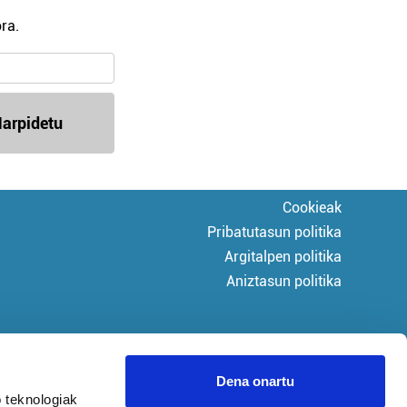
ra.
arpidetu
Cookieak
Pribatutasun politika
Argitalpen politika
Aniztasun politika
Dena onartu
 teknologiak