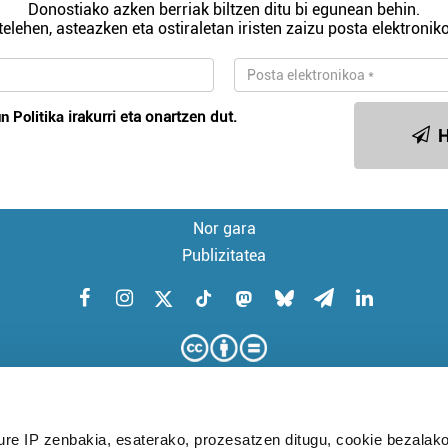
Donostiako azken berriak biltzen ditu bi egunean behin.
telehen, asteazken eta ostiraletan iristen zaizu posta elektroniko
n Politika
irakurri eta onartzen dut.
H
Nor gara
Publizitatea
ure IP zenbakia, esaterako, prozesatzen ditugu, cookie bezalako