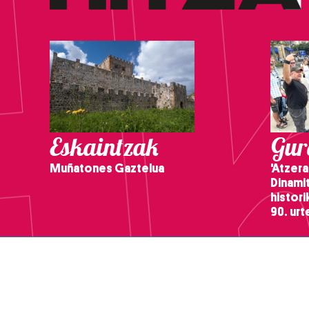
Eskaintzak
Gure
Muñatones Gaztelua
'Atzera
Dinamit
histor
90. ur