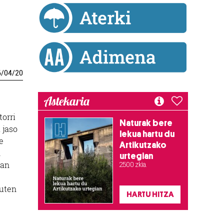
6
/
04
/
20
Astekaria
torri
Naturak bere
 jaso
lekua hartu du
e
Artikutzako
n
urtegian
zan
2.500 zkia.
-
duten
HARTU HITZA