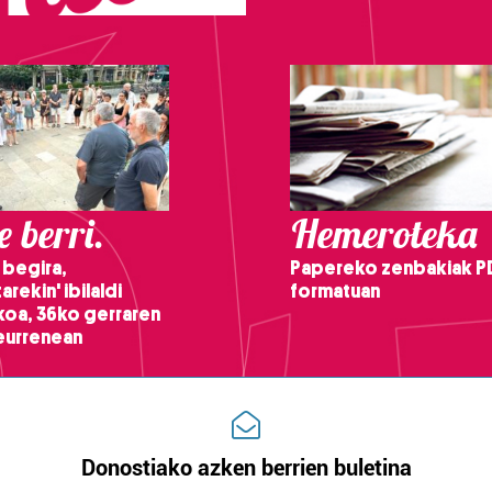
 berri.
Hemeroteka
 begira,
Papereko zenbakiak P
arekin' ibilaldi
formatuan
ikoa, 36ko gerraren
teurrenean
Donostiako azken berrien buletina