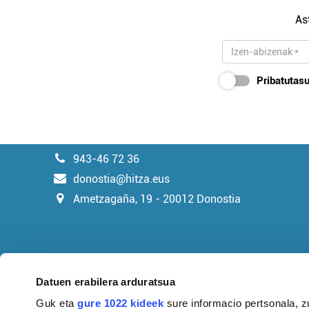
As
Pribatutasu
943-46 72 36
donostia@hitza.eus
Ametzagaña, 19 - 20012 Donostia
Datuen erabilera arduratsua
Guk eta
gure 1022 kideek
sure informacio pertsonala, z