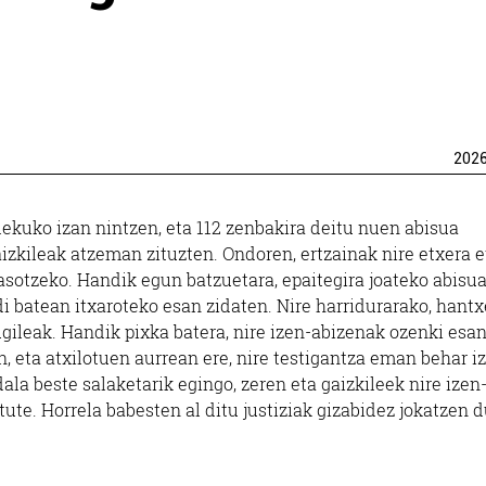
202
ekuko izan nintzen, eta 112 zenbakira deitu nuen abisua
aizkileak atzeman zituzten. Ondoren, ertzainak nire etxera e
sotzeko. Handik egun batzuetara, epaitegira joateko abisua
di batean itxaroteko esan zidaten. Nire harridurarako, hantx
ileak. Handik pixka batera, nire izen-abizenak ozenki esa
n, eta atxilotuen aurrean ere, nire testigantza eman behar i
la beste salaketarik egingo, zeren eta gaizkileek nire izen
ute. Horrela babesten al ditu justiziak gizabidez jokatzen 