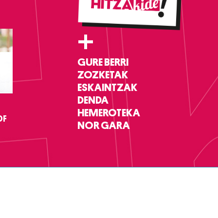
+
GURE BERRI
ZOZKETAK
ESKAINTZAK
DENDA
HEMEROTEKA
DF
NOR GARA