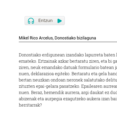
Mikel Rico Arcelus, Donostiako bizilaguna
Donostiako erdigunean izandako lapurreta baten l
emateko. Ertzainak azkar bertaratu ziren, eta bi g
ziren, neuk emandako datuak formulario batean ja
nuen, deklarazioa egiteko. Bertaratu eta gela han
bertan neuzkan ondoan neronek salatutako delitug
zituzten epai-gelara pasatzeko. Epailearen aurrea
nuen. Beraz, hemendik aurrera, argi daukat ez duda
abizenak eta aurpegia ezagutzeko aukera izan bait
herritarrak?