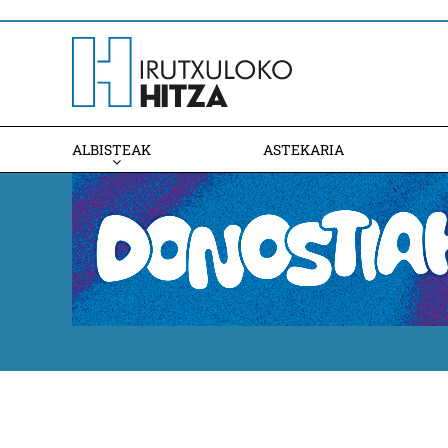
ALBISTEAK
ASTEKARIA