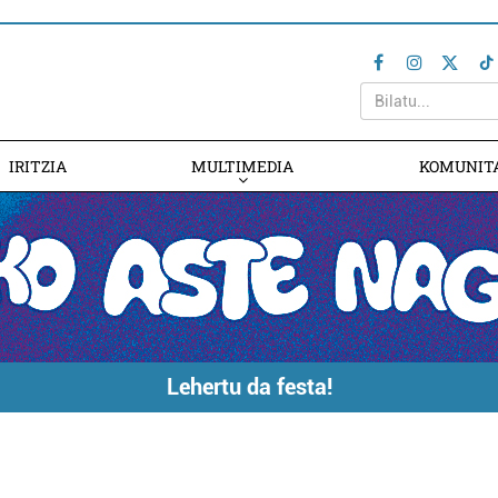
IRITZIA
MULTIMEDIA
KOMUNIT
Lehertu da festa!