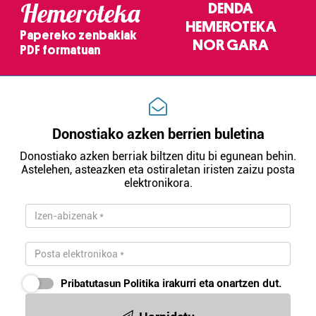
Hemeroteka
DENDA
HEMEROTEKA
Papereko zenbakiak
NOR GARA
PDF formatuan
Donostiako azken berrien buletina
Donostiako azken berriak biltzen ditu bi egunean behin.
Astelehen, asteazken eta ostiraletan iristen zaizu posta
elektronikora.
Pribatutasun Politika
irakurri eta onartzen dut.