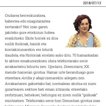
2018
/
07
/
13
Ondarea berreskuratzea,
babestea edo ezagutaraztea
zertarako? Nor izan garen
jakiteko gure etorkizun hobea
eraikitzeko. Ekite horiek ez dira
soilik fisikoak, baizik eta
kontakizunarekin ere loturik
daudela; eta Historiak errelato asko ditu. 70 hamarkadan
bi aktore emakumezkoen ideia telebistarako serie
arrakastatsu bihurtu zen:
Upstairs, Downstairs
, XX.
mende hasieran girotua. Hamar urte beranduago gure
etxeetara
Arriba y abajo
izenarekin ailegatu zen.
Arrakastaren gakoetako bat, normalean ahotsa ez zuen
gizartearen sektore bati eman zitzaiola: etxeetako
zerbitzuari, behekoei; behingoz ez ziren soilik “goikoak”
mintzatzen. Telebistako serie hori Donostian girotua izan