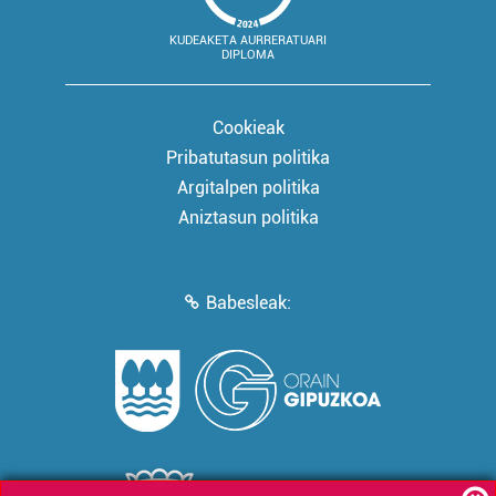
KUDEAKETA AURRERATUARI
DIPLOMA
Cookieak
Pribatutasun politika
Argitalpen politika
Aniztasun politika
Babesleak: