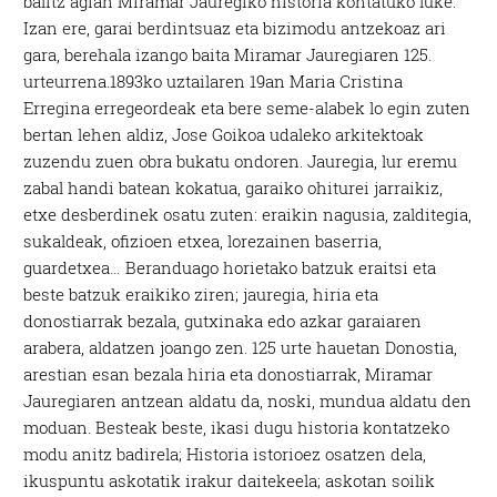
balitz agian Miramar Jauregiko historia kontatuko luke.
Izan ere, garai berdintsuaz eta bizimodu antzekoaz ari
gara, berehala izango baita Miramar Jauregiaren 125.
urteurrena.1893ko uztailaren 19an Maria Cristina
Erregina erregeordeak eta bere seme-alabek lo egin zuten
bertan lehen aldiz, Jose Goikoa udaleko arkitektoak
zuzendu zuen obra bukatu ondoren. Jauregia, lur eremu
zabal handi batean kokatua, garaiko ohiturei jarraikiz,
etxe desberdinek osatu zuten: eraikin nagusia, zalditegia,
sukaldeak, ofizioen etxea, lorezainen baserria,
guardetxea… Beranduago horietako batzuk eraitsi eta
beste batzuk eraikiko ziren; jauregia, hiria eta
donostiarrak bezala, gutxinaka edo azkar garaiaren
arabera, aldatzen joango zen. 125 urte hauetan Donostia,
arestian esan bezala hiria eta donostiarrak, Miramar
Jauregiaren antzean aldatu da, noski, mundua aldatu den
moduan. Besteak beste, ikasi dugu historia kontatzeko
modu anitz badirela; Historia istorioez osatzen dela,
ikuspuntu askotatik irakur daitekeela; askotan soilik