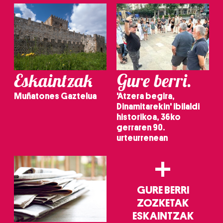
baliatzen gara. Ohar hau onartuz gero, teknologia hori
erabiltzeko baimen esplizitua ematen diguzu.
Gehiago
irakurri
Eskaintzak
Gure berri.
Muñatones Gaztelua
'Atzera begira,
Dinamitarekin' ibilaldi
historikoa, 36ko
gerraren 90.
urteurrenean
+
GURE BERRI
ZOZKETAK
ESKAINTZAK