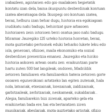
irabazleen, agintarien edo goi-mailakoen begietatik
kontatu izan dela, baina ikuspuntu desberdinak kontuan
izatea aberatsagoa dela. Ikuspegi oro kontuan izatea,
beraz, helburu izan behar dugu, historia era egokiagoan
irudikatu nahi badugu, behintzat gure arbasoen
historiaren zein istorioen berri osatua jaso nahi badugu.
Miramar Jauregiko 125 urteko historia horretan, beraz,
mota guztietako pertsonek eduki beharko lukete leku edo
isla, generoari, ofizioei, maila ekonomiko eta sozial
desberdinei presentzia emanez. Jauregiko eta hiriko
historia askoren artean osatu zen: eraikuntzan parte
hartu zuten 500 bat langileak; ondoren, Madrildik
zetorren familiaren eta familiarekin batera zetorren gorte
osoaren egunerokoari artatzeko lan egiten zutenak, hala
nola, latsariak, etxezainak, lorezainak, zaldizainak,
garbitzaileak, zerbitzariak, neskameak, sukaldariak…
Alegia, familiarekin bizi zirenak, aparteko gela eta
eraikinetan bada ere; bai eta bertaratzen ziren
musikariak, abeslariak, mota guztietako artistak, ofizio