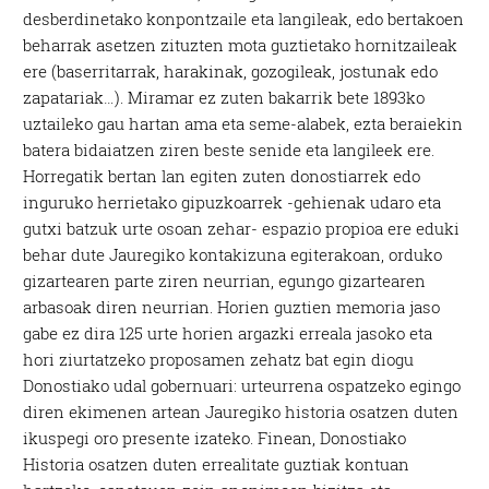
desberdinetako konpontzaile eta langileak, edo bertakoen
beharrak asetzen zituzten mota guztietako hornitzaileak
ere (baserritarrak, harakinak, gozogileak, jostunak edo
zapatariak…). Miramar ez zuten bakarrik bete 1893ko
uztaileko gau hartan ama eta seme-alabek, ezta beraiekin
batera bidaiatzen ziren beste senide eta langileek ere.
Horregatik bertan lan egiten zuten donostiarrek edo
inguruko herrietako gipuzkoarrek -gehienak udaro eta
gutxi batzuk urte osoan zehar- espazio propioa ere eduki
behar dute Jauregiko kontakizuna egiterakoan, orduko
gizartearen parte ziren neurrian, egungo gizartearen
arbasoak diren neurrian. Horien guztien memoria jaso
gabe ez dira 125 urte horien argazki erreala jasoko eta
hori ziurtatzeko proposamen zehatz bat egin diogu
Donostiako udal gobernuari: urteurrena ospatzeko egingo
diren ekimenen artean Jauregiko historia osatzen duten
ikuspegi oro presente izateko. Finean, Donostiako
Historia osatzen duten errealitate guztiak kontuan