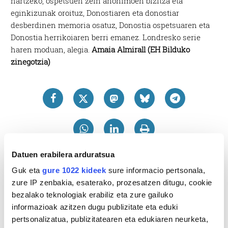
hartzeko, ospetsuen zein anonimoen bizitza eta
eginkizunak oroituz, Donostiaren eta donostiar
desberdinen memoria osatuz, Donostia ospetsuaren eta
Donostia herrikoiaren berri emanez. Londresko serie
haren moduan, alegia.
Amaia Almirall (EH Bilduko
zinegotzia)
Datuen erabilera arduratsua
Guk eta
gure 1022 kideek
sure informacio pertsonala,
zure IP zenbakia, esaterako, prozesatzen ditugu, cookie
bezalako teknologiak erabiliz eta zure gailuko
informazioak azitzen dugu publizitate eta eduki
pertsonalizatua, publizitatearen eta edukiaren neurketa,