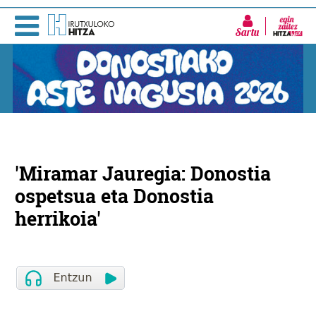
Sartu
'Miramar Jauregia: Donostia
ospetsua eta Donostia
herrikoia'