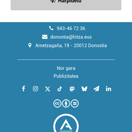
Harpidetu
943-46 72 36
donostia@hitza.eus
Ametzagaña, 19 - 20012 Donostia
Nor gara
Publizitatea