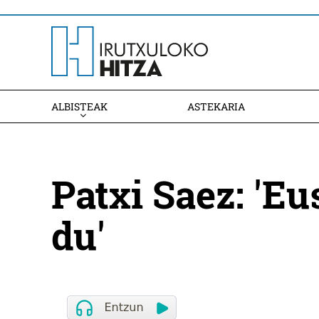
ALBISTEAK
ASTEKARIA
Patxi Saez: 'E
du'