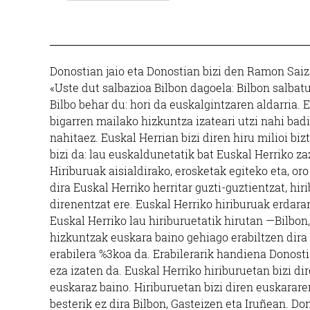
Donostian jaio eta Donostian bizi den Ramon Saiza
«Uste dut salbazioa Bilbon dagoela: Bilbon salbat
Bilbo behar du: hori da euskalgintzaren aldarria
bigarren mailako hizkuntza izateari utzi nahi badi
nahitaez. Euskal Herrian bizi diren hiru milioi biz
bizi da: lau euskaldunetatik bat Euskal Herriko za
Hiriburuak aisialdirako, erosketak egiteko eta, o
dira Euskal Herriko herritar guzti-guztientzat, hir
direnentzat ere. Euskal Herriko hiriburuak erdar
Euskal Herriko lau hiriburuetatik hirutan —Bilbon
hizkuntzak euskara baino gehiago erabiltzen dira 
erabilera %3koa da. Erabilerarik handiena Donost
eza izaten da. Euskal Herriko hiriburuetan bizi 
euskaraz baino. Hiriburuetan bizi diren euskarar
besterik ez dira Bilbon, Gasteizen eta Iruñean. Don