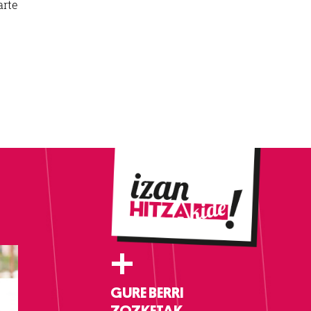
arte
+
GURE BERRI
ZOZKETAK