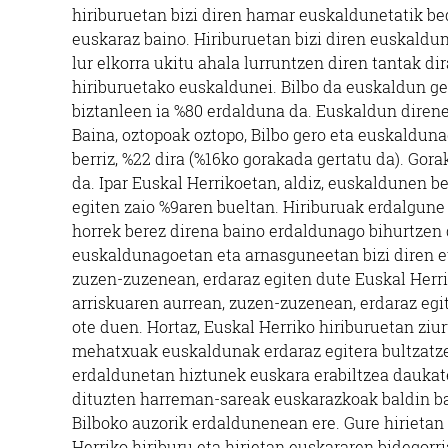
hiriburuetan bizi diren hamar euskaldunetatik be
euskaraz baino. Hiriburuetan bizi diren euskald
lur elkorra ukitu ahala lurruntzen diren tantak dir
hiriburuetako euskaldunei. Bilbo da euskaldun ge
biztanleen ia %80 erdalduna da. Euskaldun direne
Baina, oztopoak oztopo, Bilbo gero eta euskalduna
berriz, %22 dira (%16ko gorakada gertatu da). Gora
da. Ipar Euskal Herrikoetan, aldiz, euskaldunen 
egiten zaio %9aren bueltan. Hiriburuak erdalgune 
horrek berez direna baino erdaldunago bihurtzen d
euskaldunagoetan eta arnasguneetan bizi diren e
zuzen-zuzenean, erdaraz egiten dute Euskal Herrik
arriskuaren aurrean, zuzen-zuzenean, erdaraz egi
ote duen. Hortaz, Euskal Herriko hiriburuetan ziur
mehatxuak euskaldunak erdaraz egitera bultzatze
erdaldunetan hiztunek euskara erabiltzea daukate
dituzten harreman-sareak euskarazkoak baldin bad
Bilboko auzorik erdaldunenean ere. Gure hirietan t
Herriko hiriburu eta hirietan euskararen bidegorr