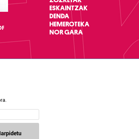
ESKAINTZAK
DENDA
HEMEROTEKA
DF
NOR GARA
ra.
arpidetu