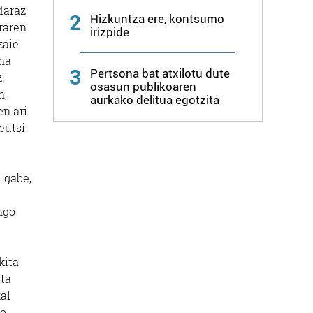
daraz
2
Hizkuntza ere, kontsumo
raren
irizpide
zaie
ina
3
Pertsona bat atxilotu dute
.
osasun publikoaren
n,
aurkako delitua egotzita
en ari
eutsi
 gabe,
ngo
kita
ita
kal
o.