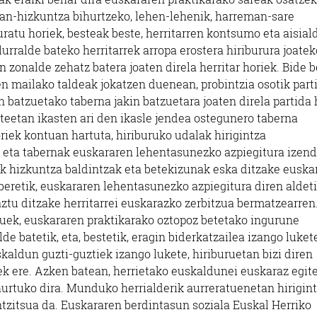
n-hizkuntza bihurtzeko, lehen-lehenik, harreman-sare
ratu horiek, besteak beste, herritarren kontsumo eta aisial
lurralde bateko herritarrek arropa erostera hiriburura joatek
 zonalde zehatz batera joaten direla herritar horiek. Bide b
n mailako taldeak jokatzen duenean, probintzia osotik part
in batzuetako taberna jakin batzuetara joaten direla partida 
ateetan ikasten ari den ikasle jendea ostegunero taberna
riek kontuan hartuta, hiriburuko udalak hirigintza
ta tabernak euskararen lehentasunezko azpiegitura izen
ik hizkuntza baldintzak eta betekizunak eska ditzake euska
beretik, euskararen lehentasunezko azpiegitura diren aldet
aztu ditzake herritarrei euskarazko zerbitzua bermatzearren
uek, euskararen praktikarako oztopoz betetako ingurune
de batetik, eta, bestetik, eragin biderkatzailea izango lukete
kaldun guzti-guztiek izango lukete, hiriburuetan bizi diren
ek ere. Azken batean, herrietako euskaldunei euskaraz egit
urtuko dira. Munduko herrialderik aurreratuenetan hirigin
tzitsua da. Euskararen berdintasun soziala Euskal Herriko