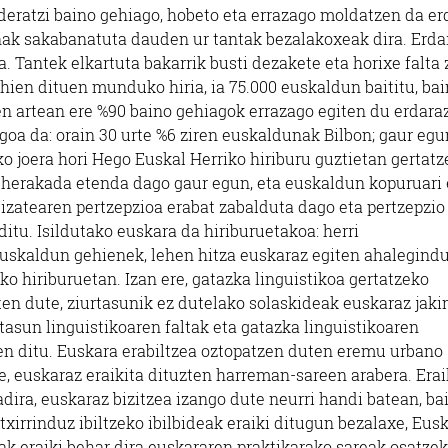
deratzi baino gehiago, hobeto eta errazago moldatzen da er
unak sakabanatuta dauden ur tantak bezalakoxeak dira. Erda
a. Tantek elkartuta bakarrik busti dezakete eta horixe falta 
hien dituen munduko hiria, ia 75.000 euskaldun baititu, ba
n artean ere %90 baino gehiagok errazago egiten du erdaraz
goa da: orain 30 urte %6 ziren euskaldunak Bilbon; gaur egu
ko joera hori Hego Euskal Herriko hiriburu guztietan gertatz
beherakada etenda dago gaur egun, eta euskaldun kopuruari 
izatearen pertzepzioa erabat zabalduta dago eta pertzepzio
itu. Isildutako euskara da hiriburuetakoa: herri
uskaldun gehienek, lehen hitza euskaraz egiten ahalegindu
o hiriburuetan. Izan ere, gatazka linguistikoa gertatzeko
ten dute, ziurtasunik ez dutelako solaskideak euskaraz jaki
tasun linguistikoaren faltak eta gatazka linguistikoaren
n ditu. Euskara erabiltzea oztopatzen duten eremu urbano
, euskaraz eraikita dituzten harreman-sareen arabera. Erai
ira, euskaraz bizitzea izango dute neurri handi batean, ba
xirrinduz ibiltzeko ibilbideak eraiki ditugun bezalaxe, Eus
iak eraiki behar dira euskararen praktikarako sareak osatzek