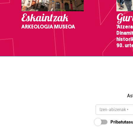
Eskaintzak
Gure
ARKEOLOGIA MUSEOA
'Atzera
Dinamit
histor
90. ur
As
Pribatutasu