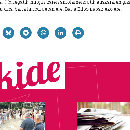
. Horregatik, hirigintzaren antolamendutik euskararen giz
ira, baita hiriburuetan ere. Baita Bilbo irabazteko ere.