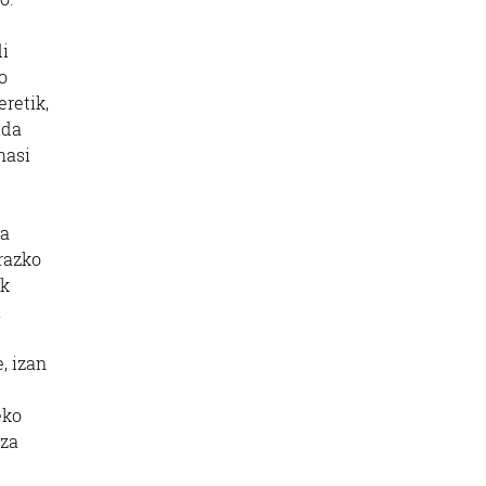
di
o
eretik,
ida
hasi
da
razko
ik
.
, izan
eko
tza