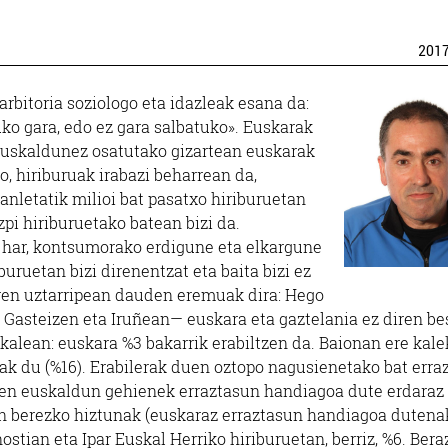
201
rbitoria soziologo eta idazleak esana da:
uko gara, edo ez gara salbatuko». Euskarak
. Euskaldunez osatutako gizartean euskarak
o, hiriburuak irabazi beharrean da,
tanletatik milioi bat pasatxo hiriburuetan
zpi hiriburuetako batean bizi da.
ro har, kontsumorako erdigune eta elkargune
iburuetan bizi direnentzat eta baita bizi ez
aren uztarripean dauden eremuak dira: Hego
, Gasteizen eta Iruñean— euskara eta gaztelania ez diren be
kalean: euskara %3 bakarrik erabiltzen da. Baionan ere kale
iak du (%16). Erabilerak duen oztopo nagusienetako bat erra
diren euskaldun gehienek erraztasun handiagoa dute erdaraz
en berezko hiztunak (euskaraz erraztasun handiagoa dutena
ostian eta Ipar Euskal Herriko hiriburuetan, berriz, %6. Beraz