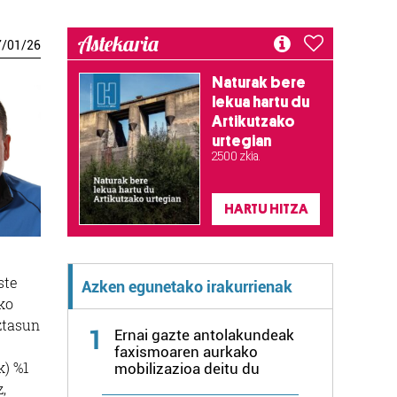
Astekaria
7
/
01
/
26
Naturak bere
lekua hartu du
Artikutzako
urtegian
2.500 zkia.
HARTU HITZA
ste
Azken egunetako irakurrienak
ko
ztasun
1
Ernai gazte antolakundeak
faxismoaren aurkako
k) %1
mobilizazioa deitu du
,