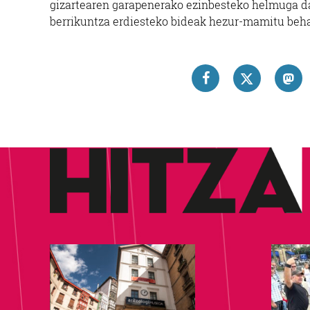
gizartearen garapenerako ezinbesteko helmuga da
berrikuntza erdiesteko bideak hezur-mamitu behar d