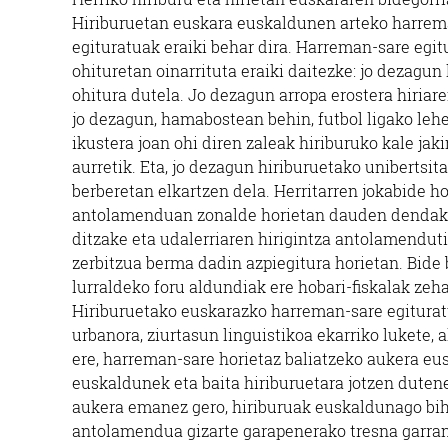
Hiriburuetan euskara euskaldunen arteko harrema
egituratuak eraiki behar dira. Harreman-sare egitu
ohituretan oinarrituta eraiki daitezke: jo dezagun 
ohitura dutela. Jo dezagun arropa erostera hiriaren
jo dezagun, hamabostean behin, futbol ligako lehe
ikustera joan ohi diren zaleak hiriburuko kale jak
aurretik. Eta, jo dezagun hiriburuetako unibertsit
berberetan elkartzen dela. Herritarren jokabide ho
antolamenduan zonalde horietan dauden dendak e
ditzake eta udalerriaren hirigintza antolamendut
zerbitzua berma dadin azpiegitura horietan. Bide 
lurraldeko foru aldundiak ere hobari-fiskalak zeh
Hiriburuetako euskarazko harreman-sare egiturat
urbanora, ziurtasun linguistikoa ekarriko lukete, al
ere, harreman-sare horietaz baliatzeko aukera eus
euskaldunek eta baita hiriburuetara jotzen duten
aukera emanez gero, hiriburuak euskaldunago bih
antolamendua gizarte garapenerako tresna garran