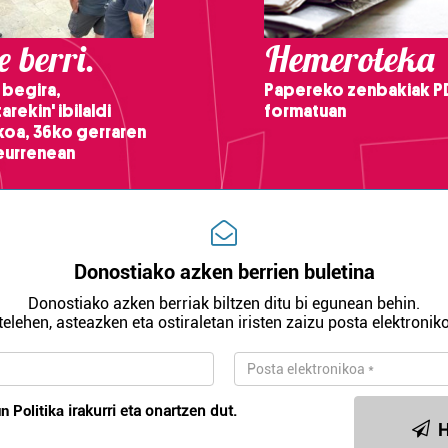
 berri.
Hemeroteka
 begira,
Papereko zenbakiak P
arekin' ibilaldi
formatuan
ikoa, 36ko gerraren
teurrenean
Donostiako azken berrien buletina
Donostiako azken berriak biltzen ditu bi egunean behin.
telehen, asteazken eta ostiraletan iristen zaizu posta elektroniko
n Politika
irakurri eta onartzen dut.
H