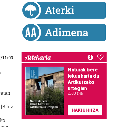
Astekaria
7
/
11
/
03
Naturak bere
u
lekua hartu du
o
Artikutzako
urtegian
retan
2.500 zkia.
 [Biluz
HARTU HITZA
n
oko
usle