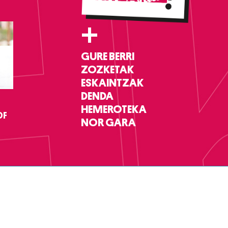
+
GURE BERRI
ZOZKETAK
ESKAINTZAK
DENDA
HEMEROTEKA
DF
NOR GARA