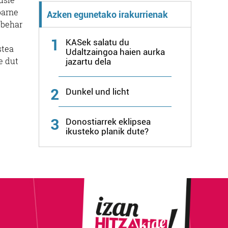
barne
Azken egunetako irakurrienak
 behar
1
KASek salatu du
stea
Udaltzaingoa haien aurka
e dut
jazartu dela
2
Dunkel und licht
3
Donostiarrek eklipsea
ikusteko planik dute?