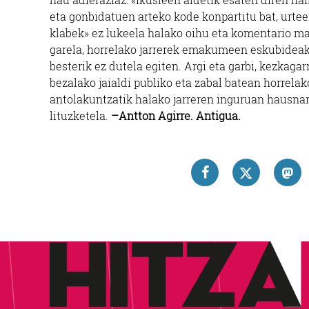
eta gonbidatuen arteko kode konpartitu bat, urtee
klabek» ez lukeela halako oihu eta komentario mat
garela, horrelako jarrerek emakumeen eskubideak 
besterik ez dutela egiten. Argi eta garbi, kezkag
bezalako jaialdi publiko eta zabal batean horrelako
antolakuntzatik halako jarreren inguruan hausnar
lituzketela.
–Antton Agirre. Antigua.