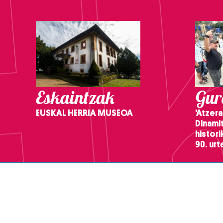
Eskaintzak
Gure
EUSKAL HERRIA MUSEOA
'Atzera
Dinamit
histor
90. ur