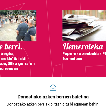
 berri.
Hemeroteka
 begira,
Papereko zenbakiak P
arekin' ibilaldi
formatuan
ikoa, 36ko gerraren
teurrenean
Donostiako azken berrien buletina
Donostiako azken berriak biltzen ditu bi egunean behin.