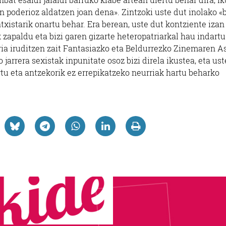
n poderioz aldatzen joan dena». Zintzoki uste dut inolako «
xistarik onartu behar. Era berean, uste dut kontziente izan
zapaldu eta bizi garen gizarte heteropatriarkal hau indartu
arria iruditzen zait Fantasiazko eta Beldurrezko Zinemaren A
 jarrera sexistak inpunitate osoz bizi direla ikustea, eta ust
tu eta antzekorik ez errepikatzeko neurriak hartu beharko