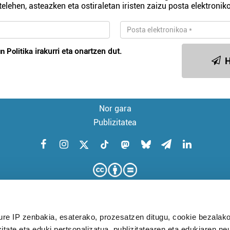
telehen, asteazken eta ostiraletan iristen zaizu posta elektroniko
n Politika
irakurri eta onartzen dut.
H
Nor gara
Publizitatea
ure IP zenbakia, esaterako, prozesatzen ditugu, cookie bezalako
itate eta eduki pertsonalizatua, publizitatearen eta edukiaren ne