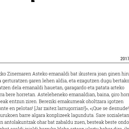
201
zko Zinemaren Asteko emanaldi bat ikustera joan ginen hir
 gerturatzen garen lehen aldia, eta ezagutzen dugu bertak
matzen dela emanaldi hauetan, garagardo eta patata arteko
rra bere horretan. Asteleheneko emanaldian, baina, giro hor
beak entzun ziren. Bereziki emakumeak oholtzara igotzen
onte en pelotas! [Jar zaitez larrugorrian!]», «¡Que se desnude!
ngurukoen barre algara konplizeek lagunduta. Sare sozialeta
en antolakuntzak ohar bat zabaldu zuen, besteak beste ond
bat esaldi jaialdi barruko klabe artean ulertu behar dira, ik