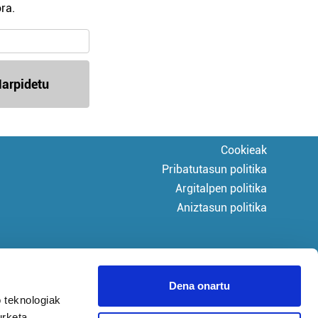
ra.
arpidetu
Cookieak
Pribatutasun politika
Argitalpen politika
Aniztasun politika
Dena onartu
 teknologiak
urketa,