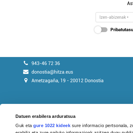
As
Pribatutasu
943-46 72 36
donostia@hitza.eus
Ametzagaña, 19 - 20012 Donostia
Datuen erabilera arduratsua
Guk eta
gure 1022 kideek
sure informacio pertsonala, z
erabiliz eta zure gailuko informazioak azitzen dugu publiz