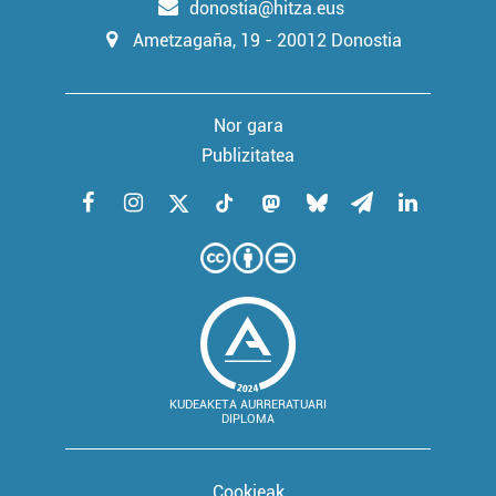
donostia@hitza.eus
Ametzagaña, 19 - 20012 Donostia
Nor gara
Publizitatea
KUDEAKETA AURRERATUARI
DIPLOMA
Cookieak