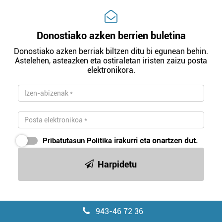
Donostiako azken berrien buletina
Donostiako azken berriak biltzen ditu bi egunean behin.
Astelehen, asteazken eta ostiraletan iristen zaizu posta
elektronikora.
Pribatutasun Politika
irakurri eta onartzen dut.
Harpidetu
943-46 72 36