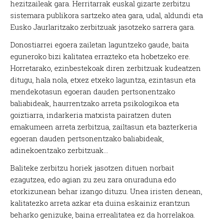
hezitzaileak gara. Herritarrak euskal gizarte zerbitzu
sistemara publikora sartzeko atea gara, udal, aldundi eta
Eusko Jaurlaritzako zerbitzuak jasotzeko sarrera gara.
Donostiarrei egoera zailetan laguntzeko gaude, baita
eguneroko bizi kalitatea errazteko eta hobetzeko ere.
Horretarako, ezinbestekoak diren zerbitzuak kudeatzen
ditugu, hala nola, etxez etxeko laguntza, ezintasun eta
mendekotasun egoeran dauden pertsonentzako
baliabideak, haurrentzako arreta psikologikoa eta
goiztiarra, indarkeria matxista pairatzen duten
emakumeen arreta zerbitzua, zailtasun eta bazterkeria
egoeran dauden pertsonentzako baliabideak,
adinekoentzako zerbitzuak…
Baliteke zerbitzu horiek jasotzen dituen norbait
ezagutzea, edo agian zu zeu zara onuraduna edo
etorkizunean behar izango dituzu. Unea iristen denean,
kalitatezko arreta azkar eta duina eskainiz erantzun
beharko genizuke, baina errealitatea ez da horrelakoa.