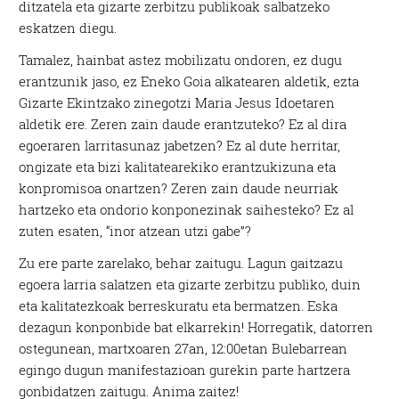
ditzatela eta gizarte zerbitzu publikoak salbatzeko
eskatzen diegu.
Tamalez, hainbat astez mobilizatu ondoren, ez dugu
erantzunik jaso, ez Eneko Goia alkatearen aldetik, ezta
Gizarte Ekintzako zinegotzi Maria Jesus Idoetaren
aldetik ere. Zeren zain daude erantzuteko? Ez al dira
egoeraren larritasunaz jabetzen? Ez al dute herritar,
ongizate eta bizi kalitatearekiko erantzukizuna eta
konpromisoa onartzen? Zeren zain daude neurriak
hartzeko eta ondorio konponezinak saihesteko? Ez al
zuten esaten, “inor atzean utzi gabe”?
Zu ere parte zarelako, behar zaitugu. Lagun gaitzazu
egoera larria salatzen eta gizarte zerbitzu publiko, duin
eta kalitatezkoak berreskuratu eta bermatzen. Eska
dezagun konponbide bat elkarrekin! Horregatik, datorren
ostegunean, martxoaren 27an, 12:00etan Bulebarrean
egingo dugun manifestazioan gurekin parte hartzera
gonbidatzen zaitugu. Anima zaitez!