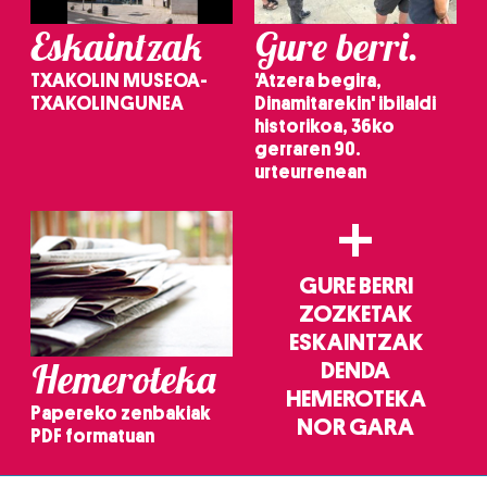
Eskaintzak
Gure berri.
TXAKOLIN MUSEOA-
'Atzera begira,
TXAKOLINGUNEA
Dinamitarekin' ibilaldi
historikoa, 36ko
gerraren 90.
urteurrenean
+
GURE BERRI
ZOZKETAK
ESKAINTZAK
Hemeroteka
DENDA
HEMEROTEKA
Papereko zenbakiak
NOR GARA
PDF formatuan