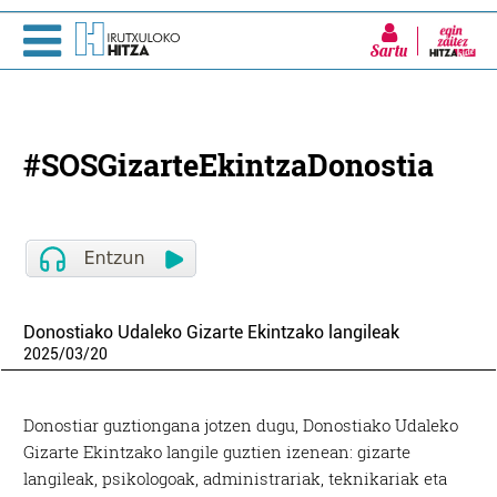
Sartu
#SOSGizarteEkintzaDonostia
Donostiako Udaleko Gizarte Ekintzako langileak
2025
/
03
/
20
Donostiar guztiongana jotzen dugu, Donostiako Udaleko
Gizarte Ekintzako langile guztien izenean: gizarte
langileak, psikologoak, administrariak, teknikariak eta