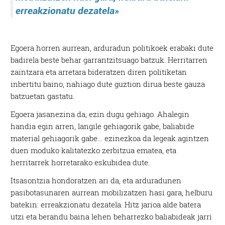
erreakzionatu dezatela»
Egoera horren aurrean, arduradun politikoek erabaki dute
badirela beste behar garrantzitsuago batzuk. Herritarren
zaintzara eta arretara bideratzen diren politiketan
inbertitu baino, nahiago dute guztion dirua beste gauza
batzuetan gastatu.
Egoera jasanezina da, ezin dugu gehiago. Ahalegin
handia egin arren, langile gehiagorik gabe, baliabide
material gehiagorik gabe… ezinezkoa da legeak agintzen
duen moduko kalitatezko zerbitzua ematea, eta
herritarrek horretarako eskubidea dute.
Itsasontzia hondoratzen ari da, eta arduradunen
pasibotasunaren aurrean mobilizatzen hasi gara, helburu
batekin: erreakzionatu dezatela. Hitz jarioa alde batera
utzi eta berandu baina lehen beharrezko baliabideak jarri