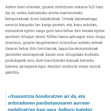
Azken bost urteotan, gizarte zerbitzuen eskaria %21 hazi
da; ez, ordea, kalitatezko arreta mantentzeko
beharrezkoak diren baliabideak. Urteak daramatzagu
neurriz kanpoko lan karga jasaten, eta, kasu askotan,
ezinezkoa egiten zaigu gure lana behar den bezala egitea:
jasotzen ditugun deien %50ari baina gehiagori ezin diogu
erantzun, gizarte langilearekin hitzordua izateko asteak
itxaron behar ditu herritarrak, laguntza ekonomikoak
jasotzeko atzerapenak daude ezin ditugulako kudeatu,
psikologoek ezin dute haurtzaroko kasuak beharko
luketen jarraipena egin, familiei ostaturik eman ezinik
gabiltza…
«Itsasontzia hondoratzen ari da, eta
arduradunen pasibotasunaren aurrean
mobilizatzen hasi gara, helburu batekin: