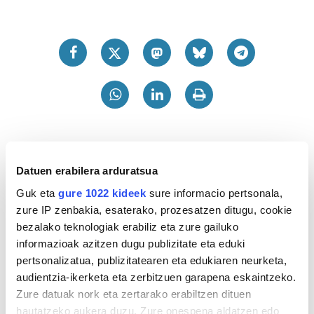
Datuen erabilera arduratsua
Guk eta
gure 1022 kideek
sure informacio pertsonala,
zure IP zenbakia, esaterako, prozesatzen ditugu, cookie
bezalako teknologiak erabiliz eta zure gailuko
informazioak azitzen dugu publizitate eta eduki
pertsonalizatua, publizitatearen eta edukiaren neurketa,
audientzia-ikerketa eta zerbitzuen garapena eskaintzeko.
Zure datuak nork eta zertarako erabiltzen dituen
hautatzeko aukera duzu. Zure onespena aldatzen edo