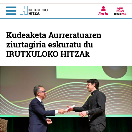
Sartu
Kudeaketa Aurreratuaren
ziurtagiria eskuratu du
IRUTXULOKO HITZAk