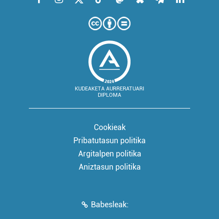
KUDEAKETA AURRERATUARI
DIPLOMA
Cookieak
Pribatutasun politika
Argitalpen politika
Aniztasun politika
Babesleak: