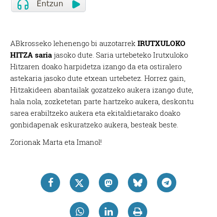
ABkrosseko lehenengo bi auzotarrek
IRUTXULOKO
HITZA saria
jasoko dute. Saria urtebeteko Irutxuloko
Hitzaren doako harpidetza izango da eta ostiralero
astekaria jasoko dute etxean urtebetez. Horrez gain,
Hitzakideen abantailak gozatzeko aukera izango dute,
hala nola, zozketetan parte hartzeko aukera, deskontu
sarea erabiltzeko aukera eta ekitaldietarako doako
gonbidapenak eskuratzeko aukera, besteak beste.
Zorionak Marta eta Imanol!