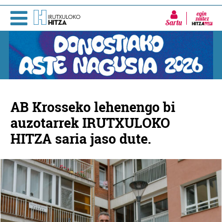
Sartu
AB Krosseko lehenengo bi
auzotarrek IRUTXULOKO
HITZA saria jaso dute.