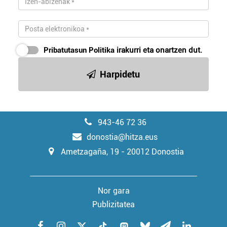
Pribatutasun Politika
irakurri eta onartzen dut.
Harpidetu
943-46 72 36
donostia@hitza.eus
Ametzagaña, 19 - 20012 Donostia
Nor gara
Publizitatea