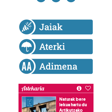
Astekaria
Naturak bere
lekua hartu du
Artikutzako